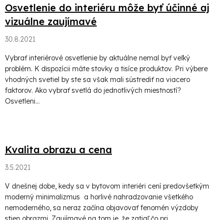
Osvetlenie do interiéru môže byť účinné aj
vizuálne zaujímavé
30.8.2021
Vybrať interiérové osvetlenie by aktuálne nemal byť veľký
problém. K dispozícii máte stovky a tisíce produktov. Pri výbere
vhodných svetiel by ste sa však mali sústrediť na viacero
faktorov. Ako vybrať svetlá do jednotlivých miestností?
Osvetleni...
Kvalita obrazu a cena
3.5.2021
V dnešnej dobe, kedy sa v bytovom interiéri cení predovšetkým
moderný minimalizmus a horlivé nahradzovanie všetkého
nemoderného, sa neraz začína objavovať fenomén výzdoby
stien obrazmi. Zaujímavé na tom je, že zatiaľ čo pri ...