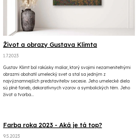
l
á
n
k
Život a obrazy Gustava Klimta
o
1.7.2023
v
Gustav Klimt bol rakúsky maliar, ktorý svojimi nezameniteľnými
obrazmi obohatil umelecký svet a stal sa jedným z
najvýznamnejších predstaviteľov secesie. Jeho umelecké diela
sú plné farieb, dekoratívnych vzorov a symbolických tém. Jeho
život a tvorba...
Farba roka 2023 - Aká je tá top?
9.5.2023