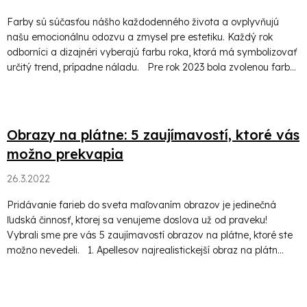
Farby sú súčasťou nášho každodenného života a ovplyvňujú
našu emocionálnu odozvu a zmysel pre estetiku. Každý rok
odborníci a dizajnéri vyberajú farbu roka, ktorá má symbolizovať
určitý trend, prípadne náladu. Pre rok 2023 bola zvolenou farb...
Obrazy na plátne: 5 zaujímavostí, ktoré vás
možno prekvapia
26.3.2022
Pridávanie farieb do sveta maľovaním obrazov je jedinečná
ľudská činnosť, ktorej sa venujeme doslova už od praveku!
Vybrali sme pre vás 5 zaujímavostí obrazov na plátne, ktoré ste
možno nevedeli. 1. Apellesov najrealistickejší obraz na plátn...