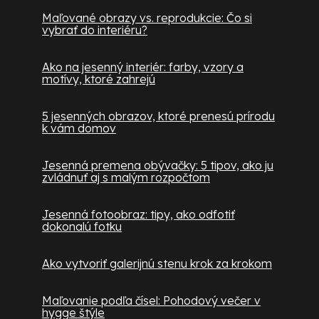
Maľované obrazy vs. reprodukcie: Čo si
vybrať do interiéru?
Ako na jesenný interiér: farby, vzory a
motívy, ktoré zahrejú
5 jesenných obrazov, ktoré prenesú prírodu
k vám domov
Jesenná premena obývačky: 5 tipov, ako ju
zvládnuť aj s malým rozpočtom
Jesenná fotoobraz: tipy, ako odfotiť
dokonalú fotku
Ako vytvoriť galerijnú stenu krok za krokom
Maľovanie podľa čísel: Pohodový večer v
hygge štýle