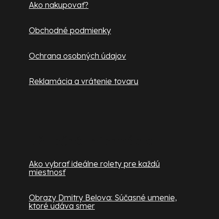
e
Ako nakupovať?
k
y
Obchodné podmienky
v
ý
Ochrana osobných údajov
p
i
Reklamácia a vrátenie tovaru
s
u
Užitočné informácie
Ako vybrať ideálne rolety pre každú
miestnosť
Obrazy Dmitry Belova: Súčasné umenie,
ktoré udáva smer