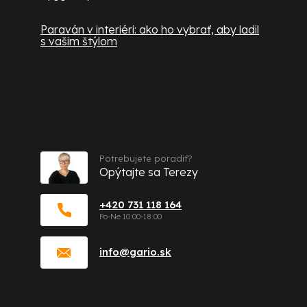
Paraván v interiéri: ako ho vybrať, aby ladil
s vašim štýlom
Kontakt
Potrebujete poradiť?
Opýtajte sa Terezy
+420 731 118 164
info
@
gario.sk