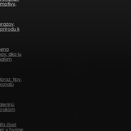
 motívy,
brazov,
prírodu k
mena
ov, ako ju
 malým
raz: tipy,
konalú
lerijnú
 krokom
a čísel:
er v hygge