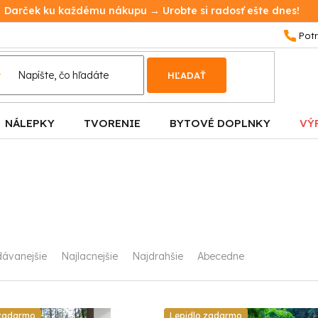
Darček ku každému nákupu → Urobte si radosť ešte dnes!
HĽADAŤ
NÁLEPKY
TVORENIE
BYTOVÉ DOPLNKY
VÝ
dávanejšie
Najlacnejšie
Najdrahšie
Abecedne
 zadarmo
Lepidlo zadarmo