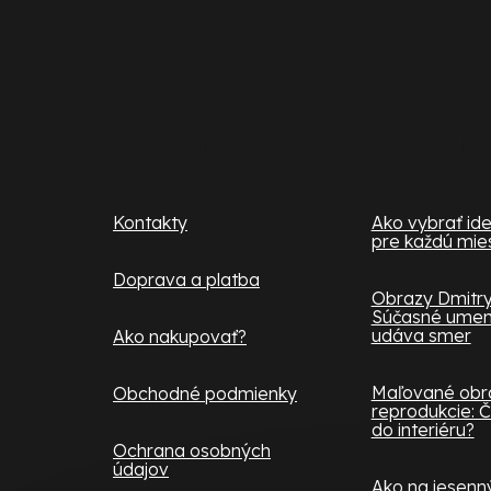
Z
á
p
ä
Zákaznícky
Užitočné
servis
informá
t
i
Kontakty
Ako vybrať ide
pre každú mie
e
Doprava a platba
Obrazy Dmitry
Súčasné umeni
udáva smer
Ako nakupovať?
Maľované obra
Obchodné podmienky
reprodukcie: Č
do interiéru?
Ochrana osobných
údajov
Ako na jesenný 