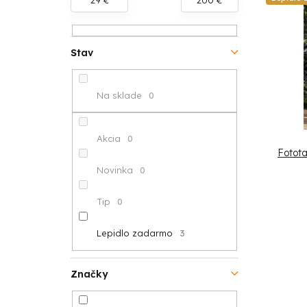
V
n
e
ý
ý
n
p
Stav
p
i
i
a
e
Na sklade
0
s
n
p
p
e
r
Akcia
0
Fotota
r
l
o
Novinka
0
o
d
Tip
0
d
u
Lepidlo zadarmo
3
u
k
k
t
Značky
t
o