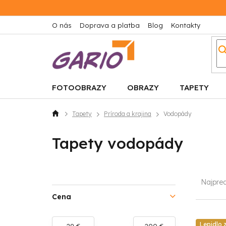
Prejsť
na
obsah
O nás
Doprava a platba
Blog
Kontakty
FOTOOBRAZY
OBRAZY
TAPETY
Tapety
Príroda a krajina
Vodopády
Domov
Tapety vodopády
B
R
Najpre
o
a
Cena
č
d
Lepidlo
29
€
200
€