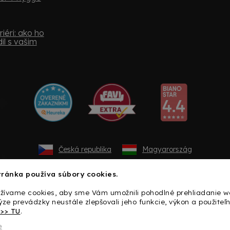
iéri: ako ho
il s vašim
Česká republika
Magyarország
ránka používa súbory cookies.
užívame cookies, aby sme Vám umožnili pohodlné prehliadanie w
ze prevádzky neustále zlepšovali jeho funkcie, výkon a použiteľn
>>> TU
.
e