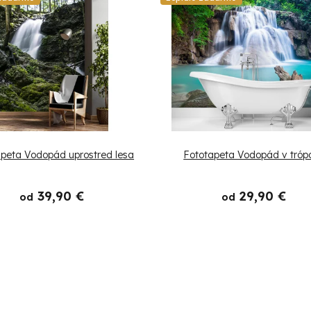
peta Vodopád uprostred lesa
Fototapeta Vodopád v tróp
39,90 €
29,90 €
od
od
O
v
l
á