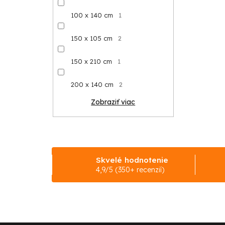
100 x 140 cm
1
150 x 105 cm
2
150 x 210 cm
1
200 x 140 cm
2
Zobraziť viac
Skvelé hodnotenie
4,9/5 (350+ recenzií)