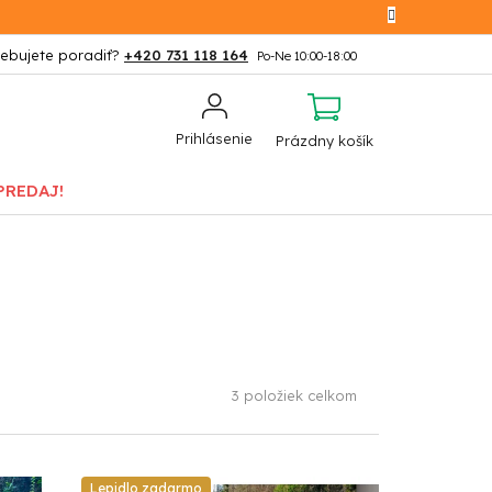
+420 731 118 164
NÁKUPNÝ
Prihlásenie
Prázdny košík
KOŠÍK
PREDAJ!
3
položiek celkom
Lepidlo zadarmo