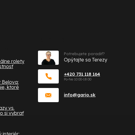
Kontakt
cie
Potrebujete poradiť?
Opýtajte sa Terezy
álne rolety
stnosť
+420 731 118 164
 Belova:
e, ktoré
info
@
gario.sk
zy vs.
o si vybrať
interiér: