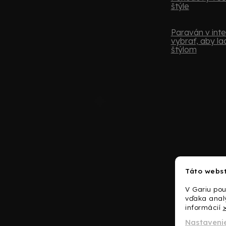
štýle
Paraván v inter
vybrať, aby lad
štýlom
Táto webst
V Gariu po
vďaka analý
informácií
Nastaveni