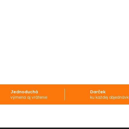
Jednoduchá
Darček
výmena aj vrátenie
ku každej objednáv