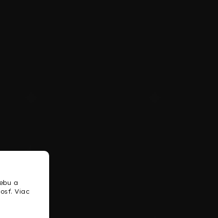
ebu a
osť. Viac