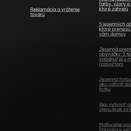
farby, vzory a
ktoré zahrejú
Reklamácia a vrátenie
tovaru
5 jesenných o
ktoré prenesú 
vám domov
Jesenná pre
obývačky: 5 tip
zvládnuť aj s
rozpočtom
Jesenná fotoob
ako odfotiť do
fotku
Ako vytvoriť ga
stenu krok za
Maľovanie podľ
Pohodový več