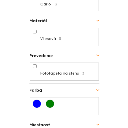
Gario
3
o
v
v
Materiál
Vliesová
3
Prevedenie
Fototapeta na stenu
3
Farba
Miestnosť