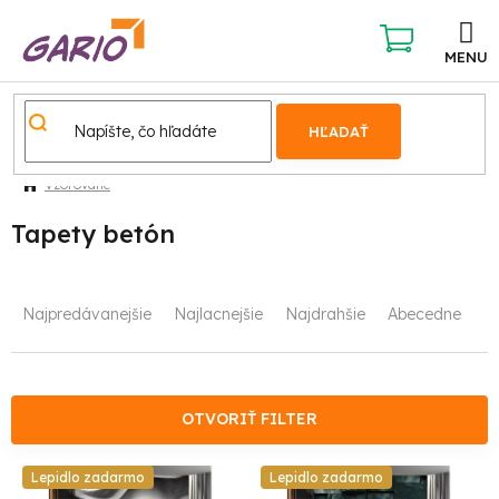
Prejsť
na
obsah
NÁKUPNÝ
KOŠÍK
HĽADAŤ
Vzorované
Tapety betón
R
Najpredávanejšie
Najlacnejšie
Najdrahšie
Abecedne
a
d
e
OTVORIŤ FILTER
n
V
Lepidlo zadarmo
Lepidlo zadarmo