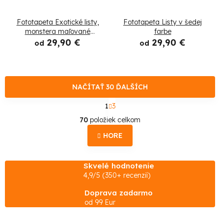
Fototapeta Exotické listy,
Fototapeta Listy v šedej
monstera maľované
farbe
akvarelom
29,90 €
29,90 €
od
od
NAČÍTAŤ 30 ĎALŠÍCH
S
1
3
t
O
r
70
položiek celkom
á
v
n
HORE
l
k
o
á
v
Skvelé hodnotenie
d
a
4,9/5 (350+ recenzií)
n
a
i
Doprava zadarmo
e
c
od 99 Eur
i