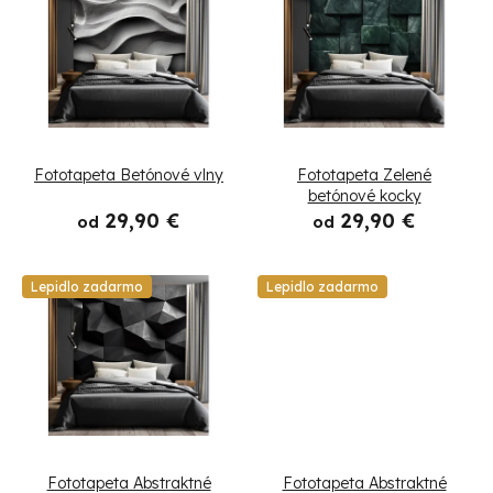
i
ý
e
p
p
i
r
s
Fototapeta Betónové vlny
Fototapeta Zelené
o
p
betónové kocky
29,90 €
29,90 €
d
od
od
r
u
o
Lepidlo zadarmo
Lepidlo zadarmo
k
d
t
u
o
k
v
t
Fototapeta Abstraktné
Fototapeta Abstraktné