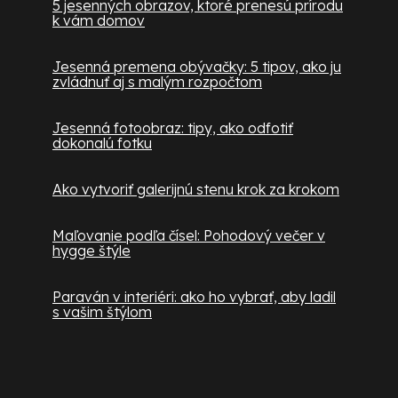
5 jesenných obrazov, ktoré prenesú prírodu
k vám domov
Jesenná premena obývačky: 5 tipov, ako ju
zvládnuť aj s malým rozpočtom
Jesenná fotoobraz: tipy, ako odfotiť
dokonalú fotku
Ako vytvoriť galerijnú stenu krok za krokom
Maľovanie podľa čísel: Pohodový večer v
hygge štýle
Paraván v interiéri: ako ho vybrať, aby ladil
s vašim štýlom