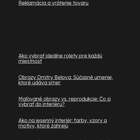
Reklamácia a vrátenie tovaru
Užitočné informácie
Ako vybrať ideálne rolety pre každú
miestnosť
Obrazy Dmitry Belova: Súčasné umenie,
ktoré udáva smer
Maľované obrazy vs. reprodukcie: Čo si
vybrať do interiéru?
Ako na jesenný interiér: farby, vzory a
motívy, ktoré zahrejú