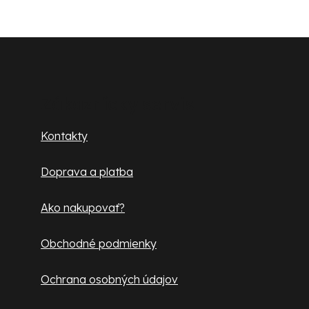
e
p
r
Z
v
á
k
y
p
Zákaznícky servis
v
ä
ý
Kontakty
p
t
i
Doprava a platba
i
s
u
e
Ako nakupovať?
Obchodné podmienky
Ochrana osobných údajov