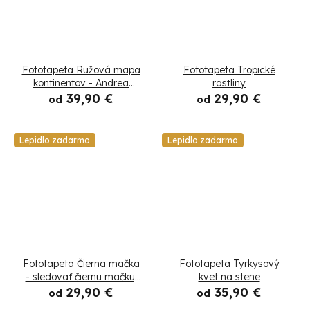
Fototapeta Ružová mapa
Fototapeta Tropické
kontinentov - Andrea
rastliny
Haase
39,90 €
29,90 €
od
od
Lepidlo zadarmo
Lepidlo zadarmo
Fototapeta Čierna mačka
Fototapeta Tyrkysový
- sledovať čiernu mačku,
kvet na stene
betón
29,90 €
35,90 €
od
od