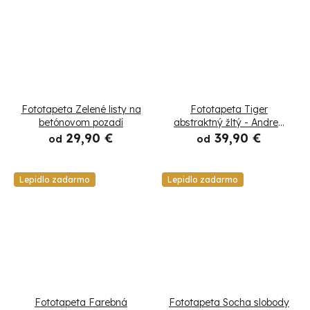
Fototapeta Zelené listy na
Fototapeta Tiger
betónovom pozadí
abstraktný žltý - Andrea
Haase
29,90 €
39,90 €
od
od
Lepidlo zadarmo
Lepidlo zadarmo
Fototapeta Farebná
Fototapeta Socha slobody