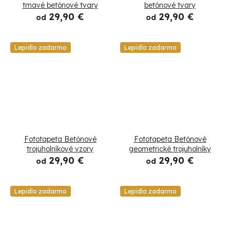
o
tmavé betónové tvary
betónové tvary
29,90 €
29,90 €
od
od
v
Lepidlo zadarmo
Lepidlo zadarmo
Fototapeta Betónové
Fototapeta Betónové
trojuholníkové vzory
geometrické trojuholníky
29,90 €
29,90 €
od
od
Lepidlo zadarmo
Lepidlo zadarmo