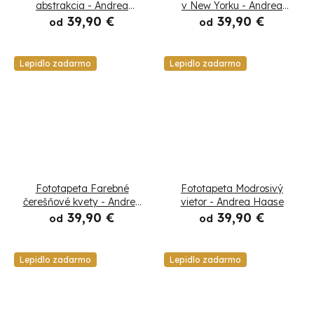
abstrakcia - Andrea
v New Yorku - Andrea
Haase
Haase
39,90 €
39,90 €
od
od
Lepidlo zadarmo
Lepidlo zadarmo
Fototapeta Farebné
Fototapeta Modrosivý
čerešňové kvety - Andrea
vietor - Andrea Haase
Haase
39,90 €
39,90 €
od
od
Lepidlo zadarmo
Lepidlo zadarmo