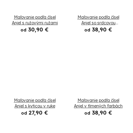
Maľovanie podľa čísel
Maľovanie podľa čísel
Anjel s ružovými ružami
Anjel so srdcovou
sviečkou
30,90 €
38,90 €
od
od
Maľovanie podľa čísel
Maľovanie podľa čísel
Anjel s kyticou v ruke
Anjel v tlmených farbách
27,90 €
38,90 €
od
od