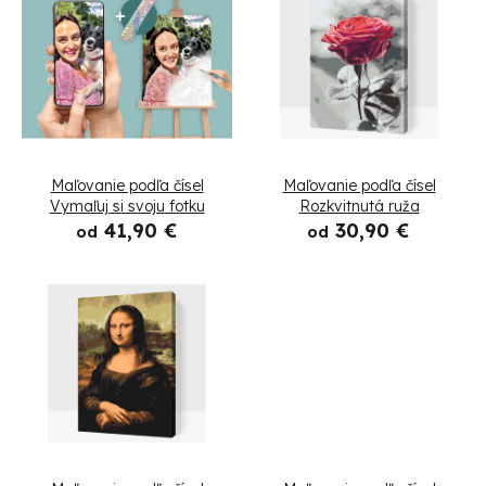
V
i
ý
e
p
p
i
r
s
Maľovanie podľa čísel
Maľovanie podľa čísel
o
p
Vymaľuj si svoju fotku
Rozkvitnutá ruža
41,90 €
30,90 €
d
od
od
r
u
o
k
d
t
u
o
k
v
t