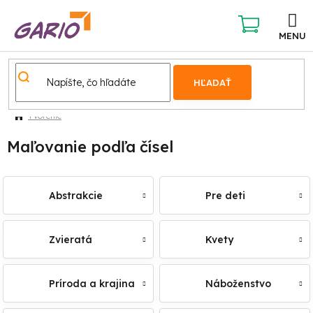
Prejsť
na
obsah
NÁKUPNÝ
KOŠÍK
HĽADAŤ
Tvorenie
Maľovanie podľa čísel
Abstrakcie
Pre deti
Zvieratá
Kvety
Príroda a krajina
Náboženstvo