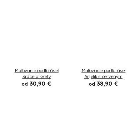
Maľovanie podľa čísel
Maľovanie podľa čísel
Srdce a kvety
Anjelik s červeným
srdcom
30,90 €
38,90 €
od
od