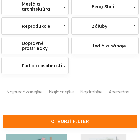
Mestá a
Feng Shui
architektúra
Reprodukcie
Záľuby
Dopravné
Jedlá a nápoje
prostriedky
Ľudia a osobnosti
R
Najpredávanejšie
Najlacnejšie
Najdrahšie
Abecedne
a
d
e
OTVORIŤ FILTER
n