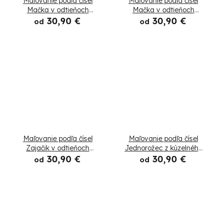
Maľovanie podľa čísel
Maľovanie podľa čísel
Mačka v odtieňoch
Mačka v odtieňoch
tyrkysovej a oranžovej
ružovej
30,90 €
30,90 €
od
od
Maľovanie podľa čísel
Maľovanie podľa čísel
Zajačik v odtieňoch
Jednorožec z kúzelného
ružovej
lesa
30,90 €
30,90 €
od
od