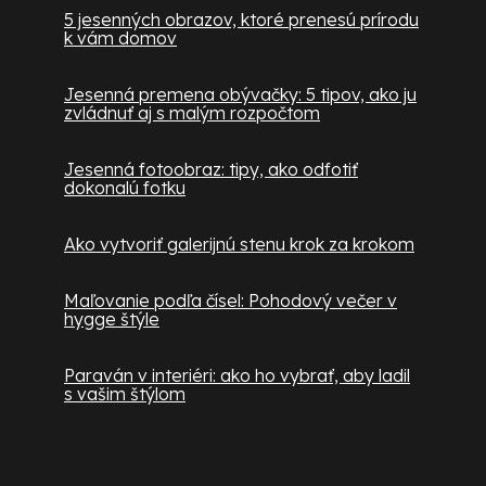
5 jesenných obrazov, ktoré prenesú prírodu
k vám domov
Jesenná premena obývačky: 5 tipov, ako ju
zvládnuť aj s malým rozpočtom
Jesenná fotoobraz: tipy, ako odfotiť
dokonalú fotku
Ako vytvoriť galerijnú stenu krok za krokom
Maľovanie podľa čísel: Pohodový večer v
hygge štýle
Paraván v interiéri: ako ho vybrať, aby ladil
s vašim štýlom