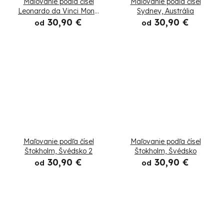
Maľovanie podľa čísel
Maľovanie podľa čísel
o
Leonardo da Vinci Mona
Sydney, Austrália
Lisa
30,90 €
30,90 €
od
od
v
Maľovanie podľa čísel
Maľovanie podľa čísel
Štokholm, Švédsko 2
Štokholm, Švédsko
30,90 €
30,90 €
od
od