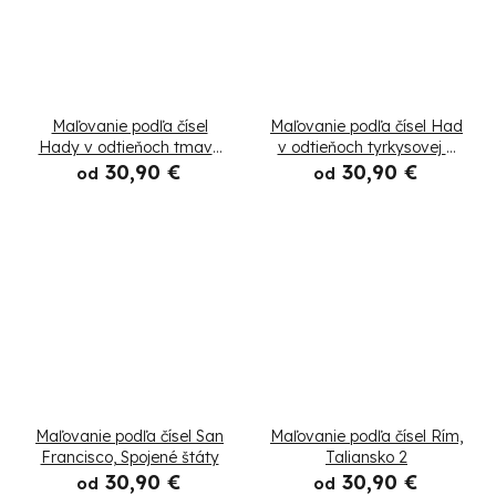
Maľovanie podľa čísel
Maľovanie podľa čísel Had
Hady v odtieňoch tmavo
v odtieňoch tyrkysovej a
tyrkysovej
oranžovej
30,90 €
30,90 €
od
od
Maľovanie podľa čísel San
Maľovanie podľa čísel Rím,
Francisco, Spojené štáty
Taliansko 2
30,90 €
30,90 €
od
od