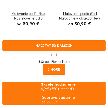
Maľovanie podľa čísel
Maľovanie podľa čísel
Pastelové lietadlo
Maľovanie v oblakoch levy
30,90 €
30,90 €
od
od
NAČÍTAŤ 30 ĎALŠÍCH
S
1
11
t
O
r
312
položiek celkom
á
v
n
HORE
l
k
o
á
v
Skvelé hodnotenie
d
a
4,9/5 (350+ recenzií)
n
a
i
Doprava zadarmo
e
c
od 99 Eur
i