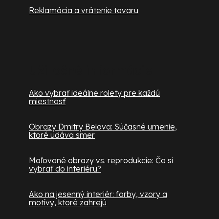
Reklamácia a vrátenie tovaru
Užitočné informácie
Ako vybrať ideálne rolety pre každú
miestnosť
Obrazy Dmitry Belova: Súčasné umenie,
ktoré udáva smer
Maľované obrazy vs. reprodukcie: Čo si
vybrať do interiéru?
Ako na jesenný interiér: farby, vzory a
motívy, ktoré zahrejú