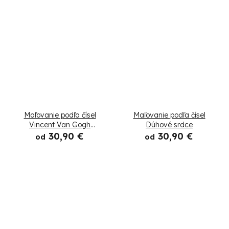
Maľovanie podľa čísel
Maľovanie podľa čísel
Vincent Van Gogh
Dúhové srdce
Hviezdna noc v srdci
30,90 €
30,90 €
od
od