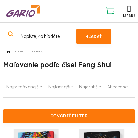
Prejsť
na
obsah
NÁKUPNÝ
KOŠÍK
HĽADAŤ
Maľovanie podľa čísel
Maľovanie podľa čísel Feng Shui
R
Najpredávanejšie
Najlacnejšie
Najdrahšie
Abecedne
a
d
e
OTVORIŤ FILTER
n
V