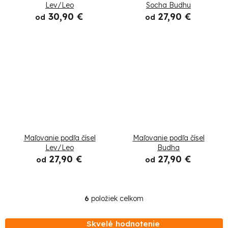
o
Lev/Leo
Socha Budhu
30,90 €
27,90 €
od
od
v
Maľovanie podľa čísel
Maľovanie podľa čísel
Lev/Leo
Budha
27,90 €
27,90 €
od
od
6
položiek celkom
O
v
Skvelé hodnotenie