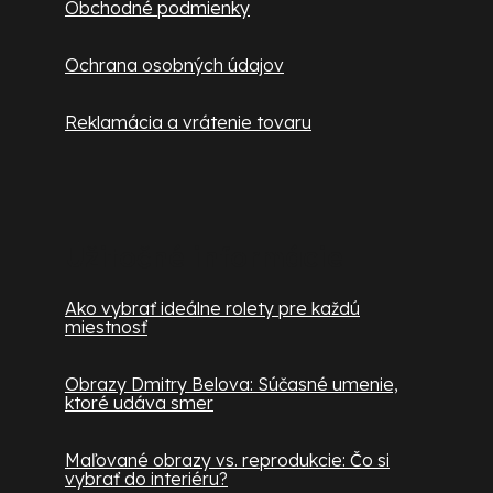
Obchodné podmienky
u
Ochrana osobných údajov
Reklamácia a vrátenie tovaru
Užitočné informácie
Ako vybrať ideálne rolety pre každú
miestnosť
Obrazy Dmitry Belova: Súčasné umenie,
ktoré udáva smer
Maľované obrazy vs. reprodukcie: Čo si
vybrať do interiéru?