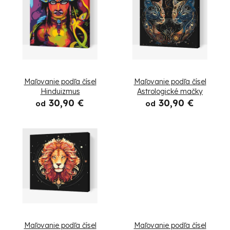
i
ý
e
p
p
i
r
s
Maľovanie podľa čísel
Maľovanie podľa čísel
o
p
Hinduizmus
Astrologické mačky
30,90 €
30,90 €
d
od
od
r
u
o
k
d
t
u
o
k
v
t
Maľovanie podľa čísel
Maľovanie podľa čísel