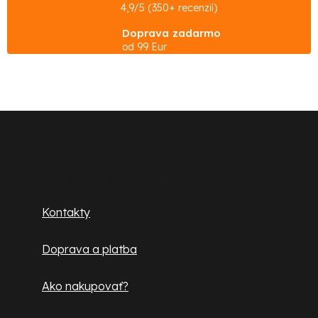
l
4,9/5 (350+ recenzií)
á
Doprava zadarmo
d
od 99 Eur
a
c
i
e
Z
p
á
r
p
v
Zákaznícky servis
k
ä
Kontakty
y
t
v
Doprava a platba
ý
i
p
e
Ako nakupovať?
i
s