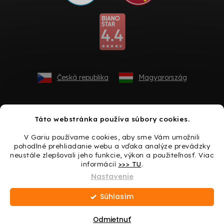
Česká republika
Magyarország
Táto webstránka používa súbory cookies.
V Gariu používame cookies, aby sme Vám umožnili
pohodlné prehliadanie webu a vďaka analýze prevádzky
neustále zlepšovali jeho funkcie, výkon a použiteľnosť. Viac
informácií
>>> TU
.
Vytvoril Shoptet
Nastavenie
Súhlasím
Copyright 2026
Gario.sk
. Všetky práva vyhradené.
Upraviť
nastavenie cookies
Odmietnuť
Darček ku každému nákupu → Urobte si radosť ešte