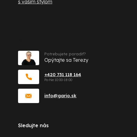
s vašim štýlom
Kontakt
Potrebujete poradiť?
Opýtajte sa Terezy
+420 731 118 164
info
@
gario.sk
Sledujte nás