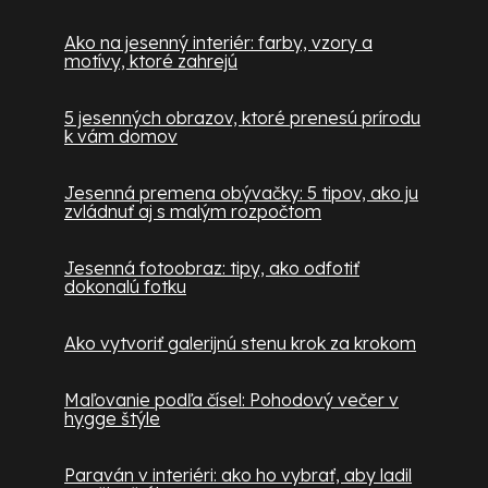
Ako na jesenný interiér: farby, vzory a
motívy, ktoré zahrejú
5 jesenných obrazov, ktoré prenesú prírodu
k vám domov
Jesenná premena obývačky: 5 tipov, ako ju
zvládnuť aj s malým rozpočtom
Jesenná fotoobraz: tipy, ako odfotiť
dokonalú fotku
Ako vytvoriť galerijnú stenu krok za krokom
Maľovanie podľa čísel: Pohodový večer v
hygge štýle
Paraván v interiéri: ako ho vybrať, aby ladil