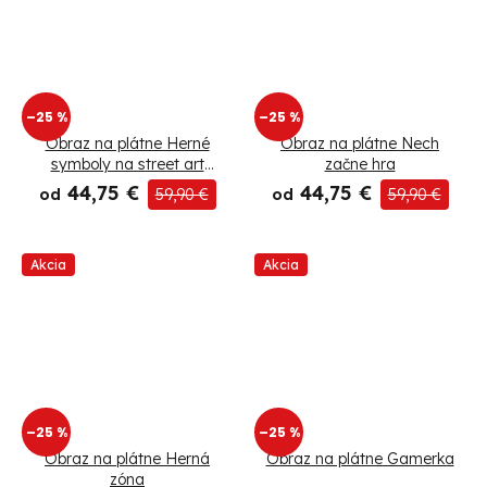
–25 %
–25 %
Obraz na plátne Herné
Obraz na plátne Nech
symboly na street art
začne hra
pozadí
44,75 €
44,75 €
od
59,90 €
od
59,90 €
Akcia
Akcia
–25 %
–25 %
Obraz na plátne Herná
Obraz na plátne Gamerka
zóna