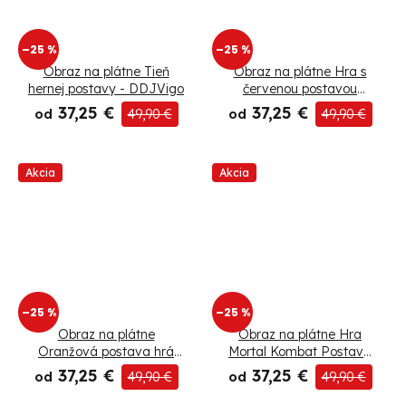
–25 %
–25 %
Obraz na plátne Tieň
Obraz na plátne Hra s
hernej postavy - DDJVigo
červenou postavou
Rainbow Six Siege -
37,25 €
37,25 €
od
49,90 €
od
49,90 €
SyanArt
Akcia
Akcia
–25 %
–25 %
Obraz na plátne
Obraz na plátne Hra
Oranžová postava hrá
Mortal Kombat Postava
Rainbow Six Siege -
Sub-Zero - SyanArt
37,25 €
37,25 €
od
49,90 €
od
49,90 €
SyanArt