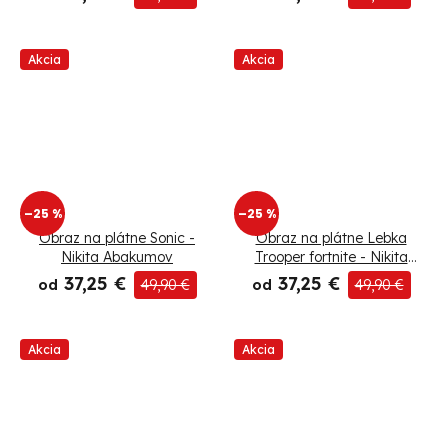
Akcia
Akcia
–25 %
–25 %
Obraz na plátne Sonic -
Obraz na plátne Lebka
Nikita Abakumov
Trooper fortnite - Nikita
Abakumov
37,25 €
37,25 €
od
49,90 €
od
49,90 €
Akcia
Akcia