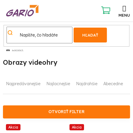
Prejsť
na
obsah
NÁKUPNÝ
KOŠÍK
HĽADAŤ
Záľuby
Obrazy videohry
R
Najpredávanejšie
Najlacnejšie
Najdrahšie
Abecedne
a
d
e
OTVORIŤ FILTER
n
V
Akcia
Akcia