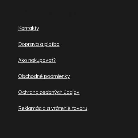
á
r
p
v
Zákaznícky servis
k
ä
Kontakty
y
t
v
Doprava a platba
ý
i
p
e
Ako nakupovať?
i
s
Obchodné podmienky
u
Ochrana osobných údajov
Reklamácia a vrátenie tovaru