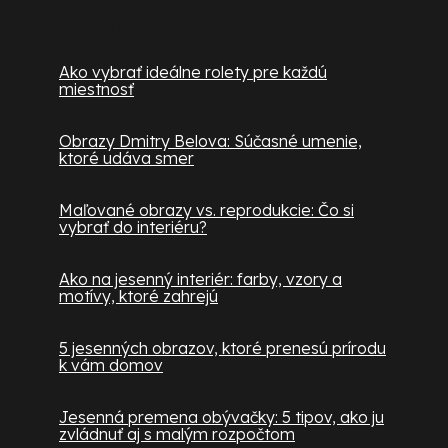
Užitočné informácie
Ako vybrať ideálne rolety pre každú
miestnosť
Obrazy Dmitry Belova: Súčasné umenie,
ktoré udáva smer
Maľované obrazy vs. reprodukcie: Čo si
vybrať do interiéru?
Ako na jesenný interiér: farby, vzory a
motívy, ktoré zahrejú
5 jesenných obrazov, ktoré prenesú prírodu
k vám domov
Jesenná premena obývačky: 5 tipov, ako ju
zvládnuť aj s malým rozpočtom