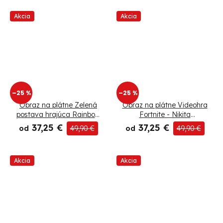
Akcia
Akcia
–25 %
–25 %
Obraz na plátne Zelená
Obraz na plátne Videohra
postava hrajúca Rainbow
Fortnite - Nikita
Six Siege - SyanArt
Abakumov
37,25 €
37,25 €
od
49,90 €
od
49,90 €
Akcia
Akcia