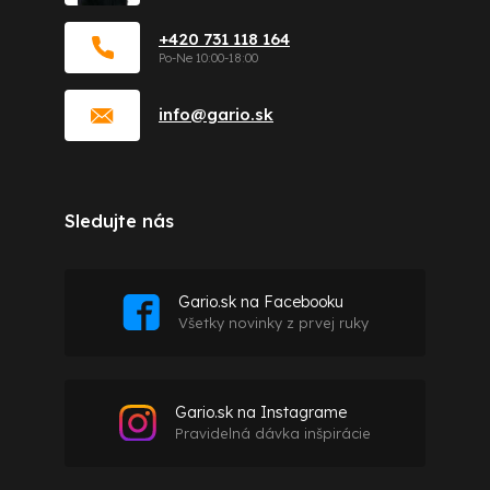
+420 731 118 164
info
@
gario.sk
Sledujte nás
Gario.sk na Facebooku
Všetky novinky z prvej ruky
Gario.sk na Instagrame
Pravidelná dávka inšpirácie