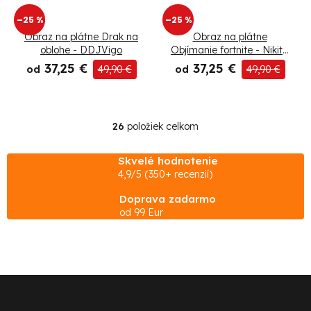
–25 %
–25 %
Obraz na plátne Drak na
Obraz na plátne
oblohe - DDJVigo
Objímanie fortnite - Nikita
Abakumov
37,25 €
37,25 €
od
49,90 €
od
49,90 €
26
položiek celkom
O
v
Skvelé hodnotenie
l
4,9/5 (350+ recenzií)
á
Doprava zadarmo
d
od 99 Eur
a
c
i
e
Z
p