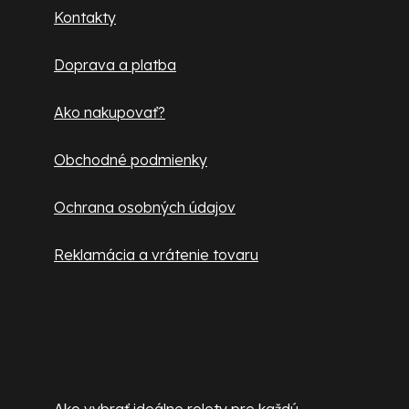
ä
Kontakty
y
t
v
Doprava a platba
ý
i
p
e
Ako nakupovať?
i
s
Obchodné podmienky
u
Ochrana osobných údajov
Reklamácia a vrátenie tovaru
Užitočné informácie
Ako vybrať ideálne rolety pre každú