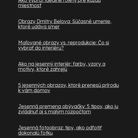
miestnosť
Obrazy Dmitry Belova: Súčasné umenie,
ktoré udáva smer
Maľované obrazy vs. reprodukcie: Čo si
vybrať do interiéru?
Ako na jesenný interiér: farby, vzory a
motívy, ktoré zahrejú
5 jesenných obrazov, ktoré prenesú prírodu
k vám domov
Jesenná premena obývačky: 5 tipov, ako ju
zvládnuť aj s malým rozpočtom
Jesenná fotoobraz: tipy, ako odfotiť
dokonalú fotku