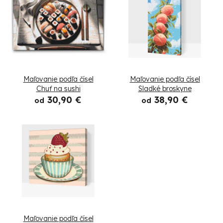
i
ý
e
p
p
i
r
s
Maľovanie podľa čísel
Maľovanie podľa čísel
o
p
Chuť na sushi
Sladké broskyne
30,90 €
38,90 €
d
od
od
r
u
o
k
d
t
u
o
k
v
t
Maľovanie podľa čísel