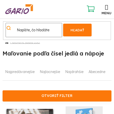
Prejsť
na
obsah
NÁKUPNÝ
KOŠÍK
HĽADAŤ
Maľovanie podľa čísel
Maľovanie podľa čísel jedlá a nápoje
R
Najpredávanejšie
Najlacnejšie
Najdrahšie
Abecedne
a
d
e
OTVORIŤ FILTER
n
V