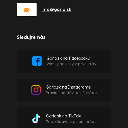
info
@
gario.sk
Sledujte nás
Gario.sk na Facebooku
Všetky novinky z prvej ruky
Gario.sk na Instagrame
Pravidelná dávka inšpirácie
Gario.sk na TikToku
Top zábava v plnom prúde