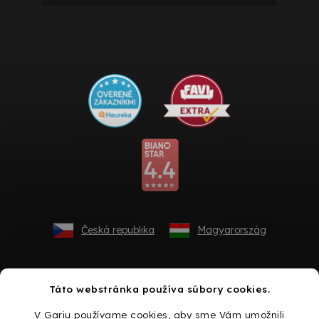
Česká republika
Magyarország
Táto webstránka používa súbory cookies.
V Gariu používame cookies, aby sme Vám umožnili