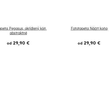
apeta Pegasus, okrídlený kôň,
Fototapeta Náčrt koňa
abstraktné
29,90 €
29,90 €
od
od
O
v
l
á
d
a
c
i