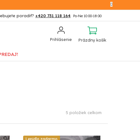
+420 731 118 164
NÁKUPNÝ
Prihlásenie
Prázdny košík
KOŠÍK
PREDAJ!
5
položiek celkom
Lepidlo zadarmo