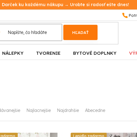
Darček ku každému nákupu → Urobte si radosť ešte dnes!
HĽADAŤ
NÁLEPKY
TVORENIE
BYTOVÉ DOPLNKY
VÝ
dávanejšie
Najlacnejšie
Najdrahšie
Abecedne
 zadarmo
Lepidlo zadarmo