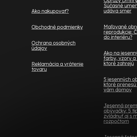
Obrazy Dmitry
Súčasné umeni
udáva smer
Ako nakupovať?
Maľované obra
Obchodné podmienky
reprodukcie: Č
do interiéru?
Ochrana osobných
údajov
Ako na jesenný 
farby, vzory a
ktoré zahrejú
Reklamácia a vrátenie
tovaru
5 jesenných o
ktoré prenesú 
vám domov
Jesenná pre
obývačky: 5 tip
zvládnuť aj s
rozpočtom
Jesenná fotoob