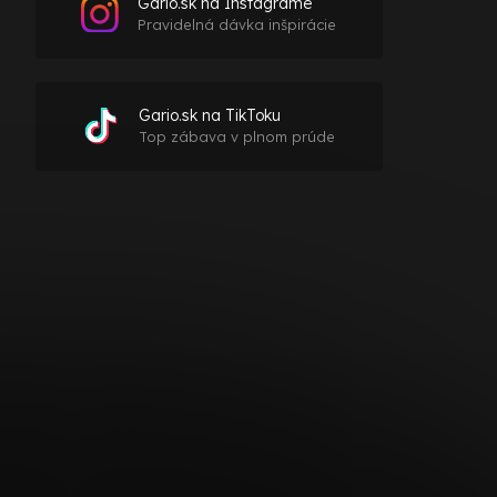
Gario.sk na Instagrame
Pravidelná dávka inšpirácie
Gario.sk na TikToku
Top zábava v plnom prúde