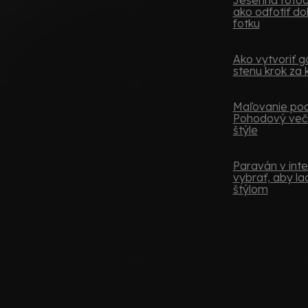
ako odfotiť do
fotku
Ako vytvoriť ga
stenu krok za
Maľovanie podľ
Pohodový več
štýle
Paraván v inter
vybrať, aby lad
štýlom