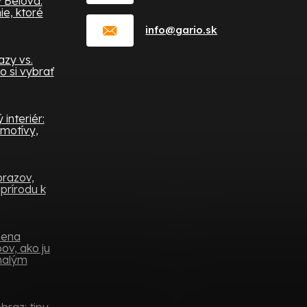
 Belova:
e, ktoré
info
@
gario.sk
zy vs.
o si vybrať
interiér:
 motívy,
brazov,
prírodu k
mena
ov, ako ju
 malým
raz: tipy,