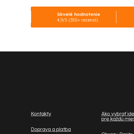
Skvelé hodnotenie
4,9/5 (350+ recenzií)
Z
á
p
ä
Zákaznícky
Užitočné
servis
informá
t
i
Kontakty
Ako vybrať ide
pre každú mie
e
Doprava a platba