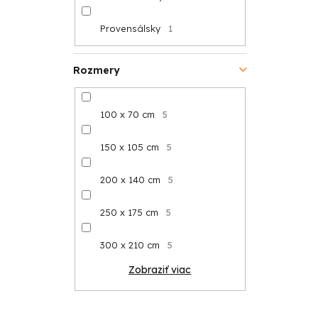
Provensálsky
1
Rozmery
100 x 70 cm
5
150 x 105 cm
5
200 x 140 cm
5
250 x 175 cm
5
300 x 210 cm
5
Zobraziť viac