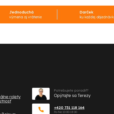
Jednoduchá
Darček
výmena aj vrátenie
ku každej objednáv
Kontakt
cie
Potrebujete poradiť?
Opýtajte sa Terezy
álne rolety
stnosť
+420 731 118 164