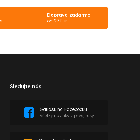
Doprava zadarmo
ke
od 99 Eur
Sledujte nás
Gario.sk na Facebooku
Všetky novinky z prvej ruky