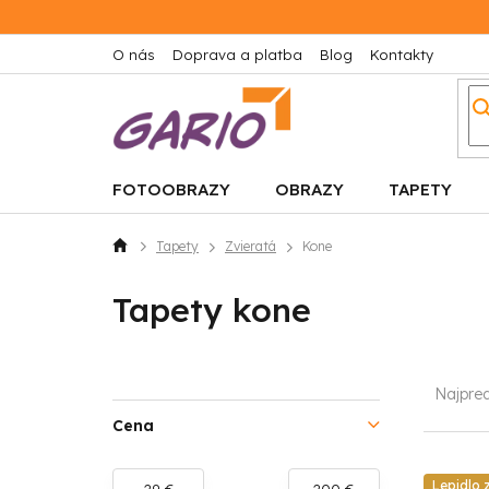
Prejsť
na
obsah
O nás
Doprava a platba
Blog
Kontakty
FOTOOBRAZY
OBRAZY
TAPETY
Tapety
Zvieratá
Kone
Domov
Tapety kone
B
R
Najpre
o
a
Cena
č
d
Lepidlo
29
€
200
€