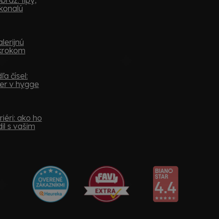
konalú
lerijnú
 krokom
a čísel:
er v hygge
iéri: ako ho
il s vašim