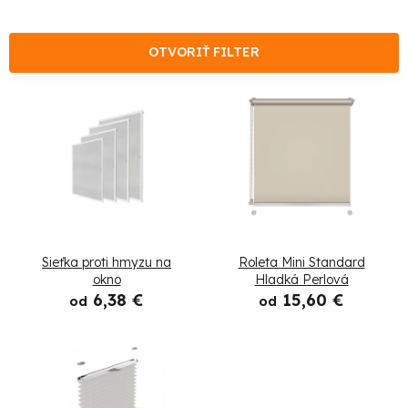
d
e
OTVORIŤ FILTER
n
V
i
ý
e
p
p
i
r
s
Sieťka proti hmyzu na
Roleta Mini Standard
o
p
okno
Hladká Perlová
6,38 €
15,60 €
d
od
od
r
u
o
k
d