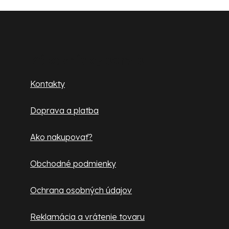
Z
á
p
Zákaznícky servis
ä
Kontakty
t
Doprava a platba
i
e
Ako nakupovať?
Obchodné podmienky
Ochrana osobných údajov
Reklamácia a vrátenie tovaru