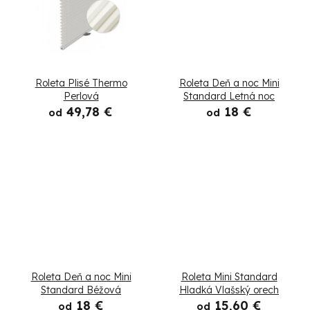
t
u
o
k
v
t
Roleta Plisé Thermo
Roleta Deň a noc Mini
o
Perlová
Standard Letná noc
49,78 €
18 €
od
od
v
Roleta Deň a noc Mini
Roleta Mini Standard
Standard Béžová
Hladká Vlašský orech
18 €
15,60 €
od
od