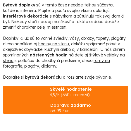
á
v
Bytové doplnky
sú v tomto čase neoddeliteľnou súčasťou
d
a
každého interiéru. Majitelia podľa svojho vkusu dolaďujú
n
a
interiérové dekorácie
s nábytkom a zútulňujú tak svoj dom či
i
e
byt. Niekedy stačí naozaj maličkosť a takáto ozdoba dokáže
c
zmeniť charakter celej miestnosti.
i
e
Doplnky, či už sú to vonné sviečky, vázy,
obrazy
,
tapety
,
plagáty
alebo napríklad aj
hodiny na stenu
, dokážu spríjemniť pobyt v
p
akejkoľvek obývačke, kuchyni alebo aj v kancelárii. U nás okrem
r
spomínaných
nástenných hodín
nájdete aj štýlové
vešiaky na
stenu
s potlačou do chodby či predsiene, alebo
rámy na
v
fotografie
, plagáty, diplomy.
k
Doprajte si
bytovú dekoráciu
a rozžiarte svoje bývanie.
y
v
Skvelé hodnotenie
ý
4,9/5 (350+ recenzií)
p
Doprava zadarmo
i
od 99 Eur
s
u