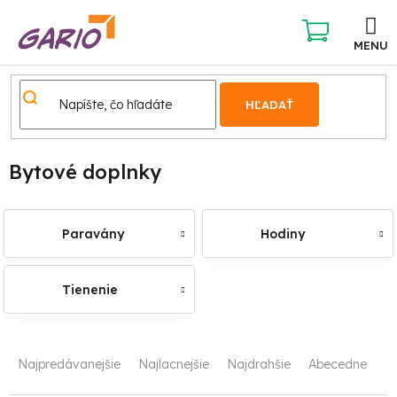
Prejsť
na
obsah
NÁKUPNÝ
KOŠÍK
HĽADAŤ
Domov
Bytové doplnky
Paravány
Hodiny
Tienenie
R
Najpredávanejšie
Najlacnejšie
Najdrahšie
Abecedne
a