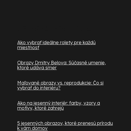
Užitočné informácie
Ako vybrať ideálne rolety pre každú
miestnosť
Obrazy Dmitry Belova: Súčasné umenie,
ktoré udáva smer
Maľované obrazy vs. reprodukcie: Čo si
vybrať do interiéru?
Ako na jesenný interiér: farby, vzory a
motívy, ktoré zahrejú
5 jesenných obrazov, ktoré prenesú prírodu
k vám domov