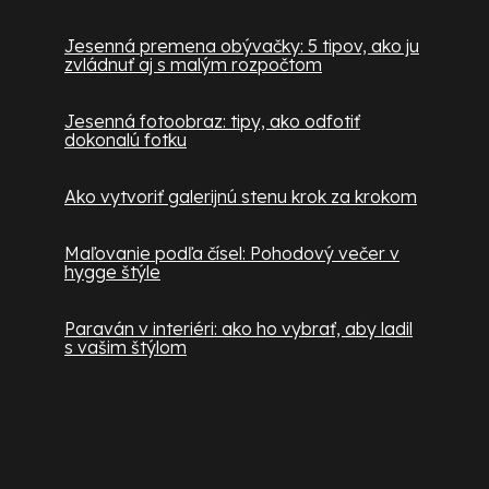
Jesenná premena obývačky: 5 tipov, ako ju
zvládnuť aj s malým rozpočtom
Jesenná fotoobraz: tipy, ako odfotiť
dokonalú fotku
Ako vytvoriť galerijnú stenu krok za krokom
Maľovanie podľa čísel: Pohodový večer v
hygge štýle
Paraván v interiéri: ako ho vybrať, aby ladil
s vašim štýlom
Kontakt