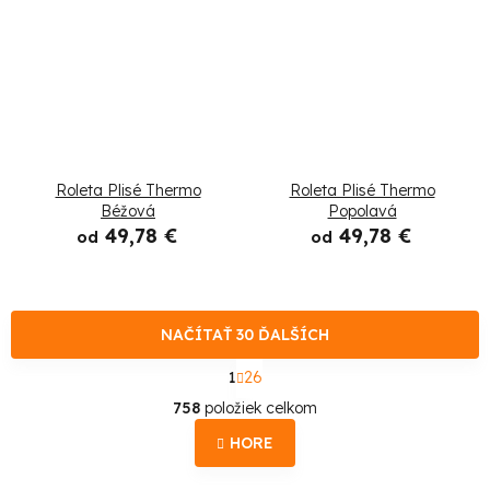
Roleta Plisé Thermo
Roleta Plisé Thermo
Béžová
Popolavá
49,78 €
49,78 €
od
od
NAČÍTAŤ 30 ĎALŠÍCH
S
1
26
t
O
r
758
položiek celkom
á
v
n
HORE
l
k
o