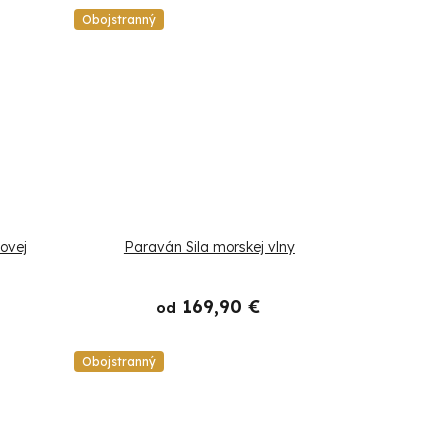
Obojstranný
ovej
Paraván Sila morskej vlny
169,90 €
od
Obojstranný