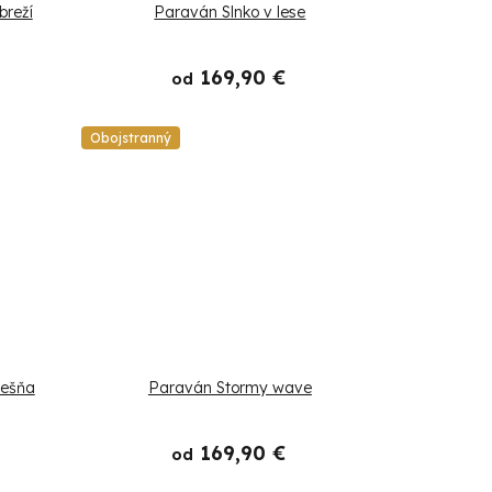
breží
Paraván Slnko v lese
169,90 €
od
Obojstranný
rešňa
Paraván Stormy wave
169,90 €
od