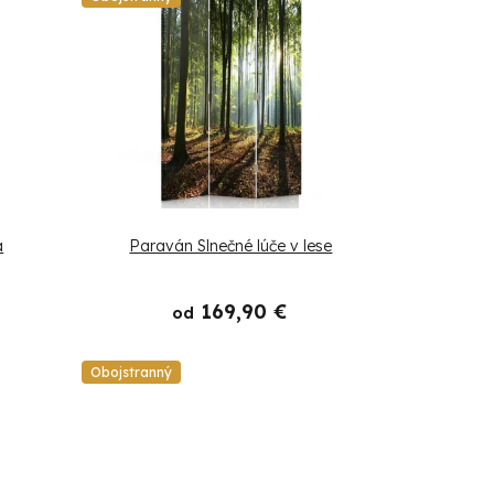
a
Paraván Slnečné lúče v lese
169,90 €
od
Obojstranný