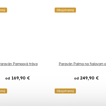
anný
Obojstranný
araván Pampová tráva
Paraván Palma na fialovom p
169,90 €
249,90 €
od
od
anný
Obojstranný