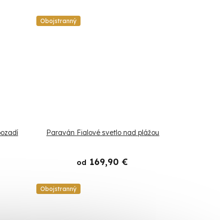
Obojstranný
ozadí
Paraván Fialové svetlo nad plážou
169,90 €
od
Obojstranný