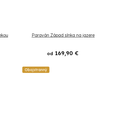
ekou
Paraván Západ slnka na jazere
169,90 €
od
Obojstranný