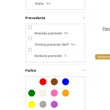
Gario
94
o
v
v
Prevedenie
Para
Klasický paraván
94
Otočný paraván 360°
94
Korkový paraván
5
Obojstr
Farba