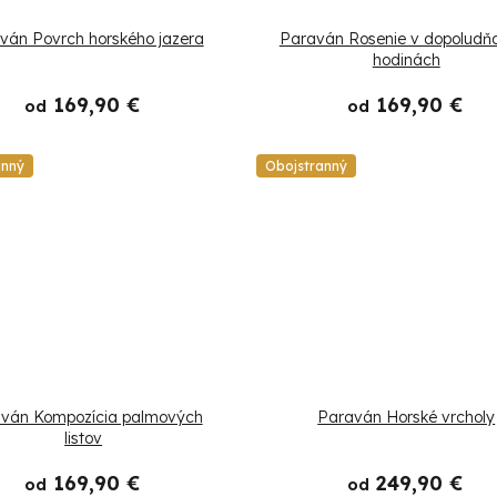
ván Povrch horského jazera
Paraván Rosenie v dopoludňa
hodinách
169,90 €
169,90 €
od
od
anný
Obojstranný
ván Kompozícia palmových
Paraván Horské vrcholy
listov
169,90 €
249,90 €
od
od