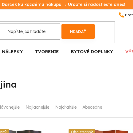
Darček ku každému nákupu → Urobte si radosť ešte dnes!
HĽADAŤ
NÁLEPKY
TVORENIE
BYTOVÉ DOPLNKY
VÝ
jina
dávanejšie
Najlacnejšie
Najdrahšie
Abecedne
anný
Obojstranný