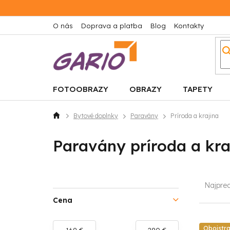
Prejsť
na
obsah
O nás
Doprava a platba
Blog
Kontakty
FOTOOBRAZY
OBRAZY
TAPETY
Bytové doplnky
Paravány
Príroda a krajina
Domov
Paravány príroda a kra
B
R
Najpre
o
a
Cena
č
d
Obojstr
169
€
280
€