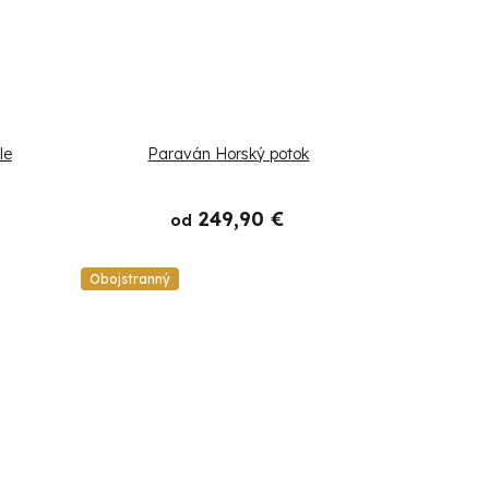
le
Paraván Horský potok
249,90 €
od
Obojstranný