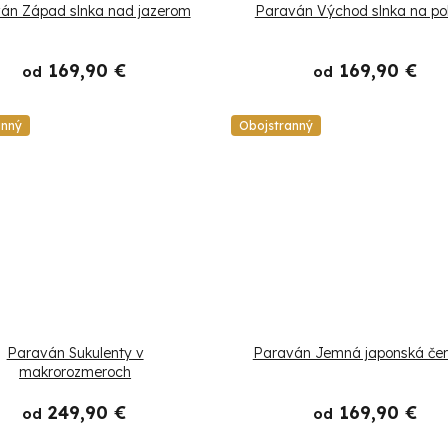
án Západ slnka nad jazerom
Paraván Východ slnka na po
169,90 €
169,90 €
od
od
anný
Obojstranný
Paraván Sukulenty v
Paraván Jemná japonská če
makrorozmeroch
249,90 €
169,90 €
od
od