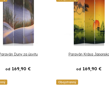
Paraván Duny za úsvitu
Paraván Krása Japonsk
169,90 €
169,90 €
od
od
anný
Obojstranný