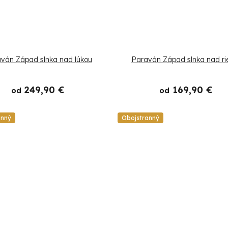
ván Západ slnka nad lúkou
Paraván Západ slnka nad ri
249,90 €
169,90 €
od
od
anný
Obojstranný