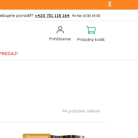
+420 731 118 164
NÁKUPNÝ
Prihlásenie
Prázdny košík
KOŠÍK
PREDAJ!
94
položiek celkom
Obojstranný