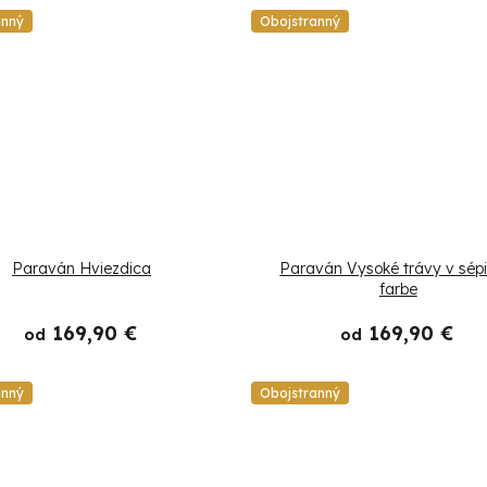
anný
Obojstranný
Paraván Hviezdica
Paraván Vysoké trávy v sépi
farbe
169,90 €
169,90 €
od
od
anný
Obojstranný