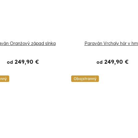
ván Oranžový západ slnka
Paraván Vrcholy hôr v hm
249,90 €
249,90 €
od
od
anný
Obojstranný