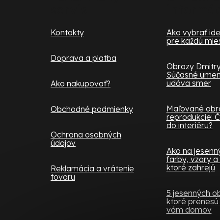
servis
informá
t
i
Kontakty
Ako vybrať ide
pre každú mie
e
Doprava a platba
Obrazy Dmitry
Súčasné umeni
udáva smer
Ako nakupovať?
Maľované obra
Obchodné podmienky
reprodukcie: Č
do interiéru?
Ochrana osobných
údajov
Ako na jesenný 
farby, vzory a
ktoré zahrejú
Reklamácia a vrátenie
tovaru
5 jesenných o
ktoré prenesú 
vám domov