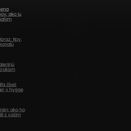
mena
ov, ako ju
 malým
raz: tipy,
konalú
lerijnú
 krokom
a čísel:
er v hygge
iéri: ako ho
il s vašim