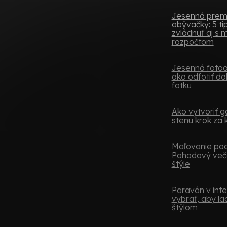
Jesenná pre
obývačky: 5 tip
zvládnuť aj s
rozpočtom
Jesenná fotoob
ako odfotiť do
fotku
Ako vytvoriť ga
stenu krok za
Maľovanie podľ
Pohodový več
štýle
Paraván v inter
vybrať, aby lad
štýlom