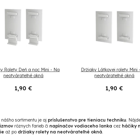
ky Rolety Deň a noc Mini - Na
Držiaky Látkovej rolety Mini 
neotvárateľné okná
neotvárateľné okná
1,90 €
1,90 €
O
v
 nášho sortimentu je aj
príslušenstvo pre tieniacu techniku
. Nájd
izmov
rôznych farieb či
napínačov vodiaceho lanka
cez
háčiky 
l
ie
až po
držiaky rolety na neotvárateľné okná
.
á