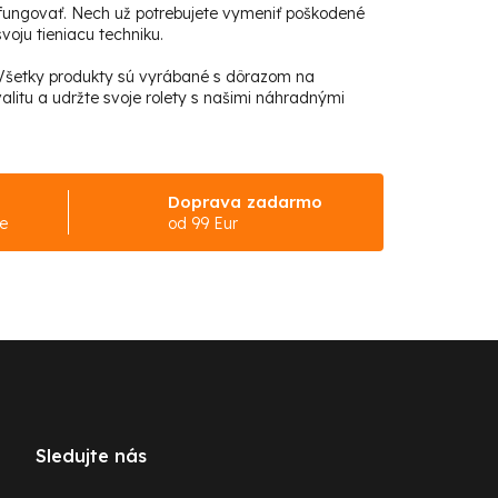
fungovať. Nech už potrebujete vymeniť poškodené
voju tieniacu techniku.
. Všetky produkty sú vyrábané s dôrazom na
alitu a udržte svoje rolety s našimi náhradnými
Doprava zadarmo
ke
od 99 Eur
Sledujte nás