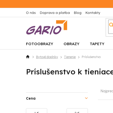
Prejsť
na
obsah
O nás
Doprava a platba
Blog
Kontakty
FOTOOBRAZY
OBRAZY
TAPETY
Bytové doplnky
Tienenie
Príslušenstvo
Domov
Príslušenstvo k tieniac
B
R
Najpre
o
a
Cena
č
d
1
€
2
€