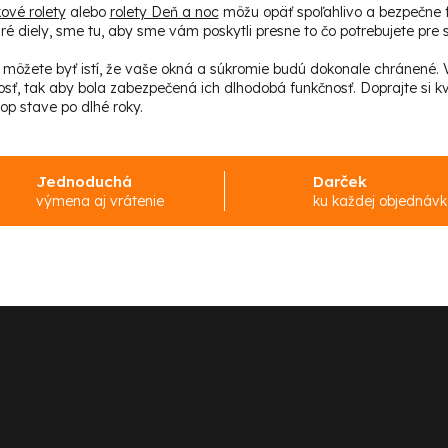
d
kové rolety
alebo
rolety Deň a noc
môžu opäť spoľahlivo a bezpečne 
ré diely, sme tu, aby sme vám poskytli presne to čo potrebujete pre s
a
c
i môžete byť istí, že vaše okná a súkromie budú dokonale chránené
osť, tak aby bola zabezpečená ich dlhodobá funkčnosť. Doprajte si kv
i
top stave po dlhé roky.
e
p
r
Jednoduchá
Darček
v
výmena aj vrátenie
ku každej objednáv
k
y
v
ý
p
i
s
u
Kontakt