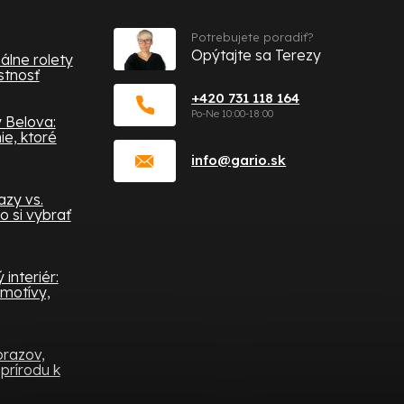
cie
Potrebujete poradiť?
Opýtajte sa Terezy
álne rolety
stnosť
+420 731 118 164
 Belova:
e, ktoré
info
@
gario.sk
zy vs.
o si vybrať
interiér:
 motívy,
brazov,
prírodu k