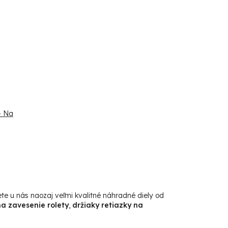
- Na
ete u nás naozaj veľmi kvalitné náhradné diely od
na zavesenie rolety
,
držiaky retiazky na