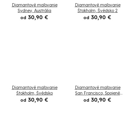
Diamantové maľovanie
Diamantové maľovanie
o
Sydney, Austrália
Štokholm, Švédsko 2
30,90 €
30,90 €
od
od
v
Diamantové maľovanie
Diamantové maľovanie
Štokholm, Švédsko
San Francisco, Spojené
štáty
30,90 €
30,90 €
od
od