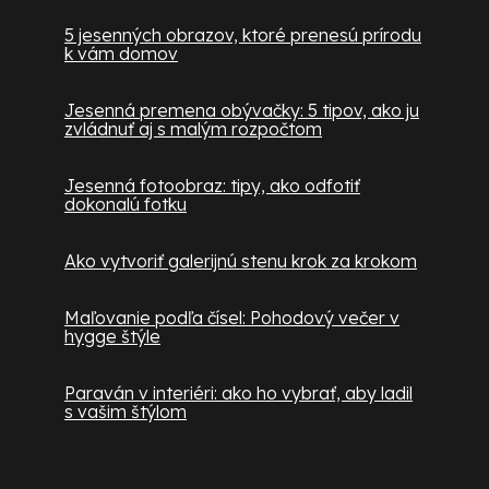
5 jesenných obrazov, ktoré prenesú prírodu
k vám domov
Jesenná premena obývačky: 5 tipov, ako ju
zvládnuť aj s malým rozpočtom
Jesenná fotoobraz: tipy, ako odfotiť
dokonalú fotku
Ako vytvoriť galerijnú stenu krok za krokom
Maľovanie podľa čísel: Pohodový večer v
hygge štýle
Paraván v interiéri: ako ho vybrať, aby ladil
s vašim štýlom