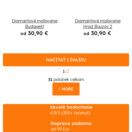
Diamantové maľovanie
Diamantové maľovanie
Budapešť
Hrad Bouzov 2
30,90 €
30,90 €
od
od
NAČÍTAŤ 1 ĎALŠIU
S
1
2
t
O
r
31
položiek celkom
á
v
n
HORE
l
k
o
á
v
Skvelé hodnotenie
d
a
4,9/5 (350+ recenzií)
n
a
i
Doprava zadarmo
e
c
od 99 Eur