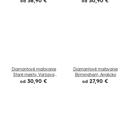
38,90 €
30,90 €
od
od
Diamantové maľovanie
Diamantové maľovanie
Staré mesto, Varšava
Birmingham, Anglicko
ulička
30,90 €
27,90 €
od
od