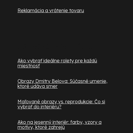
Reklamácia a vrátenie tovaru
Užitočné informácie
Ako vybrať ideálne rolety pre každú
miestnosť
Obrazy Dmitry Belova: Súčasné umenie,
ktoré udáva smer
Maľované obrazy vs. reprodukcie: Čo si
vybrať do interiéru?
Ako na jesenný interiér: farby, vzory a
motívy, ktoré zahrejú