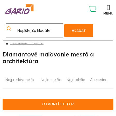
Prejsť
na
obsah
NÁKUPNÝ
KOŠÍK
HĽADAŤ
Diamantové maľovanie
Diamantové maľovanie mestá a
architektúra
R
Najpredávanejšie
Najlacnejšie
Najdrahšie
Abecedne
a
d
e
OTVORIŤ FILTER