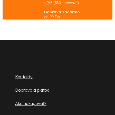
l
4,9/5 (350+ recenzií)
á
Doprava zadarmo
d
od 99 Eur
a
c
i
e
Z
p
á
r
p
v
Zákaznícky servis
k
ä
Kontakty
y
t
v
Doprava a platba
ý
i
p
e
Ako nakupovať?
i
s