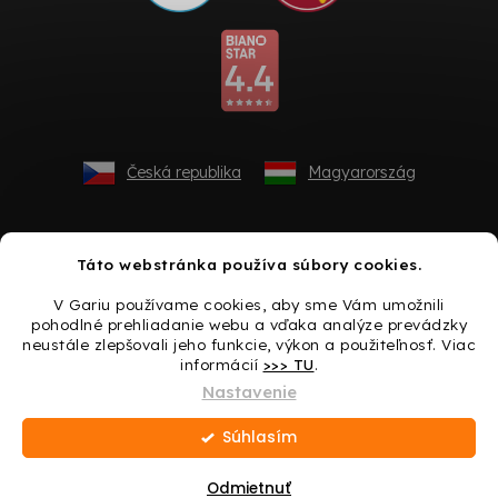
Česká republika
Magyarország
Táto webstránka používa súbory cookies.
V Gariu používame cookies, aby sme Vám umožnili
pohodlné prehliadanie webu a vďaka analýze prevádzky
neustále zlepšovali jeho funkcie, výkon a použiteľnosť. Viac
informácií
>>> TU
.
Vytvoril Shoptet
Nastavenie
Súhlasím
Copyright 2026
Gario.sk
. Všetky práva vyhradené.
Upraviť
nastavenie cookies
Odmietnuť
Darček ku každému nákupu → Urobte si radosť ešte