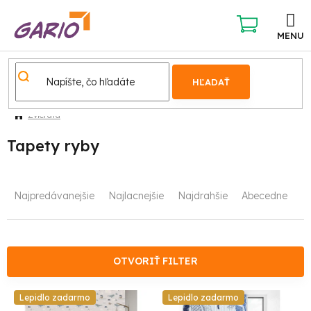
Prejsť
na
obsah
NÁKUPNÝ
KOŠÍK
HĽADAŤ
Zvieratá
Tapety ryby
R
Najpredávanejšie
Najlacnejšie
Najdrahšie
Abecedne
a
d
e
OTVORIŤ FILTER
n
V
Lepidlo zadarmo
Lepidlo zadarmo