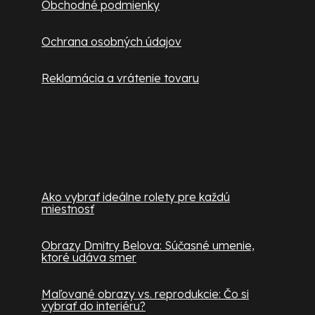
Obchodné podmienky
u
Ochrana osobných údajov
Reklamácia a vrátenie tovaru
Užitočné informácie
Ako vybrať ideálne rolety pre každú
miestnosť
Obrazy Dmitry Belova: Súčasné umenie,
ktoré udáva smer
Maľované obrazy vs. reprodukcie: Čo si
vybrať do interiéru?