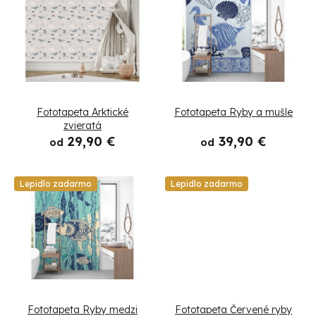
i
ý
e
p
p
i
r
s
Fototapeta Arktické
Fototapeta Ryby a mušle
o
p
zvieratá
29,90 €
39,90 €
d
od
od
r
u
o
Lepidlo zadarmo
Lepidlo zadarmo
k
d
t
u
o
k
v
t
Fototapeta Ryby medzi
Fototapeta Červené ryby