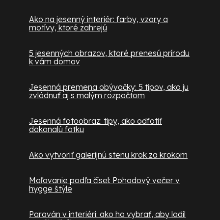
Ako na jesenný interiér: farby, vzory a
motívy, ktoré zahrejú
5 jesenných obrazov, ktoré prenesú prírodu
k vám domov
Jesenná premena obývačky: 5 tipov, ako ju
zvládnuť aj s malým rozpočtom
Jesenná fotoobraz: tipy, ako odfotiť
dokonalú fotku
Ako vytvoriť galerijnú stenu krok za krokom
Maľovanie podľa čísel: Pohodový večer v
hygge štýle
Paraván v interiéri: ako ho vybrať, aby ladil