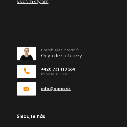
s vašim štýlom
Kontakt
Potrebujete poradiť?
Opýtajte sa Terezy
+420 731 118 164
info
@
gario.sk
Sledujte nás