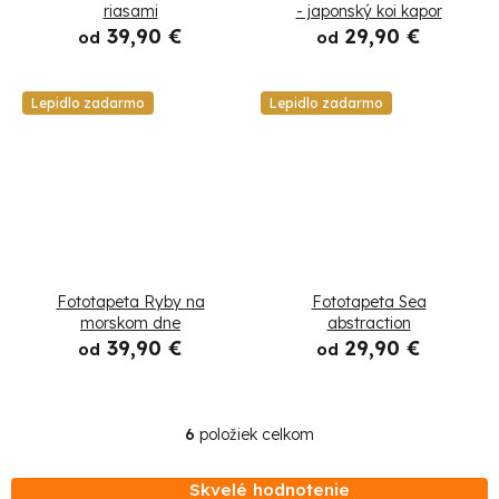
o
riasami
- japonský koi kapor
39,90 €
29,90 €
od
od
v
Lepidlo zadarmo
Lepidlo zadarmo
Fototapeta Ryby na
Fototapeta Sea
morskom dne
abstraction
39,90 €
29,90 €
od
od
6
položiek celkom
O
v
Skvelé hodnotenie