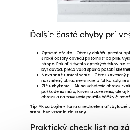
Ďalšie časté chyby pri ve
Optické efekty
– Obrazy dokážu priestor opti
široké obzory odvedú pozornosť od príliš vys
strope. Pokiaľ si týchto optických trikov nie
byť dôvod, prečo vaša spálňa pôsobí stiesnen
Nevhodné umiestnenie
– Obraz zavesený pr
nasvietený obraz nevynikne a ľahko splynie s
Zlé uchytenie
– Ak na uchytenie obrazu zvolí
poškodeniu múru, krivému zaveseniu, ale aj 
obrazu a na zavesenie použite háčiky či hmož
Tip:
Ak sa bojíte vŕtania a nechcete mať zbytočné d
stenu bez vŕtania do steny
.
Praktický check list na z