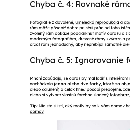
Chyba č. 4: Rovnaké rám
Fotografie z dovolené,
umelecká reprodukcia
a
ab
rám môže pôsobiť dobre pri sérii prác od toho isté
zvolený rám dokáže podčiarknuť motív obrazu a zla
moderným fotografiám, drevené rámy zvýraznia
p
držať rám jednoduchý, aby neprebíjal samotné diel
Chyba č. 5: Ignorovanie 
Mnohí zabúdajú, že obraz by mal ladiť s interiérom n
nachádzala
jedna alebo dve farby, ktoré sa obja
alebo čalúnení) a celok hneď pôsobí prepojene. Ide
alebo si vytvoriť vlastnú farebne zladený
fotoobraz
Tip:
Nie ste si istí, aký motív by sa k vám domov h
domov
.