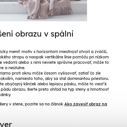
šení obrazu v spálni
cky meniť: motív s horizontom miestnosť otvorí a zväčší,
okého stropu a naopak vertikálne línie pomôžu pri nízkom
 ste vedomí alebo s nimi neviete správne pracovať, môže to
e a neútulne.
iamo proti oknu môže časom vyšisovať, zatiaľ čo zle
 okolím, namiesto toho, aby sa stal dominantou priestoru.
te obyčajný klinček alebo lepiacu pásku, môže to viesť k
k pádu obrazu. Berte preto ohľad na typ steny a hmotnosť
dinky.
iery v stene, pozrite sa na článok
Ako zavesiť obraz na
áver