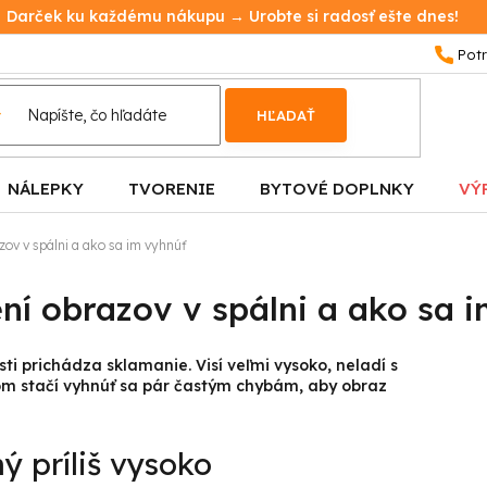
Darček ku každému nákupu → Urobte si radosť ešte dnes!
HĽADAŤ
NÁLEPKY
TVORENIE
BYTOVÉ DOPLNKY
VÝ
zov v spálni a ako sa im vyhnúť
ení obrazov v spálni a ako sa 
ti prichádza sklamanie. Visí veľmi vysoko, neladí s
tom stačí vyhnúť sa pár častým chybám, aby obraz
ý príliš vysoko