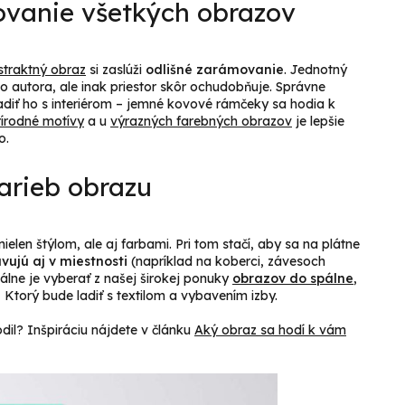
ovanie všetkých obrazov
straktný obraz
si zaslúži
odlišné zarámovanie
. Jednotný
ho autora, ale inak priestor skôr ochudobňuje. Správne
diť ho s interiérom – jemné kovové rámčeky sa hodia k
rírodné motívy
a u
výrazných farebných obrazov
je lepšie
o.
farieb obrazu
ielen štýlom, ale aj farbami. Pri tom stačí, aby sa na plátne
vujú aj v miestnosti
(napríklad na koberci, závesoch
álne je vyberať z našej širokej ponuky
obrazov do spálne
,
, Ktorý bude ladiť s textilom a vybavením izby.
odil? Inšpiráciu nájdete v článku
Aký obraz sa hodí k vám