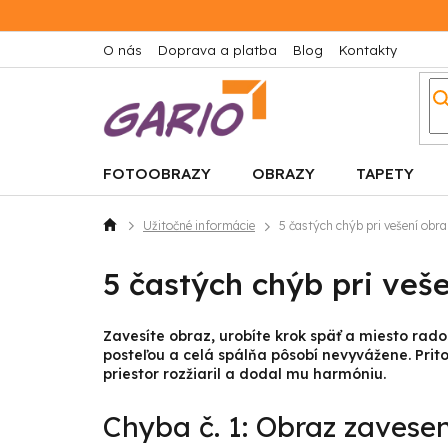
Prejsť
na
obsah
O nás
Doprava a platba
Blog
Kontakty
FOTOOBRAZY
OBRAZY
TAPETY
Užitočné informácie
5 častých chýb pri vešení obra
Domov
5 častých chýb pri veš
Zavesíte obraz, urobíte krok späť a miesto rados
posteľou a celá spálňa pôsobí nevyvážene. Pri
priestor rozžiaril a dodal mu harmóniu.
Chyba č. 1: Obraz zavesen