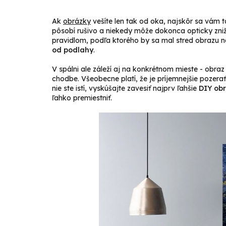
Ak
obrázky
vešíte len tak od oka, najskôr sa vám t
pôsobí rušivo a niekedy môže dokonca opticky znižo
pravidlom, podľa ktorého by sa mal stred obrazu n
od podlahy
.
V spálni ale záleží aj na konkrétnom mieste - obraz
chodbe. Všeobecne platí, že je príjemnejšie pozera
nie ste istí, vyskúšajte zavesiť najprv ľahšie
DIY obr
ľahko premiestniť.