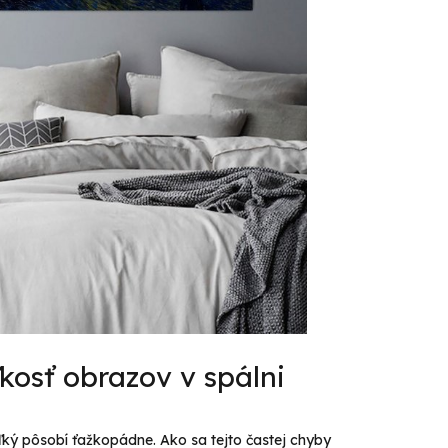
kosť obrazov v spálni
eľký pôsobí ťažkopádne. Ako sa tejto častej chyby