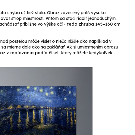
áto chyba už tiež stala. Obraz zavesený príliš vysoko
vať strop miestnosti. Pritom sa stačí riadiť jednoduchým
achádzať približne vo výške očí -
teda zhruba 145–160 cm
 nad posteľou môže visieť o niečo nižšie ako napríklad v
ť sa mierne dole ako sa zakláňať. Ak si umiestnením obrazu
az z maľovania podľa čísel
, ktorý môžete kedykoľvek