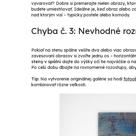
vyvarovať? Dobre si premerajte nielen obrazy, ktoré
budete umiestňovať. Ideálne je, keď obraz alebo 
nad ktorým visí – typicky postele alebo komody.
Chyba č. 3: Nevhodné ro
Pokiaľ na stenu spálne vešíte dva alebo viac obrazo
zavesovaní obrazov si zvoľte jednu os – horizontáln
steny v spálni
dajte do výšky očí tie najväčšie a 
Po celú dobu dbajte na rovnomerné rozostupy, aby
Tip:
Na vytvorenie originálnej galérie sa hodí
fotoob
kombinovať rôzne veľkosti.