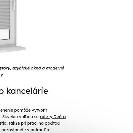
iestory, atypické okná a moderné
y.
o kancelárie
ienenie pomôže vytvoriť
e. Skvelou voľbou sú
rolety Deň a
tla, takže pri práci na počítači
 nezostanete v prítmí. Pre