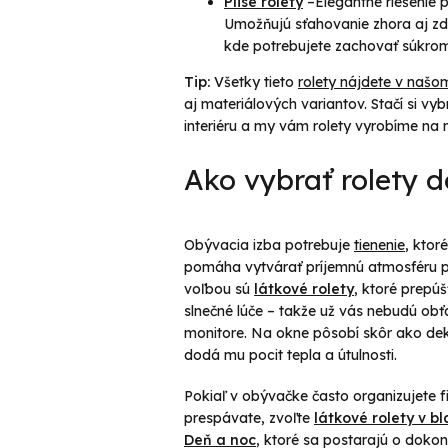
Plisé rolety
–Elegantné riešenie 
Umožňujú sťahovanie zhora aj zdo
kde potrebujete zachovať súkromi
Tip:
Všetky tieto
rolety nájdete v našo
aj materiálových variantov. Stačí si vy
interiéru a my vám rolety vyrobíme na 
Ako vybrať rolety 
Obývacia izba potrebuje
tienenie
, ktor
pomáha vytvárať príjemnú atmosféru 
voľbou sú
látkové rolety
, ktoré prepúš
slnečné lúče – takže už vás nebudú obťa
monitore. Na okne pôsobí skôr ako deko
dodá mu pocit tepla a útulnosti.
Pokiaľ v obývačke často organizujete 
prespávate, zvoľte
látkové rolety v b
Deň a noc
, ktoré sa postarajú o doko