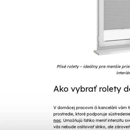
Plisé rolety – ideálny pre menšie pr
interiér
Ako vybrať rolety d
V domácej pracovni či kancelárii vám t
prostredie, ktoré podporuje sústredeni
noc
. Umožňujú ľahko meniť intenzitu sve
vás nebude oslňovať slnko, ale zároveň