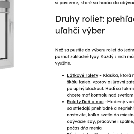
si povieme, ktoré sa hodia do obýva
Druhy roliet: prehľ
uľahčí výber
Než sa pustíte do výberu roliet do jedno
poznať základné typy. Každý z nich má 
využitie.
Látkové rolety
–
Klasika, ktorá 
škálu farieb, vzorov aj úrovní z
po úplný blackout. Hodí sa takme
chcete mať kontrolu nad svetlom 
Rolety Deň a noc
–Moderný varia
sa striedajú priehľadné a neprie
nastavíte, koľko svetla do miestno
obývacie izby, pracovne i spálne
počas dňa menia.