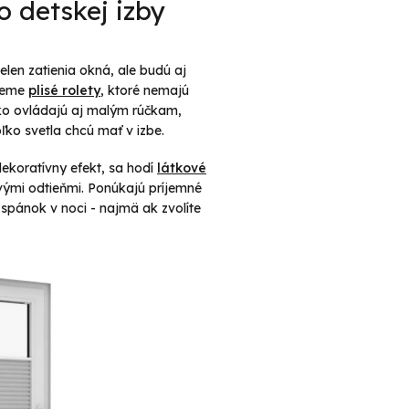
o detskej izby
ielen zatienia okná, ale budú aj
ôžeme
plisé rolety
, ktoré nemajú
hko ovládajú aj malým rúčkam,
oľko svetla chcú mať v izbe.
dekoratívny efekt, sa hodí
látkové
ými odtieňmi. Ponúkajú príjemné
spánok v noci - najmä ak zvolíte