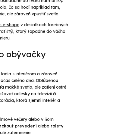
poskladané do tvaru harmoniky.
la, čo sa hodí napríklad tam,
e, ale zároveň vpustiť svetlo.
m e-shope
v desiatkach farebných
brať štýl, ktorý zapadne do vášho
mieru.
do obývačky
é ladia s interiérom a zároveň
počas celého dňa. Obľúbenou
ťa mäkké svetlo, ale zatieni ostré
žovať odlesky na televízii či
rácia, ktorá zjemní interiér a
filmové večery alebo v ňom
lackout prevedení
alebo
rolety
nalé zatemnenie.