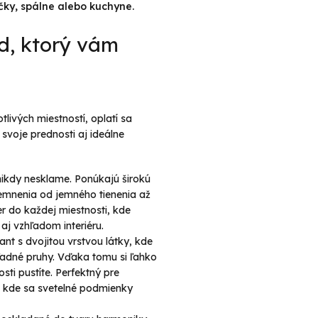
čky, spálne alebo kuchyne.
ad, ktorý vám
tlivých miestností, oplatí sa
svoje prednosti aj ideálne
nikdy nesklame. Ponúkajú širokú
atemnenia od jemného tienenia až
r do každej miestnosti, kde
aj vzhľadom interiéru.
nt s dvojitou vrstvou látky, kde
hľadné pruhy. Vďaka tomu si ľahko
sti pustíte. Perfektný pre
, kde sa svetelné podmienky