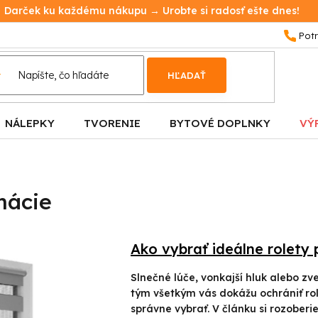
Darček ku každému nákupu → Urobte si radosť ešte dnes!
HĽADAŤ
NÁLEPKY
TVORENIE
BYTOVÉ DOPLNKY
VÝ
mácie
Ako vybrať ideálne rolety 
Slnečné lúče, vonkajší hluk alebo z
tým všetkým vás dokážu ochrániť role
správne vybrať. V článku si rozoberi