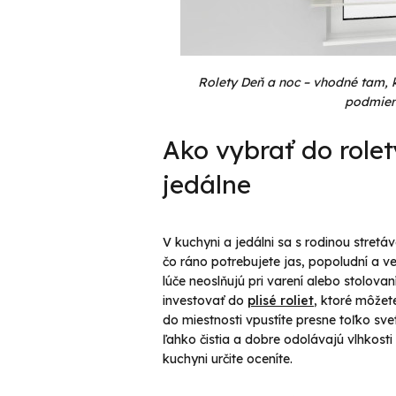
Rolety Deň a noc – vhodné tam, 
podmien
Ako vybrať do role
jedálne
V kuchyni a jedálni sa s rodinou stretá
čo ráno potrebujete jas, popoludní a ve
lúče neoslňujú pri varení alebo stolovan
investovať do
plisé roliet
, ktoré môžet
do miestnosti vpustíte presne toľko sve
ľahko čistia a dobre odolávajú vlhkost
kuchyni určite oceníte.