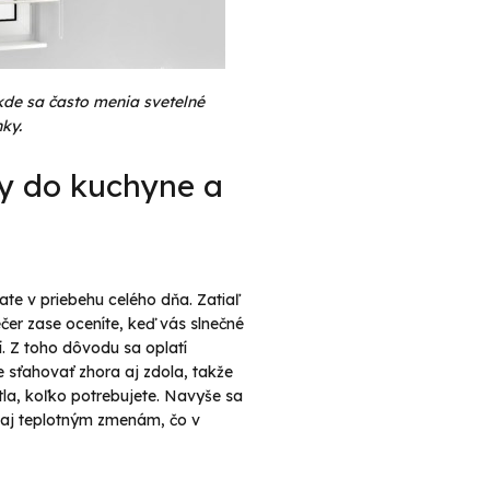
kde sa často menia svetelné
ky.
ty do kuchyne a
vate v priebehu celého dňa. Zatiaľ
čer zase oceníte, keď vás slnečné
í. Z toho dôvodu sa oplatí
e sťahovať zhora aj zdola, takže
tla, koľko potrebujete. Navyše sa
i aj teplotným zmenám, čo v