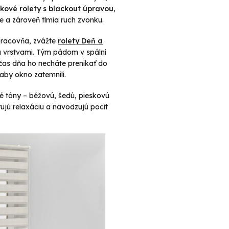
tkové rolety s blackout úpravou
,
ce a zároveň tlmia ruch zvonku.
 pracovňa, zvážte
rolety Deň a
a vrstvami. Tým pádom v spálni
čas dňa ho necháte prenikať do
 aby okno zatemnili.
é tóny – béžovú, šedú, pieskovú
jú relaxáciu a navodzujú pocit