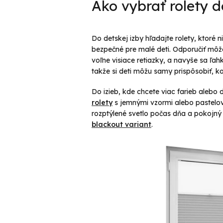
Ako vybrať rolety d
Do detskej izby hľadajte rolety, ktoré n
bezpečné pre malé deti. Odporučiť m
voľne visiace retiazky, a navyše sa ľa
takže si deti môžu samy prispôsobiť, k
Do izieb, kde chcete viac farieb alebo 
rolety
s jemnými vzormi alebo pastelov
rozptýlené svetlo počas dňa a pokojný 
blackout variant
.