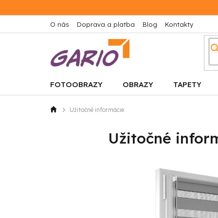
Prejsť
na
obsah
O nás
Doprava a platba
Blog
Kontakty
FOTOOBRAZY
OBRAZY
TAPETY
Užitočné informácie
Domov
Užitočné infor
V
ý
p