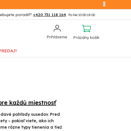
+420 731 118 164
NÁKUPNÝ
Prihlásenie
Prázdny košík
KOŠÍK
PREDAJ!
pre každú miestnosť
vedavé pohľady susedov. Pred
ty – pokiaľ viete, ako ich
eme rôzne typy tienenia a tiež