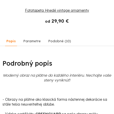
Fototapeta Hnedé vintage ornamenty
29,90 €
od
Popis
Parametre
Podobné (10)
Podrobný popis
Moderný obraz na plátne do každého interiéru. Nechajte vaše
steny vyniknúť!
- Obrazy na plátne ako klasická forma nástennej dekorácie sa
stále tešia neuveriteľnej obľube.
- Vďaka certifikátu
GREENGUARD
sa naše obrazy môžu