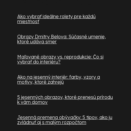
Užitočné informácie
Ako vybrať ideálne rolety pre každú
miestnosť
Obrazy Dmitry Belova: Súčasné umenie,
ktoré udáva smer
Maľované obrazy vs. reprodukcie: Čo si
vybrať do interiéru?
Ako na jesenný interiér: farby, vzory a
motívy, ktoré zahrejú
5 jesenných obrazov, ktoré prenesú prírodu
k vám domov
Jesenná premena obývačky: 5 tipov, ako ju
zvládnuť aj s malým rozpočtom