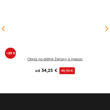
–25 %
Obraz na plátne Žeriavy a mesiac
34,25 €
od
45,90 €
Z
á