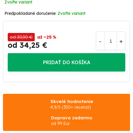
Zvoľte variant
Zvoľte variant
od 39,90 €
až –25 %
od
34,25 €
Jednotková
cena:
PRIDAŤ DO KOŠÍKA
Skvelé hodnotenie
4,9/5 (350+ recenzií)
Doprava zadarmo
od 99 Eur