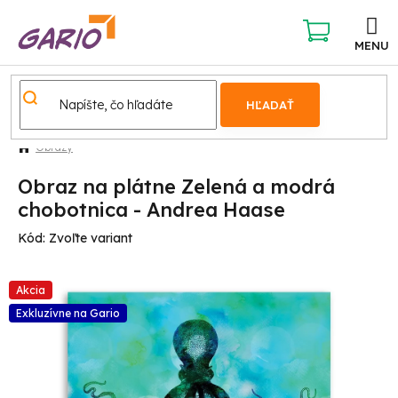
Prejsť
na
obsah
NÁKUPNÝ
KOŠÍK
HĽADAŤ
Obrazy
Obraz na plátne Zelená a modrá
chobotnica - Andrea Haase
Kód:
Zvoľte variant
Akcia
Exkluzívne na Gario