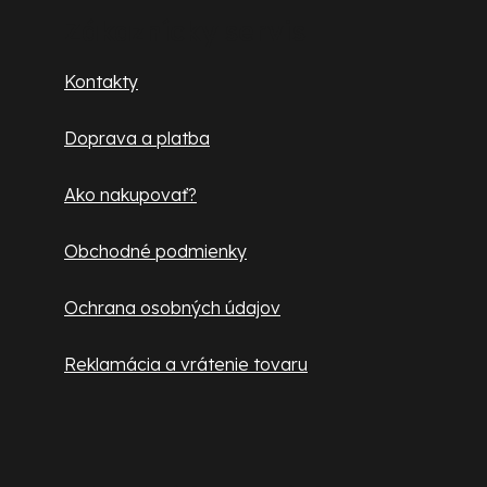
p
Zákaznícky servis
ä
Kontakty
t
Doprava a platba
i
e
Ako nakupovať?
Obchodné podmienky
Ochrana osobných údajov
Reklamácia a vrátenie tovaru