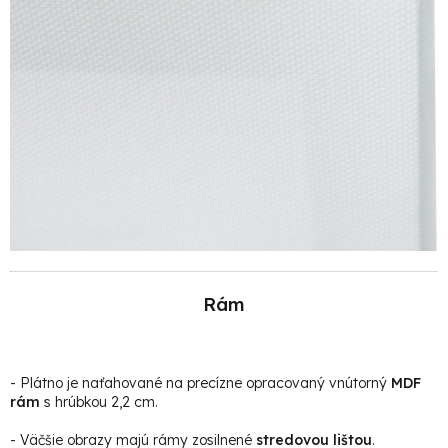
Rám
- Plátno je naťahované na precízne opracovaný vnútorný
MDF
rám
s hrúbkou 2,2 cm.
- Väčšie obrazy majú rámy zosilnené
stredovou lištou
.