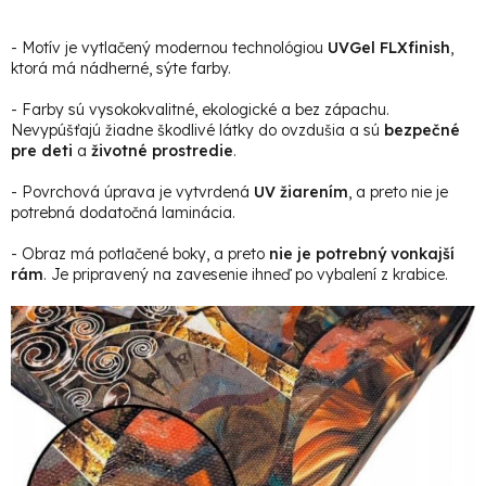
- Motív je vytlačený modernou technológiou
UVGel FLXfinish
,
ktorá má nádherné, sýte farby.
- Farby sú vysokokvalitné, ekologické a bez zápachu.
Nevypúšťajú žiadne škodlivé látky do ovzdušia a sú
bezpečné
pre deti
a
životné prostredie
.
- Povrchová úprava je vytvrdená
UV žiarením
, a preto nie je
potrebná dodatočná laminácia.
- Obraz má potlačené boky, a preto
nie je potrebný vonkajší
rám
. Je pripravený na zavesenie ihneď po vybalení z krabice.