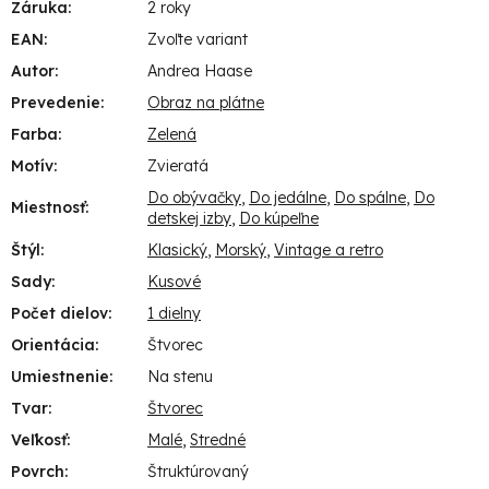
Záruka
:
2 roky
EAN
:
Zvoľte variant
Autor
:
Andrea Haase
Prevedenie
:
Obraz na plátne
Farba
:
Zelená
Motív
:
Zvieratá
Do obývačky
,
Do jedálne
,
Do spálne
,
Do
Miestnosť
:
detskej izby
,
Do kúpeľne
Štýl
:
Klasický
,
Morský
,
Vintage a retro
Sady
:
Kusové
Počet dielov
:
1 dielny
Orientácia
:
Štvorec
Umiestnenie
:
Na stenu
Tvar
:
Štvorec
Veľkosť
:
Malé
,
Stredné
Povrch
:
Štruktúrovaný