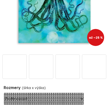
až –25 %
Rozmery
(šírka x výška)