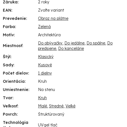
Záruka
:
2 roky
EAN
:
Zvoľte variant
Prevedenie
:
Obraz na plátne
Farba
:
Zelená
Motív
:
Architektúra
Do obývačky
,
Do jedálne
,
Do spálne
,
Do
Miestnosť
:
predsiene
,
Do kancelárie
Štýl
:
Klasický
Sady
:
Kusové
Počet dielov
:
1 dielny
Orientácia
:
Kruh
Umiestnenie
:
Na stenu
Tvar
:
Kruh
Veľkosť
:
Malé
,
Stredné
,
Veľké
Povrch
:
Štruktúrovaný
Technológia
UVgel tlač