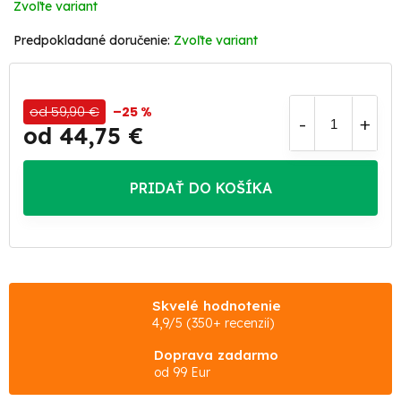
Zvoľte variant
Zvoľte variant
od 59,90 €
–25 %
od
44,75 €
Jednotková
cena:
PRIDAŤ DO KOŠÍKA
Skvelé hodnotenie
4,9/5 (350+ recenzií)
Doprava zadarmo
od 99 Eur