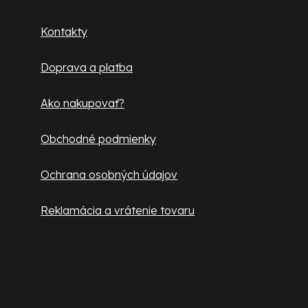
ä
Kontakty
t
Doprava a platba
i
e
Ako nakupovať?
Obchodné podmienky
Ochrana osobných údajov
Reklamácia a vrátenie tovaru
Užitočné informácie