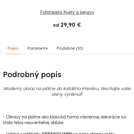
Fototapeta Kvety a žeriavy
29,90 €
od
Popis
Parametre
Podobné (10)
Podrobný popis
Moderný obraz na plátne do každého interiéru. Nechajte vaše
steny vyniknúť!
- Obrazy na plátne ako klasická forma nástennej dekorácie sa
stále tešia neuveriteľnej obľube.
- Vďaka certifikátu
GREENGUARD
sa naše obrazy môžu