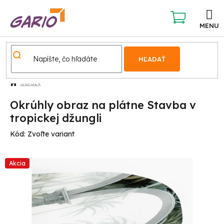
Prejsť
na
obsah
NÁKUPNÝ
KOŠÍK
HĽADAŤ
Obrazy
Okrúhly obraz na plátne Stavba v
tropickej džungli
Kód:
Zvoľte variant
Akcia