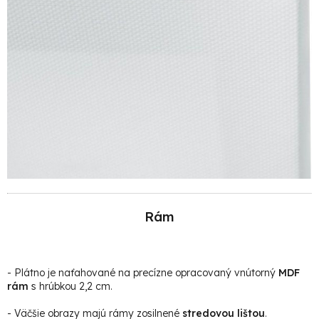
Rám
- Plátno je naťahované na precízne opracovaný vnútorný
MDF
rám
s hrúbkou 2,2 cm.
- Väčšie obrazy majú rámy zosilnené
stredovou lištou
.