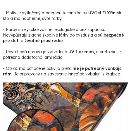
- Motív je vytlačený modernou technológiou
UVGel FLXfinish
,
ktorá má nádherné, sýte farby.
- Farby sú vysokokvalitné, ekologické a bez zápachu.
Nevypúšťajú žiadne škodlivé látky do ovzdušia a sú
bezpečné
pre deti
a
životné prostredie
.
- Povrchová úprava je vytvrdená
UV žiarením
, a preto nie je
potrebná dodatočná laminácia.
- Obraz má potlačené boky, a preto
nie je potrebný vonkajší
rám
. Je pripravený na zavesenie ihneď po vybalení z krabice.