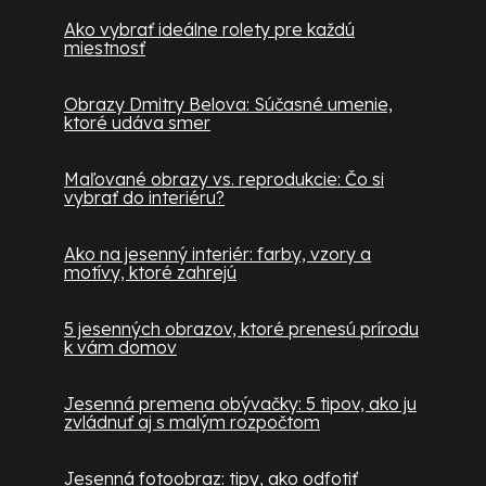
Ako vybrať ideálne rolety pre každú
miestnosť
Obrazy Dmitry Belova: Súčasné umenie,
ktoré udáva smer
Maľované obrazy vs. reprodukcie: Čo si
vybrať do interiéru?
Ako na jesenný interiér: farby, vzory a
motívy, ktoré zahrejú
5 jesenných obrazov, ktoré prenesú prírodu
k vám domov
Jesenná premena obývačky: 5 tipov, ako ju
zvládnuť aj s malým rozpočtom
Jesenná fotoobraz: tipy, ako odfotiť