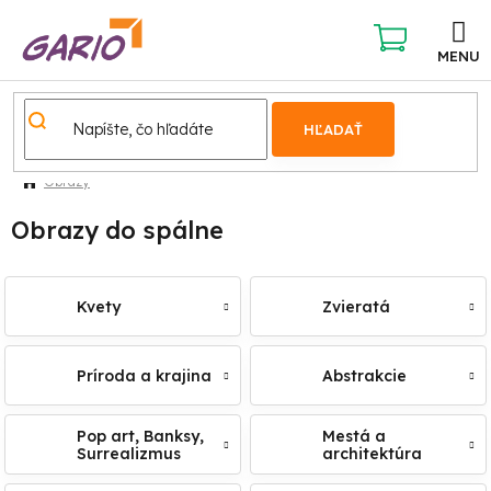
Prejsť
na
obsah
NÁKUPNÝ
KOŠÍK
HĽADAŤ
Obrazy
Obrazy do spálne
Kvety
Zvieratá
Príroda a krajina
Abstrakcie
Pop art, Banksy,
Mestá a
Surrealizmus
architektúra