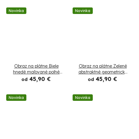
Novinka
Novinka
Obraz na plátne Biele
Obraz na plátne Zelené
hnedé maľované poľné
abstraktné geometrické
kvety
tvary
45,90 €
45,90 €
od
od
Novinka
Novinka