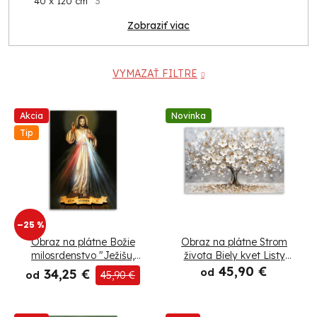
40 x 120 cm
3
Zobraziť viac
VYMAZAŤ FILTRE
V
Akcia
Novinka
Tip
ý
p
i
–25 %
s
Obraz na plátne Božie
Obraz na plátne Strom
p
milosrdenstvo "Ježišu,
života Biely kvet Listy
dôverujem Ti"
Pozlátené
45,90 €
34,25 €
od
od
45,90 €
r
o