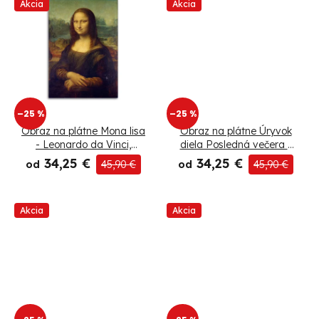
Akcia
Akcia
d
u
k
t
–25 %
–25 %
o
Obraz na plátne Mona lisa
Obraz na plátne Úryvok
- Leonardo da Vinci,
diela Posledná večera -
reprodukcia
Leonardo da Vinci,
v
34,25 €
34,25 €
od
45,90 €
od
45,90 €
reprodukcia
Akcia
Akcia