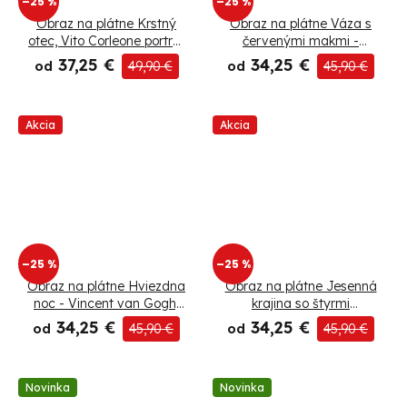
–25 %
–25 %
Obraz na plátne Krstný
Obraz na plátne Váza s
otec, Vito Corleone portrét
červenými makmi -
- Nikita Abakumov
Vincent van Gogh,
37,25 €
34,25 €
od
49,90 €
od
45,90 €
reprodukcia
Akcia
Akcia
–25 %
–25 %
Obraz na plátne Hviezdna
Obraz na plátne Jesenná
noc - Vincent van Gogh,
krajina so štyrmi
reprodukcia
stromami - Vincent van
34,25 €
34,25 €
od
45,90 €
od
45,90 €
Gogh, reprodukcia
Novinka
Novinka