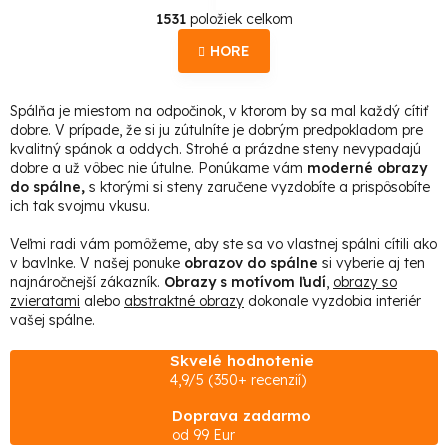
O
r
1531
položiek celkom
á
v
n
HORE
l
k
o
á
v
Spálňa je miestom na odpočinok, v ktorom by sa mal každý cítiť
d
a
dobre. V prípade, že si ju zútulníte je dobrým predpokladom pre
n
a
kvalitný spánok a oddych. Strohé a prázdne steny nevypadajú
i
e
dobre a už vôbec nie útulne. Ponúkame vám
moderné obrazy
c
do spálne,
s ktorými si steny zaručene vyzdobíte a prispôsobíte
i
ich tak svojmu vkusu.
e
Veľmi radi vám pomôžeme, aby ste sa vo vlastnej spálni cítili ako
p
v bavlnke. V našej ponuke
obrazov do spálne
si vyberie aj ten
r
najnáročnejší zákazník.
Obrazy s motívom ľudí
,
obrazy so
zvieratami
alebo
abstraktné obrazy
dokonale vyzdobia interiér
v
vašej spálne.
k
y
Skvelé hodnotenie
4,9/5 (350+ recenzií)
v
ý
Doprava zadarmo
od 99 Eur
p