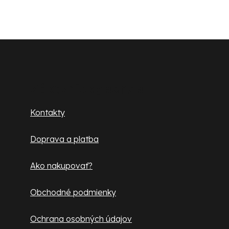
i
s
u
Z
á
p
Zákaznícky servis
ä
Kontakty
t
Doprava a platba
i
e
Ako nakupovať?
Obchodné podmienky
Ochrana osobných údajov