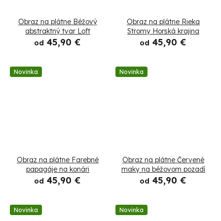
Obraz na plátne Béžový
Obraz na plátne Rieka
abstraktný tvar Loft
Stromy Horská krajina
45,90 €
45,90 €
od
od
Novinka
Novinka
Obraz na plátne Farebné
Obraz na plátne Červené
papagáje na konári
maky na béžovom pozadí
45,90 €
45,90 €
od
od
Novinka
Novinka