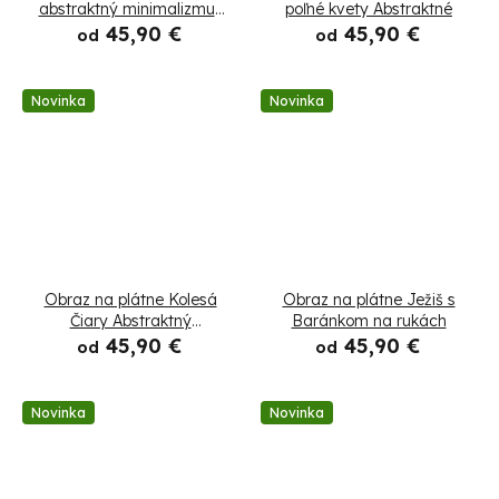
abstraktný minimalizmus
poľné kvety Abstraktné
zlatý
45,90 €
45,90 €
od
od
Novinka
Novinka
Obraz na plátne Kolesá
Obraz na plátne Ježiš s
Čiary Abstraktný
Baránkom na rukách
minimalizmus
45,90 €
45,90 €
od
od
Novinka
Novinka