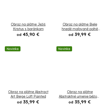
Obraz na plátne Ježiš
Obraz na plátne Biele
Kristus s baránkom
hnedé maľované poľné
kvety
45,90 €
39,99 €
od
od
Novinka
Novinka
Obraz na plátne Abstract
Obraz na plátne
Art Beige Loft Painted
Abstraktné umenie béžový
priemyselný loft
35,99 €
35,99 €
od
od