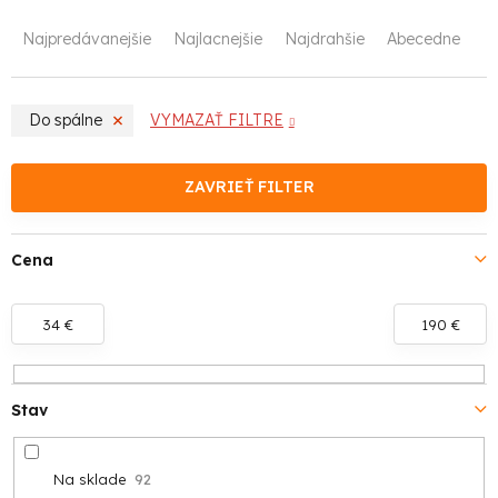
R
Najpredávanejšie
Najlacnejšie
Najdrahšie
Abecedne
a
d
Do spálne
VYMAZAŤ FILTRE
e
n
ZAVRIEŤ FILTER
i
Cena
e
p
34
€
190
€
r
o
Stav
d
Na sklade
92