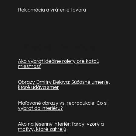
Reklamácia a vrátenie tovaru
Užitočné informácie
Ako vybrať ideálne rolety pre každú
miestnosť
Obrazy Dmitry Belova: Súčasné umenie,
ktoré udáva smer
Maľované obrazy vs. reprodukcie: Čo si
vybrať do interiéru?
Ako na jesenný interiér: farby, vzory a
motívy, ktoré zahrejú