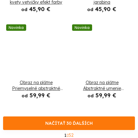
kvety vetvičky efekt farby
jarabina
45,90 €
45,90 €
od
od
Novinka
Novinka
Obraz na plátne
Obraz na plátne
Priemyselné abstraktné
Abstraktné umenie
šedé zlato
Béžová čierna Gold
59,99 €
59,99 €
od
od
Glamour
NAČÍTAŤ 30 ĎALŠÍCH
S
1
52
t