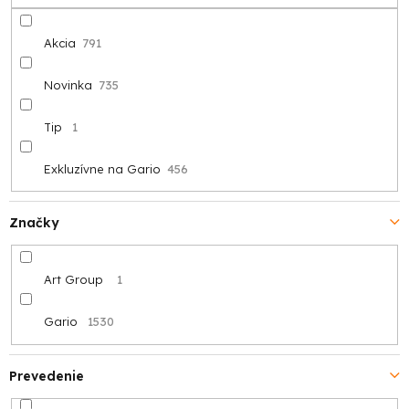
u
k
Akcia
791
t
Novinka
735
o
Tip
1
v
Exkluzívne na Gario
456
Značky
Art Group
1
Gario
1530
Prevedenie