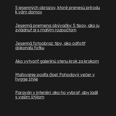
5 jesenných obrazov, ktoré prenesú prírodu
k vám domov
Jesenná premena obývačky: 5 tipov, ako ju
zvládnuť aj s malým rozpočtom
Jesenná fotoobraz: tipy, ako odfotiť
dokonalú fotku
Ako vytvoriť galerijnú stenu krok za krokom
Maľovanie podľa čísel: Pohodový večer v
hygge štýle
Paraván v interiéri: ako ho vybrať, aby ladil
s vašim štýlom