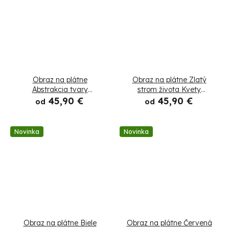
Obraz na plátne
Obraz na plátne Zlatý
Abstrakcia tvary
strom života Kvety
geometria béžová
Abstrakcia
45,90 €
45,90 €
od
od
Novinka
Novinka
Obraz na plátne Biele
Obraz na plátne Červená