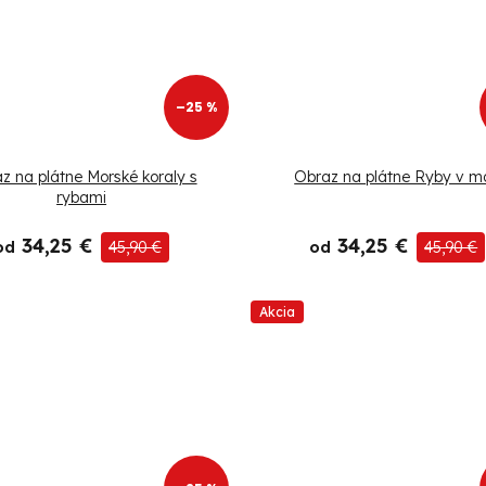
–25 %
z na plátne Morské koraly s
Obraz na plátne Ryby v mo
rybami
34,25 €
34,25 €
od
45,90 €
od
45,90 €
Akcia