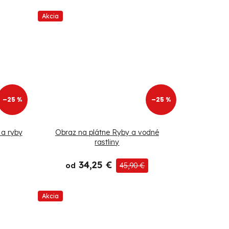
Akcia
–25 %
–25 %
 a ryby
Obraz na plátne Ryby a vodné
rastliny
34,25 €
od
45,90 €
Akcia