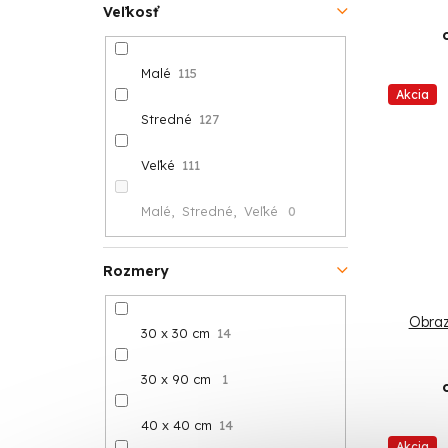
Veľkosť
Malé
115
Akcia
Stredné
127
Veľké
111
Malé, Stredné, Veľké
0
Rozmery
Obraz
30 x 30 cm
14
30 x 90 cm
1
40 x 40 cm
14
Akcia