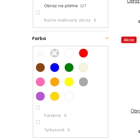
Obraz
Obraz na plátne
127
Ručne maľovaný obraz
0
Farba
Akcia
Obra
Farebné
0
Tyrkysová
0