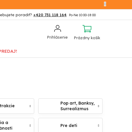
+420 731 118 164
NÁKUPNÝ
Prihlásenie
Prázdny košík
KOŠÍK
PREDAJ!
Pop art, Banksy,
trakcie
Surrealizmus
ia a
Pre deti
bnosti