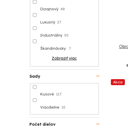
Dizajnový
48
Luxusný
27
Industriálny
50
Obra
Škandinávsky
7
Zobraziť viac
Sady
Akcia
Kusové
117
Viacdielne
10
Počet dielov