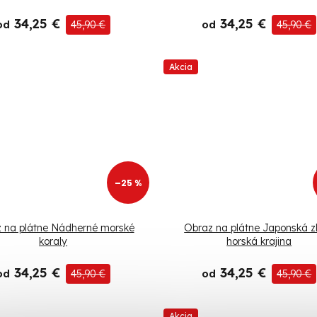
34,25 €
34,25 €
od
45,90 €
od
45,90 €
Akcia
–25 %
 na plátne Nádherné morské
Obraz na plátne Japonská z
koraly
horská krajina
34,25 €
34,25 €
od
45,90 €
od
45,90 €
Akcia