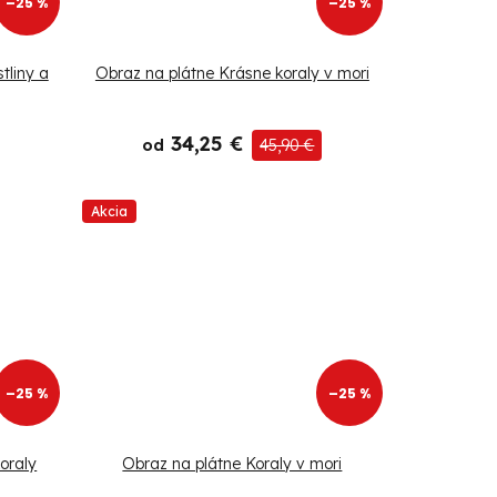
–25 %
–25 %
tliny a
Obraz na plátne Krásne koraly v mori
34,25 €
od
45,90 €
Akcia
–25 %
–25 %
oraly
Obraz na plátne Koraly v mori