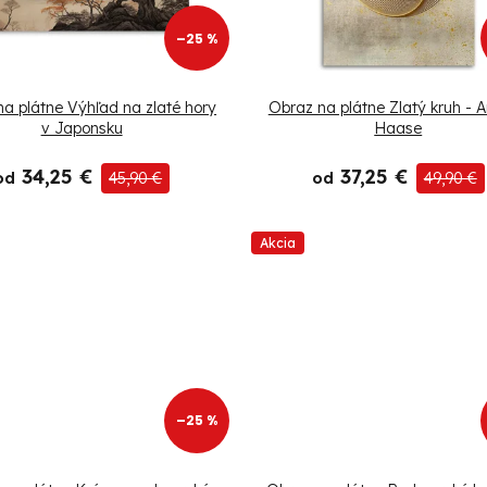
–25 %
a plátne Výhľad na zlaté hory
Obraz na plátne Zlatý kruh - 
v Japonsku
Haase
34,25 €
37,25 €
od
45,90 €
od
49,90 €
Akcia
–25 %