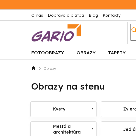
Prejsť
na
obsah
O nás
Doprava a platba
Blog
Kontakty
FOTOOBRAZY
OBRAZY
TAPETY
Obrazy
Domov
Obrazy na stenu
Kvety
Zvier
Mestá a
Jedlá
architektúra