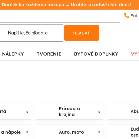
Darček ku každému nákupu → Urobte si radosť ešte dnes!
HĽADAŤ
NÁLEPKY
TVORENIE
BYTOVÉ DOPLNKY
VÝ
Príroda a
atá
Abs
krajina
Ľud
 a nápoje
Auto, moto
oso