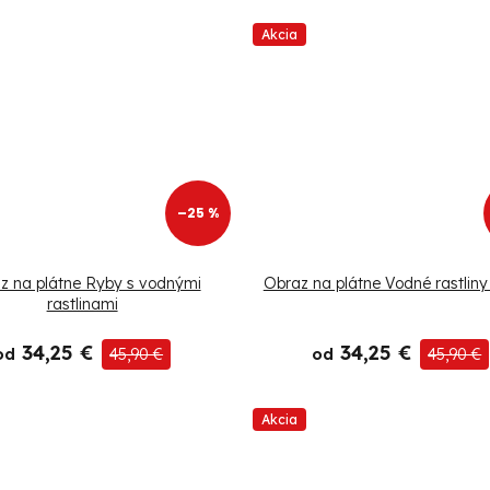
Akcia
–25 %
z na plátne Ryby s vodnými
Obraz na plátne Vodné rastliny
rastlinami
34,25 €
34,25 €
od
45,90 €
od
45,90 €
Akcia