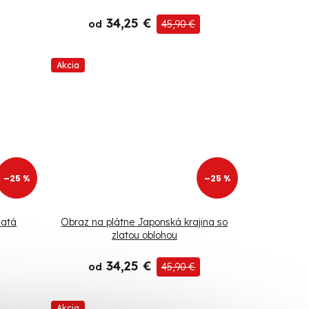
34,25 €
od
45,90 €
Akcia
–25 %
–25 %
latá
Obraz na plátne Japonská krajina so
zlatou oblohou
34,25 €
od
45,90 €
Akcia