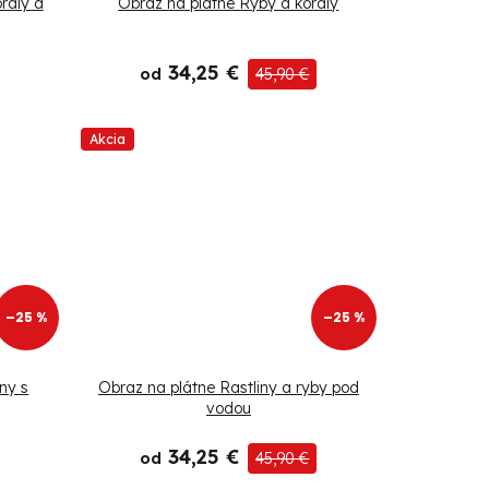
raly a
Obraz na plátne Ryby a koraly
34,25 €
od
45,90 €
Akcia
–25 %
–25 %
ny s
Obraz na plátne Rastliny a ryby pod
vodou
34,25 €
od
45,90 €