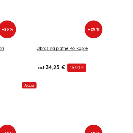
–25 %
–25 %
ri
Obraz na plátne Koi kapre
34,25 €
od
45,90 €
Akcia