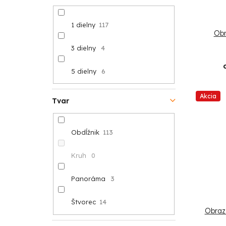
1 dielny
117
Obr
3 dielny
4
5 dielny
6
Akcia
Tvar
Obdĺžnik
113
Kruh
0
Panoráma
3
Štvorec
14
Obraz 