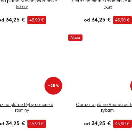
 na plátne Krásne podmorské
Obraz na plátne Podmorské ko
koraly
ryby
34,25 €
34,25 €
od
45,90 €
od
45,90 €
Akcia
–25 %
z na plátne Ryby a morské
Obraz na plátne Vodné rastli
rastliny
rybami
34,25 €
34,25 €
od
45,90 €
od
45,90 €