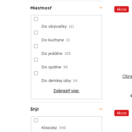
Miestnosť
Akcia
Do obývačky
111
Do kuchyne
11
Do jedálne
105
Do spálne
95
Obra
Do detskej izby
14
Zobraziť viac
Štýl
Akcia
Klasický
340