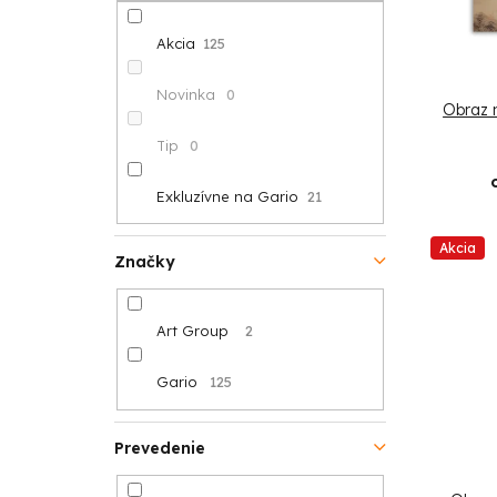
n
p
s
e
r
Akcia
125
p
l
o
Novinka
0
Obraz n
r
d
Tip
0
o
u
Exkluzívne na Gario
21
d
k
u
Akcia
t
Značky
k
o
Art Group
2
t
v
o
Gario
125
v
Prevedenie