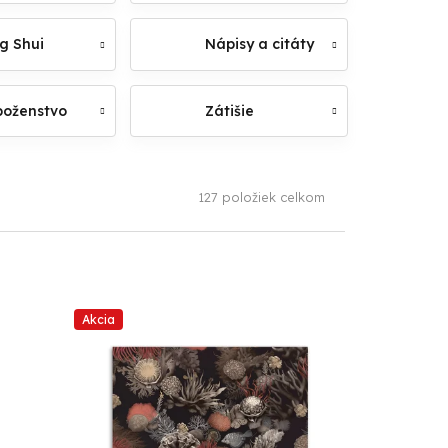
g Shui
Nápisy a citáty
oženstvo
Zátišie
127
položiek celkom
Akcia