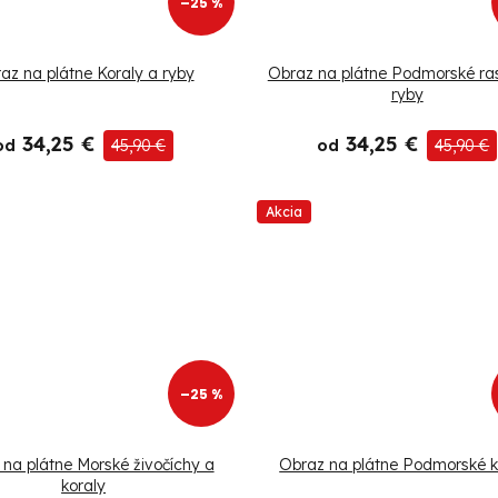
–25 %
az na plátne Koraly a ryby
Obraz na plátne Podmorské ras
ryby
34,25 €
34,25 €
od
45,90 €
od
45,90 €
Akcia
–25 %
na plátne Morské živočíchy a
Obraz na plátne Podmorské k
koraly