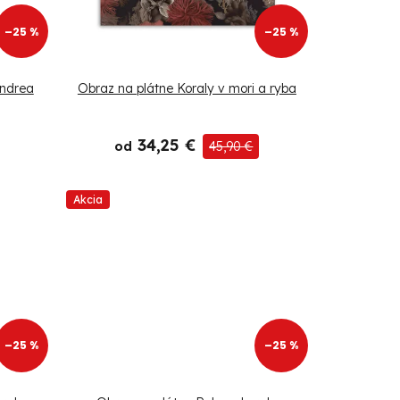
–25 %
–25 %
Andrea
Obraz na plátne Koraly v mori a ryba
34,25 €
od
45,90 €
Akcia
–25 %
–25 %