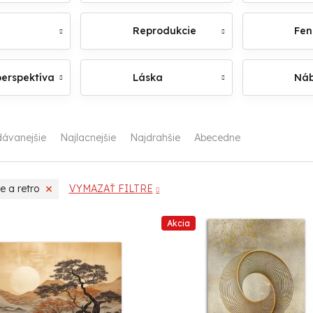
Reprodukcie
Fen
perspektíva
Láska
Náb
dávanejšie
Najlacnejšie
Najdrahšie
Abecedne
e a retro
VYMAZAŤ FILTRE
Akcia