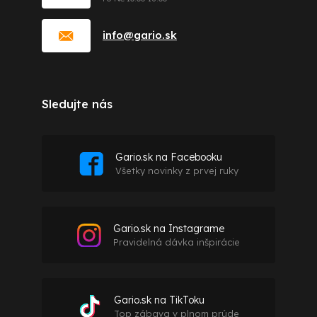
info
@
gario.sk
Sledujte nás
Gario.sk na Facebooku
Všetky novinky z prvej ruky
Gario.sk na Instagrame
Pravidelná dávka inšpirácie
Gario.sk na TikToku
Top zábava v plnom prúde