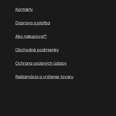
ä
Kontakty
t
Doprava a platba
i
e
Ako nakupovať?
Obchodné podmienky
Ochrana osobných údajov
Reklamácia a vrátenie tovaru
Užitočné informácie