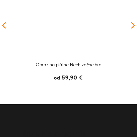
Obraz na plátne Nech začne hra
59,90 €
od
Z
á
p
Zákaznícky servis