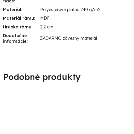
tlače
:
Materiál
:
Polyesterové plátno 240 g/m2
Materiál rámu
:
MDF
Hrúbka rámu
:
2,2 cm
Dodatočné
ZADARMO závesný materiál
informácie
: