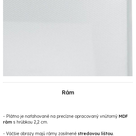
Rám
- Plátno je naťahované na precízne opracovaný vnútorný
MDF
rám
s hrúbkou 2,2 cm.
- Väčšie obrazy majú rámy zosilnené
stredovou lištou
.