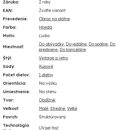
Záruka
:
2 roky
EAN
:
Zvoľte variant
Prevedenie
:
Obraz na plátne
Farba
:
Hnedá
Motív
:
Ľudia
Do obývačky
,
Do jedálne
,
Do spálne
,
Do
Miestnosť
:
predsiene
,
Do kancelárie
Štýl
:
Vintage a retro
Sady
:
Kusové
Počet dielov
:
1 dielny
Orientácia
:
Na výšku
Umiestnenie
:
Na stenu
Tvar
:
Obdĺžnik
Veľkosť
:
Malé
,
Stredné
,
Veľké
Povrch
:
Štruktúrovaný
Technológia
UVgel tlač