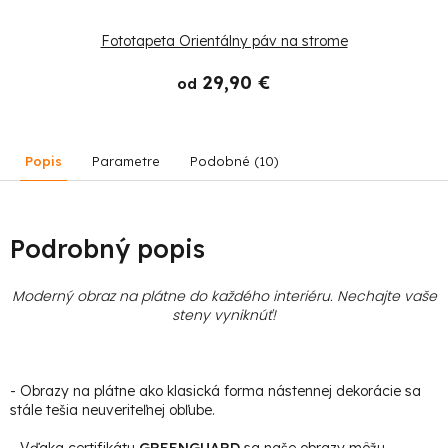
Fototapeta Orientálny páv na strome
29,90 €
od
Popis
Parametre
Podobné (10)
Podrobný popis
Moderný obraz na plátne do každého interiéru. Nechajte vaše
steny vyniknúť!
- Obrazy na plátne ako klasická forma nástennej dekorácie sa
stále tešia neuveriteľnej obľube.
- Vďaka certifikátu
GREENGUARD
sa naše obrazy môžu