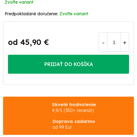
Zvoľte variant
Zvoľte variant
od
45,90 €
Jednotková
cena:
PRIDAŤ DO KOŠÍKA
Skvelé hodnotenie
4,9/5 (350+ recenzií)
Doprava zadarmo
od 99 Eur