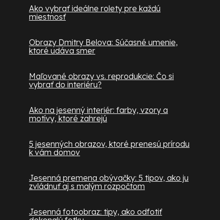
Ako vybrať ideálne rolety pre každú
miestnosť
Obrazy Dmitry Belova: Súčasné umenie,
ktoré udáva smer
Maľované obrazy vs. reprodukcie: Čo si
vybrať do interiéru?
Ako na jesenný interiér: farby, vzory a
motívy, ktoré zahrejú
5 jesenných obrazov, ktoré prenesú prírodu
k vám domov
Jesenná premena obývačky: 5 tipov, ako ju
zvládnuť aj s malým rozpočtom
Jesenná fotoobraz: tipy, ako odfotiť