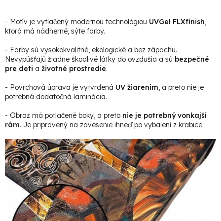
- Motív je vytlačený modernou technológiou
UVGel FLXfinish
,
ktorá má nádherné, sýte farby.
- Farby sú vysokokvalitné, ekologické a bez zápachu.
Nevypúšťajú žiadne škodlivé látky do ovzdušia a sú
bezpečné
pre deti
a
životné prostredie
.
- Povrchová úprava je vytvrdená
UV žiarením
, a preto nie je
potrebná dodatočná laminácia.
- Obraz má potlačené boky, a preto
nie je potrebný vonkajší
rám
. Je pripravený na zavesenie ihneď po vybalení z krabice.