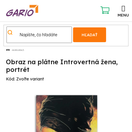
Prejsť
na
obsah
NÁKUPNÝ
KOŠÍK
HĽADAŤ
Obrazy
Obraz na plátne Introvertná žena,
portrét
Kód:
Zvoľte variant