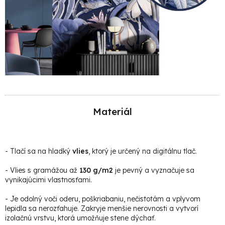
Materiál
-
Tlačí sa na hladký
vlies
, ktorý je určený na digitálnu tlač.
- Vlies s gramážou až
130 g/m2
je pevný a vyznačuje sa
vynikajúcimi vlastnosťami.
- Je odolný voči oderu, poškriabaniu, nečistotám a vplyvom
lepidla sa nerozťahuje. Zakryje menšie nerovnosti a vytvorí
izolačnú vrstvu, ktorá umožňuje stene dýchať.