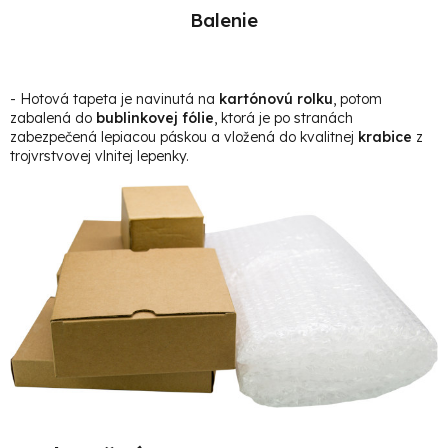
Balenie
- Hotová t
apeta je navinutá na
kartónovú rolku
, potom
zabalená do
bublinkovej fólie
, ktorá je po stranách
zabezpečená lepiacou páskou a vložená do kvalitnej
krabice
z
trojvrstvovej vlnitej lepenky.