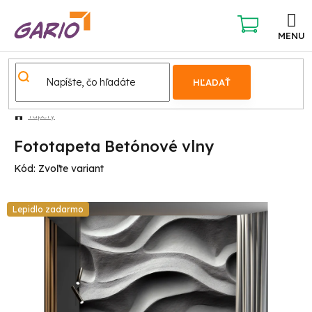
Prejsť
na
obsah
NÁKUPNÝ
KOŠÍK
HĽADAŤ
Tapety
Fototapeta Betónové vlny
Kód:
Zvoľte variant
Lepidlo zadarmo