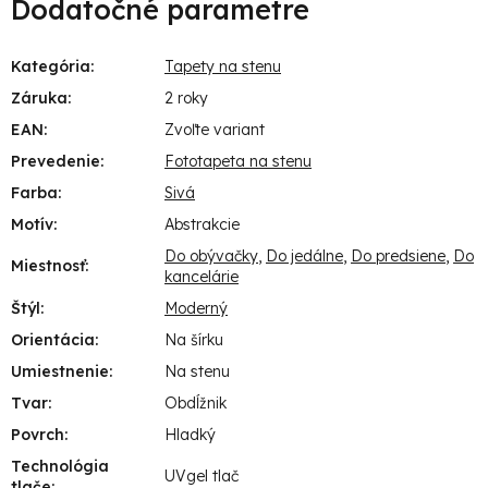
Dodatočné parametre
Kategória
:
Tapety na stenu
Záruka
:
2 roky
EAN
:
Zvoľte variant
Prevedenie
:
Fototapeta na stenu
Farba
:
Sivá
Motív
:
Abstrakcie
Do obývačky
,
Do jedálne
,
Do predsiene
,
Do
Miestnosť
:
kancelárie
Štýl
:
Moderný
Orientácia
:
Na šírku
Umiestnenie
:
Na stenu
Tvar
:
Obdĺžnik
Povrch
:
Hladký
Technológia
UVgel tlač
tlače
: