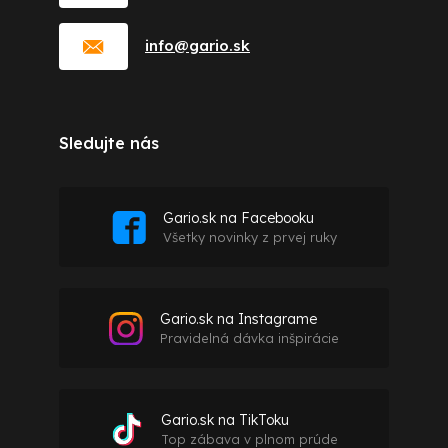
info
@
gario.sk
Sledujte nás
Gario.sk na Facebooku
Všetky novinky z prvej ruky
Gario.sk na Instagrame
Pravidelná dávka inšpirácie
Gario.sk na TikToku
Top zábava v plnom prúde