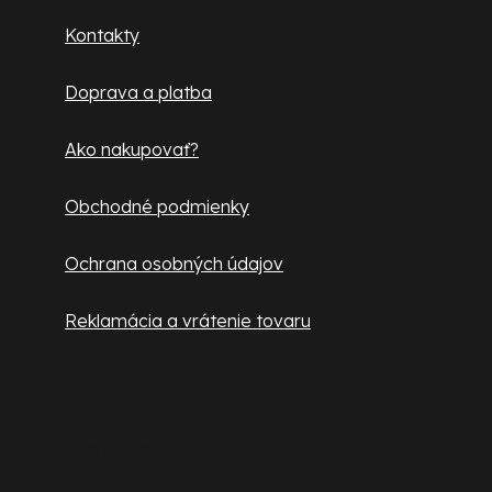
ä
Kontakty
t
Doprava a platba
i
e
Ako nakupovať?
Obchodné podmienky
Ochrana osobných údajov
Reklamácia a vrátenie tovaru
Užitočné informácie