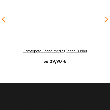
Fototapeta Socha meditujúceho Budhu
29,90 €
od
Z
á
p
Zákaznícky servis