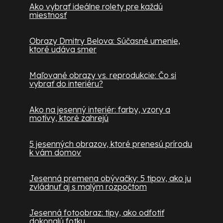
Ako vybrať ideálne rolety pre každú
miestnosť
Obrazy Dmitry Belova: Súčasné umenie,
ktoré udáva smer
Maľované obrazy vs. reprodukcie: Čo si
vybrať do interiéru?
Ako na jesenný interiér: farby, vzory a
motívy, ktoré zahrejú
5 jesenných obrazov, ktoré prenesú prírodu
k vám domov
Jesenná premena obývačky: 5 tipov, ako ju
zvládnuť aj s malým rozpočtom
Jesenná fotoobraz: tipy, ako odfotiť
dokonalú fotku