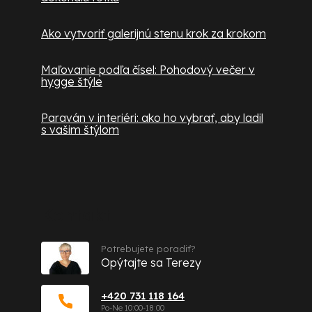
Ako vytvoriť galerijnú stenu krok za krokom
Maľovanie podľa čísel: Pohodový večer v
hygge štýle
Paraván v interiéri: ako ho vybrať, aby ladil
s vašim štýlom
Kontakt
Potrebujete poradiť?
Opýtajte sa Terezy
+420 731 118 164