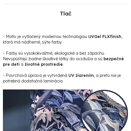
Tlač
- Motív je vytlačený modernou technológiou
UVGel FLXfinish
,
ktorá má nádherné, sýte farby.
- Farby sú vysokokvalitné, ekologické a bez zápachu.
Nevypúšťajú žiadne škodlivé látky do ovzdušia a sú
bezpečné
pre deti
a
životné prostredie
.
- Povrchová úprava je vytvrdená
UV žiarením
, a preto nie je
potrebná dodatočná laminácia.