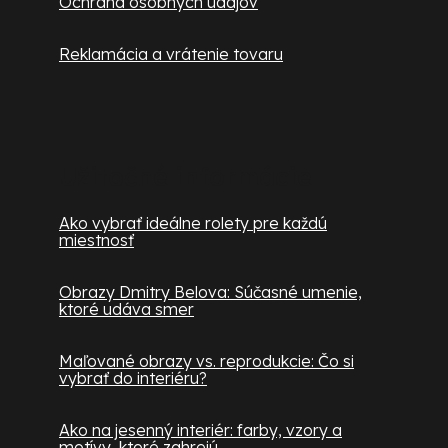
Ochrana osobných údajov
Reklamácia a vrátenie tovaru
Užitočné informácie
Ako vybrať ideálne rolety pre každú
miestnosť
Obrazy Dmitry Belova: Súčasné umenie,
ktoré udáva smer
Maľované obrazy vs. reprodukcie: Čo si
vybrať do interiéru?
Ako na jesenný interiér: farby, vzory a
motívy, ktoré zahrejú