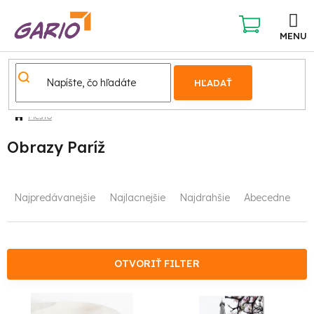
Prejsť
na
obsah
NÁKUPNÝ
KOŠÍK
HĽADAŤ
Mesto
Obrazy Paríž
R
Najpredávanejšie
Najlacnejšie
Najdrahšie
Abecedne
a
d
e
OTVORIŤ FILTER
n
V