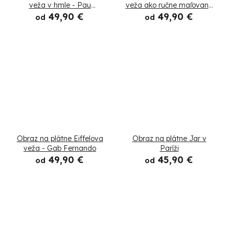
o
veža v hmle - Pau
veža ako ručne maľovaná
Fernandez
- Cornel Vlad
49,90 €
49,90 €
od
od
v
Obraz na plátne Eiffelova
Obraz na plátne Jar v
veža - Gab Fernando
Paríži
49,90 €
45,90 €
od
od