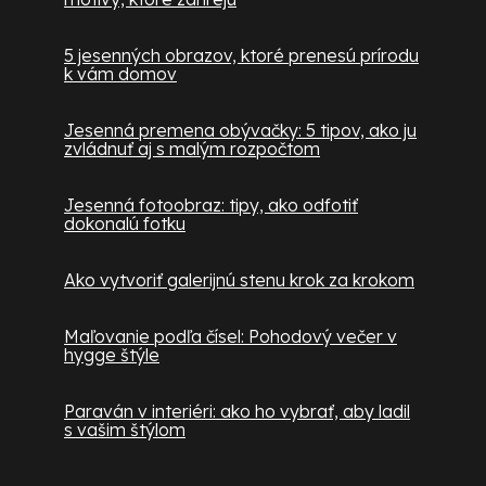
5 jesenných obrazov, ktoré prenesú prírodu
k vám domov
Jesenná premena obývačky: 5 tipov, ako ju
zvládnuť aj s malým rozpočtom
Jesenná fotoobraz: tipy, ako odfotiť
dokonalú fotku
Ako vytvoriť galerijnú stenu krok za krokom
Maľovanie podľa čísel: Pohodový večer v
hygge štýle
Paraván v interiéri: ako ho vybrať, aby ladil
s vašim štýlom