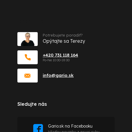
Kontakt
Potrebujete poradiť?
Opýtajte sa Terezy
+420 731 118 164
info
@
gario.sk
Sledujte nás
Gario.sk na Facebooku
Všetky novinky z prvej ruky