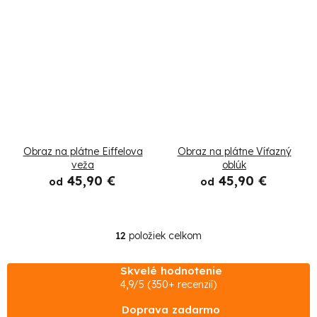
Obraz na plátne Eiffelova
Obraz na plátne Víťazný
veža
oblúk
45,90 €
45,90 €
od
od
12
položiek celkom
O
v
Skvelé hodnotenie
l
4,9/5 (350+ recenzií)
á
Doprava zadarmo