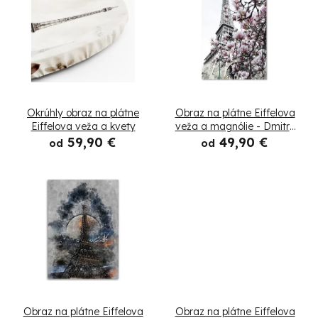
i
ý
e
p
p
i
r
s
Okrúhly obraz na plátne
Obraz na plátne Eiffelova
o
p
Eiffelova veža a kvety
veža a magnólie - Dmitry
Belov
59,90 €
49,90 €
d
od
od
r
u
o
k
d
t
u
o
k
v
t
Obraz na plátne Eiffelova
Obraz na plátne Eiffelova