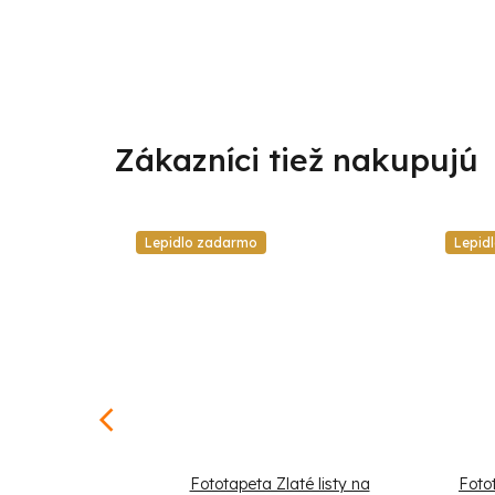
Lepidlo zadarmo
Lepid
e so zlatými
Fototapeta Zlaté listy na
Foto