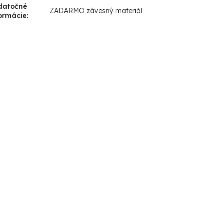
datočné
ZADARMO závesný materiál
ormácie
: