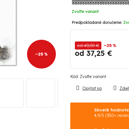
Zvoľte variant
Zv
od 49,90 €
–25 %
od
37,25 €
–25 %
Jednotková
cena:
Kód:
Zvoľte variant
Opýtať sa
Zdieľ
Skvelé hodnote
4,9/5 (350+ recenz