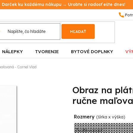
Darček ku každému nákupu → Urobte si radosť ešte dnes!
HĽADAŤ
NÁLEPKY
TVORENIE
BYTOVÉ DOPLNKY
VÝ
maľovaná - Cornel Vlad
Obraz na plát
ručne maľova
Rozmery
(šírka x výška)