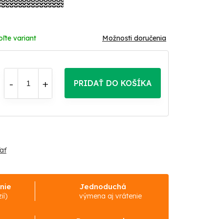
oľte variant
Možnosti doručenia
PRIDAŤ DO KOŠÍKA
ať
nie
Jednoduchá
ií)
výmena aj vrátenie