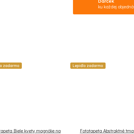
Darček
ku každej objedn
lo zadarmo
Lepidlo zadarmo
tapeta Biele kvety magnólie na
Fototapeta Abstraktné tm