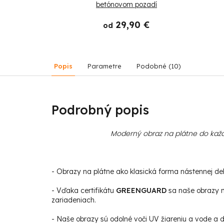
betónovom pozadí
 €
29,90 €
od
Popis
Parametre
Podobné (10)
Podrobný popis
Moderný obraz na plátne do každ
- Obrazy na plátne ako klasická forma nástennej deko
- Vďaka certifikátu
GREENGUARD
sa naše obrazy m
zariadeniach.
- Naše obrazy sú odolné voči UV žiareniu a vode a da