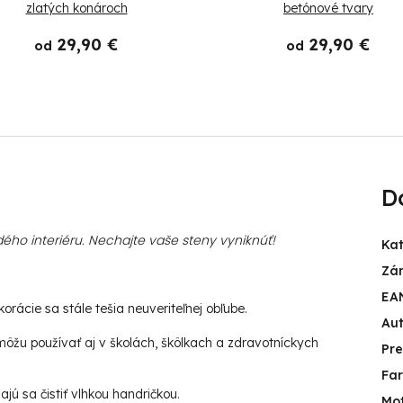
zlatých konároch
betónové tvary
29,90 €
29,90 €
od
od
D
ého interiéru. Nechajte vaše steny vyniknúť!
Ka
Zá
EA
rácie sa stále tešia neuveriteľnej obľube.
Aut
ôžu používať aj v školách, škôlkach a zdravotníckych
Pr
Fa
jú sa čistiť vlhkou handričkou.
Mot