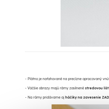
- Plátno je naťahované na precízne opracovaný vn
- Väčšie obrazy majú rámy zosilnené
stredovou liš
- Na rámy pridávame aj
háčiky na zavesenie Z