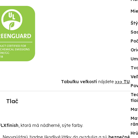
Mie
Štý
Sa
Poč
Ori
Um
Tv
Veľ
Tabuľku veľkostí
nájdete
>>> TU
.
Po
Te
Tlač
tla
Mat
Mat
rá
LXfinish
, ktorá má nádherné, sýte farby.
Hr
u. Nevypúšťajú žiadne škodlivé látky do ovzdušia a sú
bezpečné