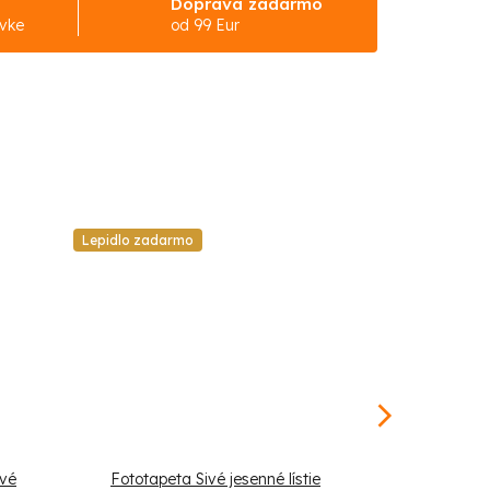
Doprava zadarmo
ávke
od 99 Eur
Lepidlo zadarmo
Lepidlo zadar
avé
Fototapeta Sivé jesenné lístie
Fototapeta 