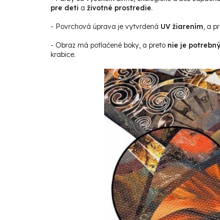
pre deti
a
životné prostredie
.
- Povrchová úprava je vytvrdená
UV žiarením
, a p
- Obraz má potlačené boky, a preto
nie je potrebn
krabice.