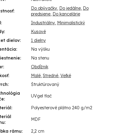
Do obývačky
,
Do jedálne
,
Do
stnosť
:
predsiene
,
Do kancelárie
l
:
Industriálny
,
Minimalistický
dy
:
Kusové
et dielov
:
1 dielny
entácia
:
Na výšku
iestnenie
:
Na stenu
ar
:
Obdĺžnik
kosť
:
Malé
,
Stredné
,
Veľké
vrch
:
Štruktúrovaný
chnológia
UVgel tlač
če
:
eriál
:
Polyesterové plátno 240 g/m2
eriál
MDF
mu
:
úbka rámu
:
2,2 cm