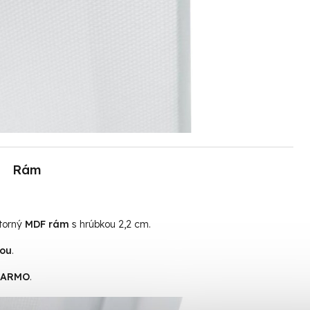
Rám
útorný
MDF rám
s hrúbkou 2,2 cm.
tou
.
ADARMO
.