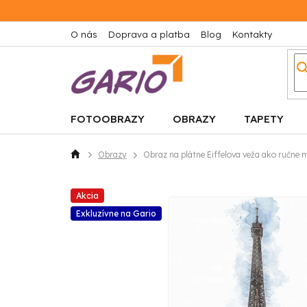
Prejsť
na
obsah
O nás
Doprava a platba
Blog
Kontakty
FOTOOBRAZY
OBRAZY
TAPETY
Obrazy
Obraz na plátne Eiffelova veža ako ručne 
Domov
Akcia
Exkluzívne na Gario