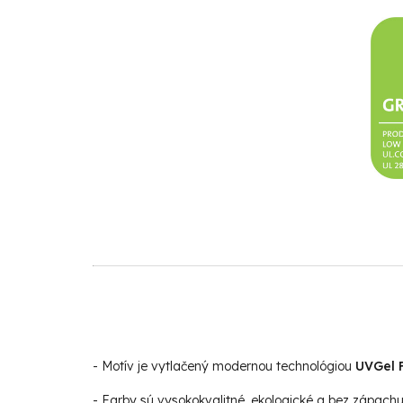
- Motív je vytlačený modernou technológiou
UVGel F
- Farby sú vysokokvalitné, ekologické a bez zápach