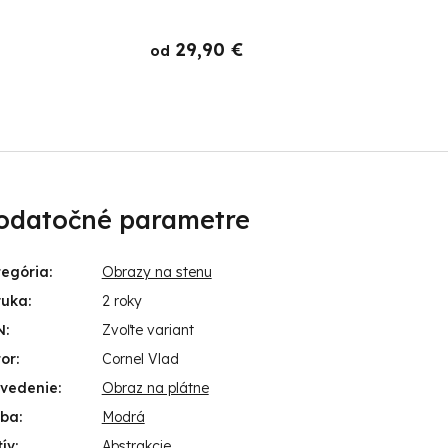
29,90 €
od
o
odatočné parametre
tegória
:
Obrazy na stenu
ruka
:
2 roky
N
:
Zvoľte variant
or
:
Cornel Vlad
evedenie
:
Obraz na plátne
rba
:
Modrá
ív
:
Abstrakcie