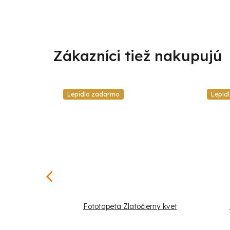
Lepidlo zadarmo
Lepid
á biela ruža
Fototapeta Zlatočierny kvet