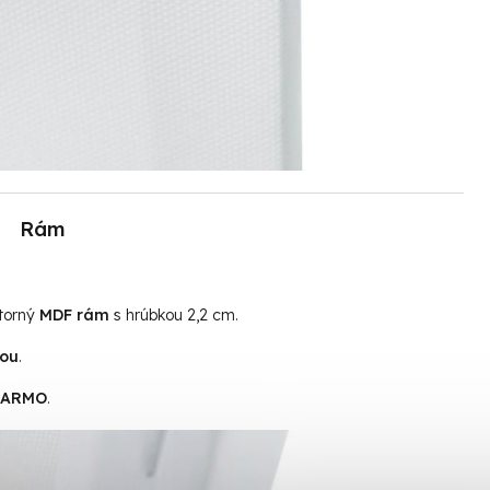
Rám
útorný
MDF rám
s hrúbkou 2,2 cm.
tou
.
ADARMO
.