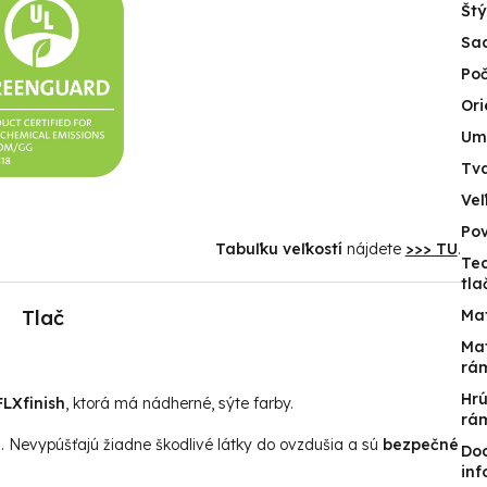
Štý
Sa
Poč
Ori
Um
Tv
Veľ
Po
Tabuľku veľkostí
nájdete
>>> TU
.
Te
tla
Tlač
Mat
Mat
rá
Hr
LXfinish
, ktorá má nádherné, sýte farby.
rá
u. Nevypúšťajú žiadne škodlivé látky do ovzdušia a sú
bezpečné
Do
inf