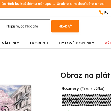
Darček ku každému nákupu → Urobte si radosť ešte dnes!
HĽADAŤ
NÁLEPKY
TVORENIE
BYTOVÉ DOPLNKY
VÝ
Obraz na plát
Rozmery
(šírka x výška)