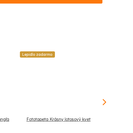
Lepidlo zadarmo
Lepidlo zadar
ungľa
Fototapeta Krásny lotosový kvet
Fototapeta V