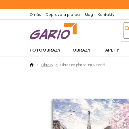
Prejsť
na
obsah
O nás
Doprava a platba
Blog
Kontakty
FOTOOBRAZY
OBRAZY
TAPETY
Obrazy
Obraz na plátne Jar v Paríži
Domov