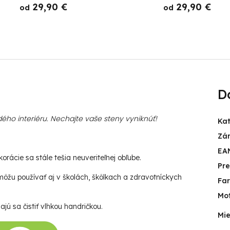
29,90 €
29,90 €
od
od
D
ého interiéru. Nechajte vaše steny vyniknúť!
Ka
Zá
EA
rácie sa stále tešia neuveriteľnej obľube.
Pr
ôžu používať aj v školách, škôlkach a zdravotníckych
Fa
Mot
jú sa čistiť vlhkou handričkou.
Mie