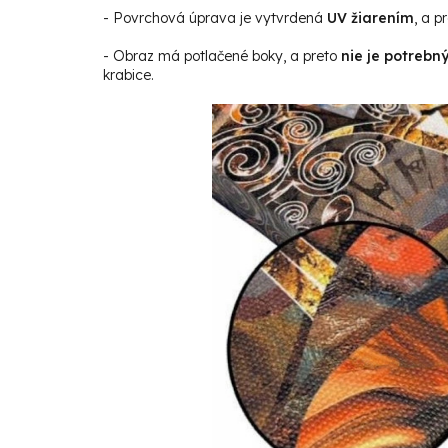
- Povrchová úprava je vytvrdená
UV žiarením
, a p
- Obraz má potlačené boky, a preto
nie je potrebn
krabice.