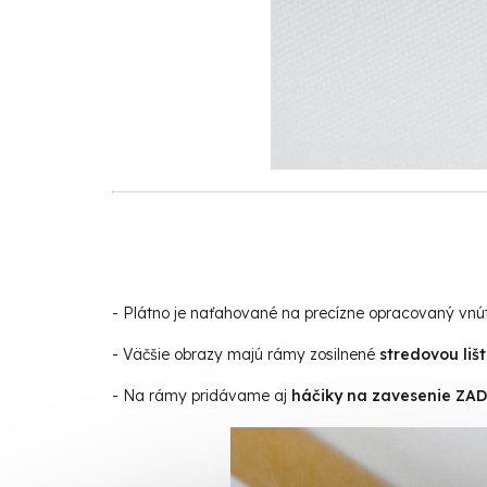
- Plátno je naťahované na precízne opracovaný vn
- Väčšie obrazy majú rámy zosilnené
stredovou liš
- Na rámy pridávame aj
háčiky na zavesenie Z