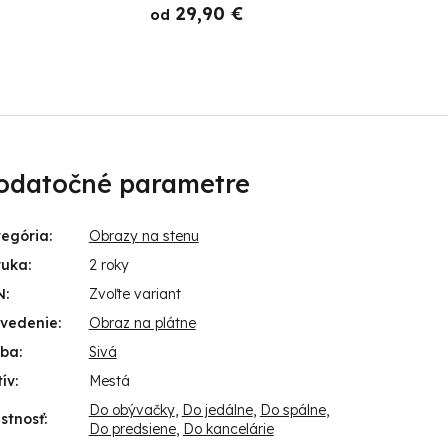
29,90 €
od
o
odatočné parametre
tegória
:
Obrazy na stenu
ruka
:
2 roky
N
:
Zvoľte variant
evedenie
:
Obraz na plátne
rba
:
Sivá
ív
:
Mestá
Do obývačky
,
Do jedálne
,
Do spálne
,
stnosť
:
Do predsiene
,
Do kancelárie