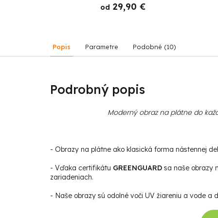
 €
29,90 €
od
Popis
Parametre
Podobné (10)
Podrobný popis
Moderný obraz na plátne do každ
- Obrazy na plátne ako klasická forma nástennej deko
- Vďaka certifikátu
GREENGUARD
sa naše obrazy m
zariadeniach.
- Naše obrazy sú odolné voči UV žiareniu a vode a da