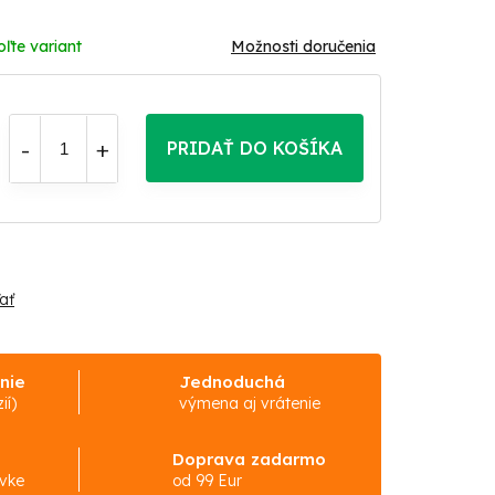
oľte variant
Možnosti doručenia
PRIDAŤ DO KOŠÍKA
ať
nie
Jednoduchá
ií)
výmena aj vrátenie
Doprava zadarmo
ávke
od 99 Eur