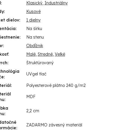
l
:
Klasický
,
Industriálny
dy
:
Kusové
et dielov
:
1 dielny
entácia
:
Na šírku
iestnenie
:
Na stenu
ar
:
Obdĺžnik
kosť
:
Malé
,
Stredné
,
Veľké
vrch
:
Štruktúrovaný
chnológia
UVgel tlač
če
:
eriál
:
Polyesterové plátno 240 g/m2
eriál
MDF
mu
:
úbka
2,2 cm
mu
:
datočné
ZADARMO závesný materiál
ormácie
: