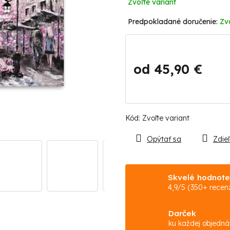
Zvoľte variant
Zv
od
45,90 €
Jednotková
cena:
Kód:
Zvoľte variant
Opýtať sa
Zdieľ
Skvelé hodnote
4,9/5 (350+ recenz
Darček
ku každej objedn