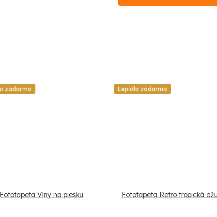
lo zadarmo
Lepidlo zadarmo
Fototapeta Vlny na piesku
Fototapeta Retro tropická dž