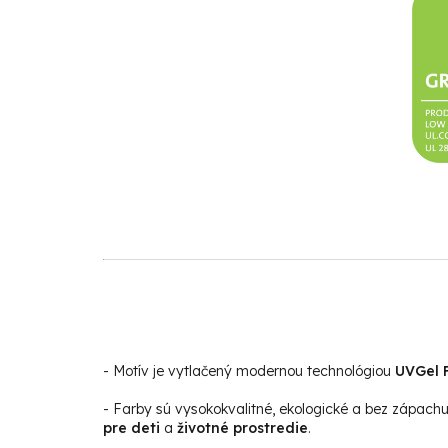
- Motív je vytlačený modernou technológiou
UVGel F
- Farby sú vysokokvalitné, ekologické a bez zápach
pre deti
a
životné prostredie
.