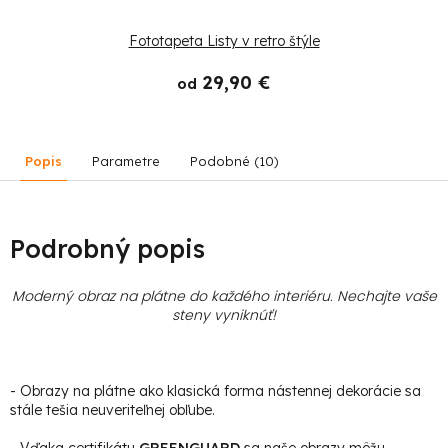
Fototapeta Listy v retro štýle
29,90 €
od
Popis
Parametre
Podobné (10)
Podrobný popis
Moderný obraz na plátne do každého interiéru. Nechajte vaše
steny vyniknúť!
- Obrazy na plátne ako klasická forma nástennej dekorácie sa
stále tešia neuveriteľnej obľube.
- Vďaka certifikátu
GREENGUARD
sa naše obrazy môžu