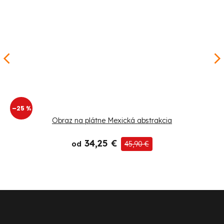
–25 %
Obraz na plátne Mexická abstrakcia
34,25 €
od
45,90 €
Z
á