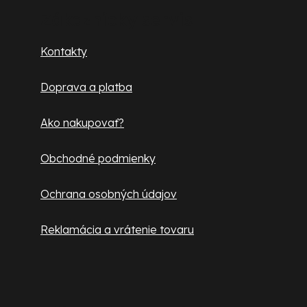
p
Zákaznícky servis
ä
Kontakty
t
Doprava a platba
i
e
Ako nakupovať?
Obchodné podmienky
Ochrana osobných údajov
Reklamácia a vrátenie tovaru