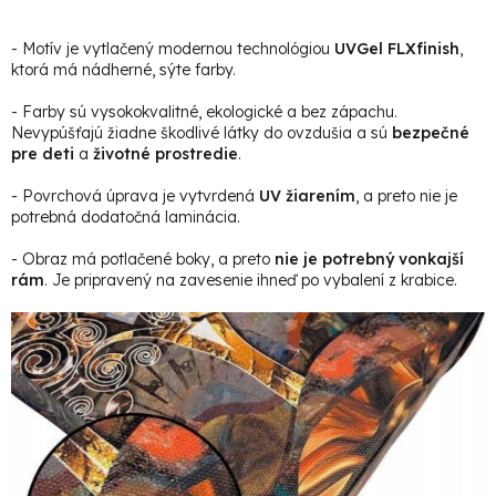
- Motív je vytlačený modernou technológiou
UVGel FLXfinish
,
ktorá má nádherné, sýte farby.
- Farby sú vysokokvalitné, ekologické a bez zápachu.
Nevypúšťajú žiadne škodlivé látky do ovzdušia a sú
bezpečné
pre deti
a
životné prostredie
.
- Povrchová úprava je vytvrdená
UV žiarením
, a preto nie je
potrebná dodatočná laminácia.
- Obraz má potlačené boky, a preto
nie je potrebný vonkajší
rám
. Je pripravený na zavesenie ihneď po vybalení z krabice.