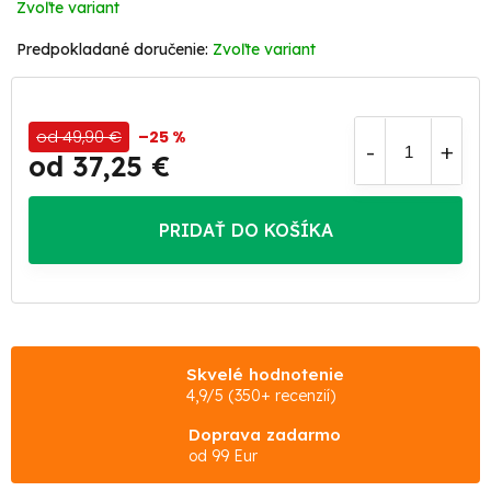
Zvoľte variant
Zvoľte variant
od 49,90 €
–25 %
od
37,25 €
Jednotková
cena:
PRIDAŤ DO KOŠÍKA
Skvelé hodnotenie
4,9/5 (350+ recenzií)
Doprava zadarmo
od 99 Eur