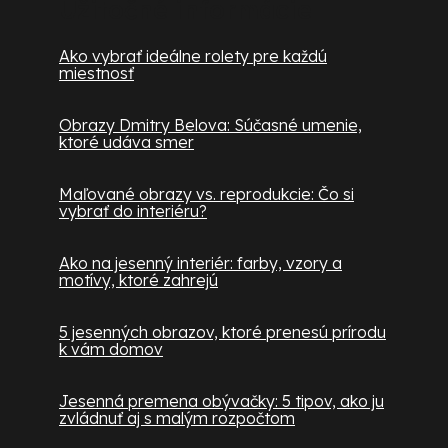
Užitočné informácie
Ako vybrať ideálne rolety pre každú
miestnosť
Obrazy Dmitry Belova: Súčasné umenie,
ktoré udáva smer
Maľované obrazy vs. reprodukcie: Čo si
vybrať do interiéru?
Ako na jesenný interiér: farby, vzory a
motívy, ktoré zahrejú
5 jesenných obrazov, ktoré prenesú prírodu
k vám domov
Jesenná premena obývačky: 5 tipov, ako ju
zvládnuť aj s malým rozpočtom