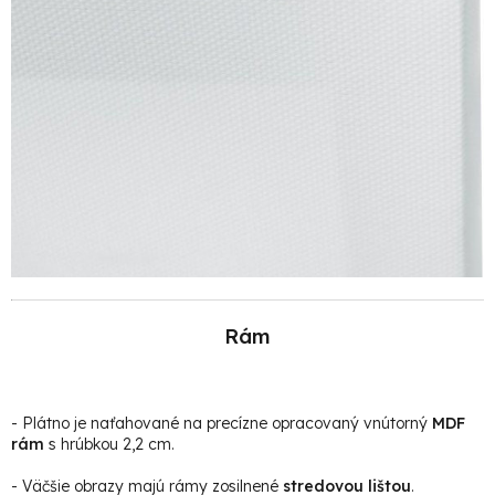
Rám
- Plátno je naťahované na precízne opracovaný vnútorný
MDF
rám
s hrúbkou 2,2 cm.
- Väčšie obrazy majú rámy zosilnené
stredovou lištou
.