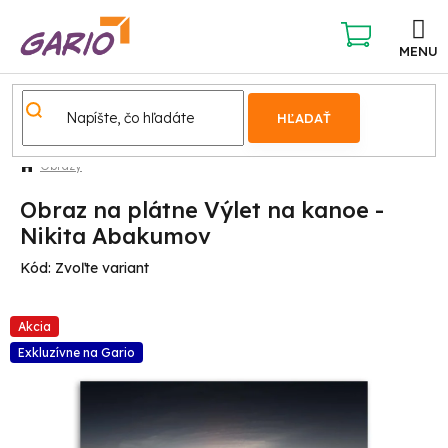
Prejsť
na
obsah
NÁKUPNÝ
KOŠÍK
HĽADAŤ
Obrazy
Obraz na plátne Výlet na kanoe -
Nikita Abakumov
Kód:
Zvoľte variant
Akcia
Exkluzívne na Gario