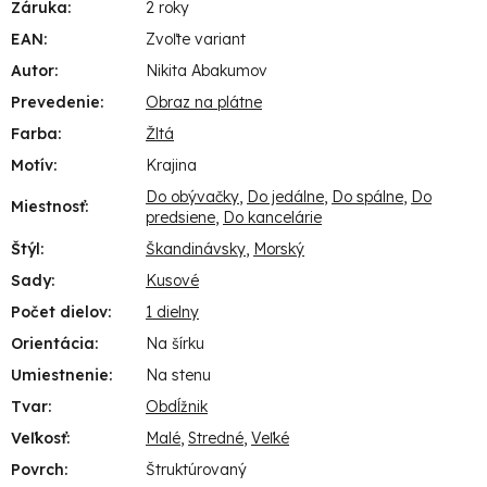
Záruka
:
2 roky
EAN
:
Zvoľte variant
Autor
:
Nikita Abakumov
Prevedenie
:
Obraz na plátne
Farba
:
Žltá
Motív
:
Krajina
Do obývačky
,
Do jedálne
,
Do spálne
,
Do
Miestnosť
:
predsiene
,
Do kancelárie
Štýl
:
Škandinávsky
,
Morský
Sady
:
Kusové
Počet dielov
:
1 dielny
Orientácia
:
Na šírku
Umiestnenie
:
Na stenu
Tvar
:
Obdĺžnik
Veľkosť
:
Malé
,
Stredné
,
Veľké
Povrch
:
Štruktúrovaný