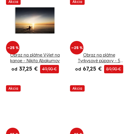
Akcia
Akcia
d
u
k
t
–25 %
–25 %
o
Obraz na plátne Výlet na
Obraz na plátne
kanoe - Nikita Abakumov
Tyrkysové púpavy - 5
dielny
v
37,25 €
67,25 €
od
49,90 €
od
89,90 €
Akcia
Akcia