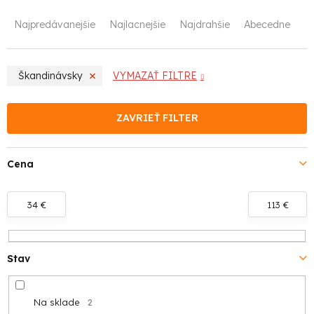
R
Najpredávanejšie
Najlacnejšie
Najdrahšie
Abecedne
a
d
Škandinávsky
VYMAZAŤ FILTRE
e
n
ZAVRIEŤ FILTER
i
Cena
e
p
34
€
113
€
r
o
Stav
d
Na sklade
2