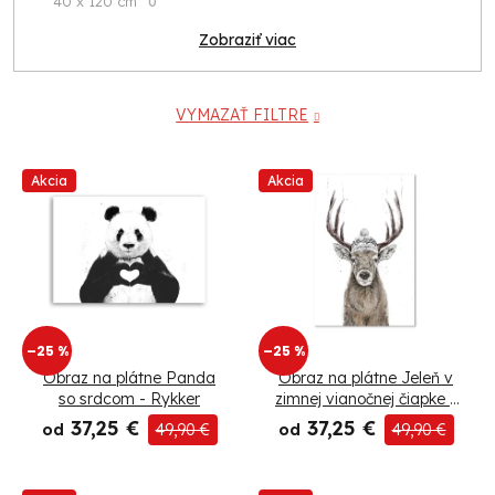
40 x 120 cm
0
Zobraziť viac
VYMAZAŤ FILTRE
V
Akcia
Akcia
ý
p
i
–25 %
–25 %
s
Obraz na plátne Panda
Obraz na plátne Jeleň v
p
so srdcom - Rykker
zimnej vianočnej čiapke -
Rykker
37,25 €
37,25 €
od
49,90 €
od
49,90 €
r
o