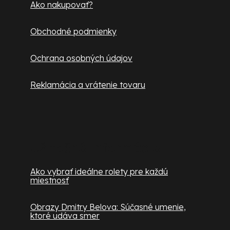
e
Ako nakupovať?
i
s
Obchodné podmienky
u
Ochrana osobných údajov
Reklamácia a vrátenie tovaru
Užitočné informácie
Ako vybrať ideálne rolety pre každú
miestnosť
Obrazy Dmitry Belova: Súčasné umenie,
ktoré udáva smer