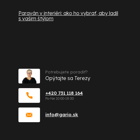
Paraván v interiéri: ako ho vybrať, aby ladil
s vašim štýlom
Kontakt
Potrebujete poradiť?
Opýtajte sa Terezy
+420 731 118 164
info
@
gario.sk