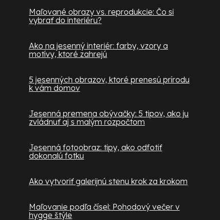
Maľované obrazy vs. reprodukcie: Čo si
vybrať do interiéru?
Ako na jesenný interiér: farby, vzory a
motívy, ktoré zahrejú
5 jesenných obrazov, ktoré prenesú prírodu
k vám domov
Jesenná premena obývačky: 5 tipov, ako ju
zvládnuť aj s malým rozpočtom
Jesenná fotoobraz: tipy, ako odfotiť
dokonalú fotku
Ako vytvoriť galerijnú stenu krok za krokom
Maľovanie podľa čísel: Pohodový večer v
hygge štýle