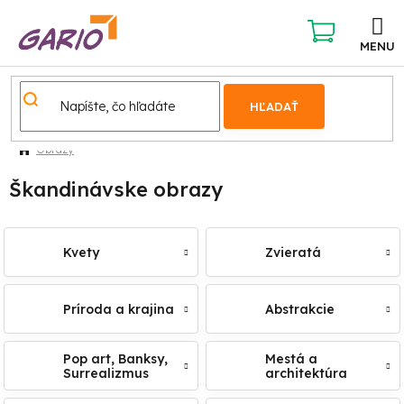
Prejsť
na
obsah
NÁKUPNÝ
KOŠÍK
HĽADAŤ
Obrazy
Škandinávske obrazy
Kvety
Zvieratá
Príroda a krajina
Abstrakcie
Pop art, Banksy,
Mestá a
Surrealizmus
architektúra