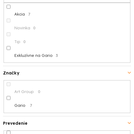
u
k
Akcia
7
t
Novinka
0
o
Tip
0
v
Exkluzívne na Gario
3
Značky
Art Group
0
Gario
7
Prevedenie