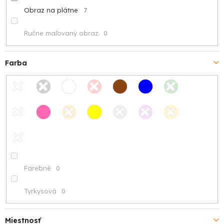
Obraz na plátne
7
Ručne maľovaný obraz
0
Farba
Farebné
0
Tyrkysová
0
Miestnosť