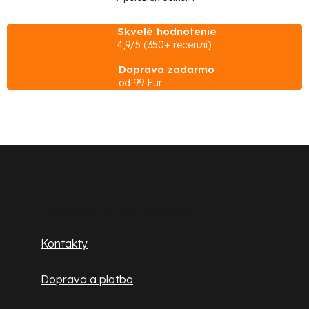
O
v
Skvelé hodnotenie
l
4,9/5 (350+ recenzií)
á
Doprava zadarmo
d
od 99 Eur
a
c
i
e
Z
p
á
r
p
v
Zákaznícky servis
k
ä
Kontakty
y
t
v
Doprava a platba
ý
i
p