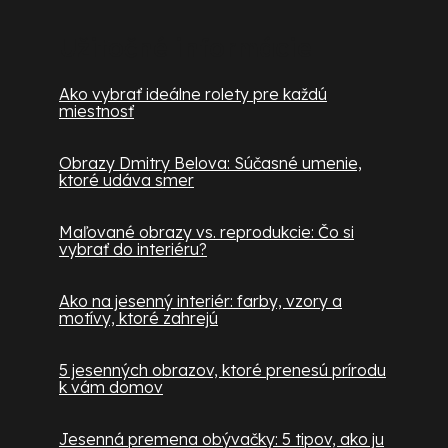
Užitočné informácie
Ako vybrať ideálne rolety pre každú
miestnosť
Obrazy Dmitry Belova: Súčasné umenie,
ktoré udáva smer
Maľované obrazy vs. reprodukcie: Čo si
vybrať do interiéru?
Ako na jesenný interiér: farby, vzory a
motívy, ktoré zahrejú
5 jesenných obrazov, ktoré prenesú prírodu
k vám domov
Jesenná premena obývačky: 5 tipov, ako ju