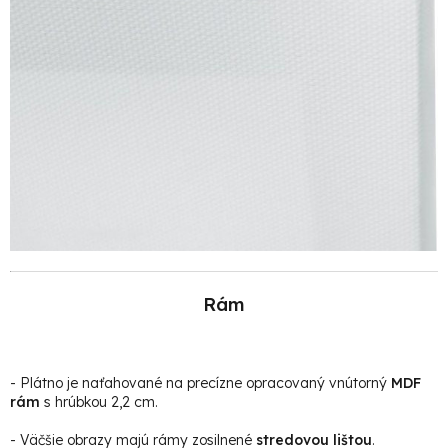
Rám
- Plátno je naťahované na precízne opracovaný vnútorný
MDF
rám
s hrúbkou 2,2 cm.
- Väčšie obrazy majú rámy zosilnené
stredovou lištou
.