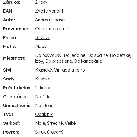
Záruka
:
2 roky
EAN
:
Zvoľte variant
Autor
:
Andrea Haase
Prevedenie
:
Obraz na plátne
Farba
:
Ružová
Motív
:
Mapy
Do obývačky
,
Do jedálne
,
Do spálne
,
Do detskej
Miestnosť
:
izby
,
Do predsiene
,
Do kancelárie
Štýl
:
Klasický
,
Vintage a retro
Sady
:
Kusové
Počet dielov
:
1 dielny
Orientácia
:
Na šírku
Umiestnenie
:
Na stenu
Tvar
:
Obdĺžnik
Veľkosť
:
Malé
,
Stredné
,
Veľké
Povrch
:
Štruktúrovaný