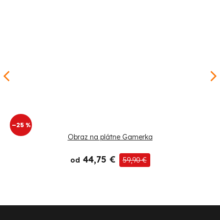
–25 %
Obraz na plátne Gamerka
44,75 €
od
59,90 €
Z