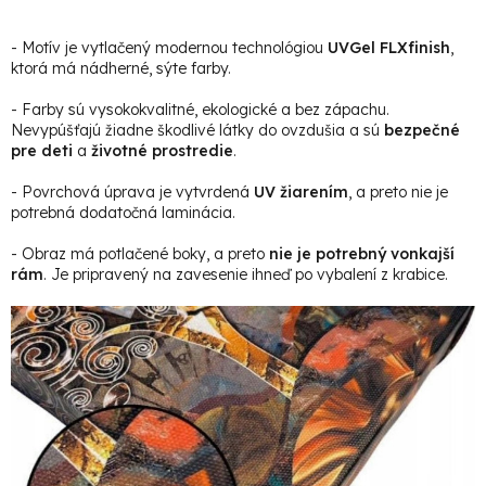
- Motív je vytlačený modernou technológiou
UVGel FLXfinish
,
ktorá má nádherné, sýte farby.
- Farby sú vysokokvalitné, ekologické a bez zápachu.
Nevypúšťajú žiadne škodlivé látky do ovzdušia a sú
bezpečné
pre deti
a
životné prostredie
.
- Povrchová úprava je vytvrdená
UV žiarením
, a preto nie je
potrebná dodatočná laminácia.
- Obraz má potlačené boky, a preto
nie je potrebný vonkajší
rám
. Je pripravený na zavesenie ihneď po vybalení z krabice.