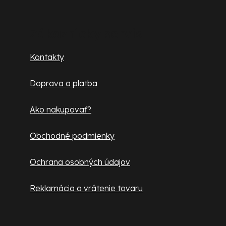
á
p
Zákaznícky servis
ä
Kontakty
t
Doprava a platba
i
e
Ako nakupovať?
Obchodné podmienky
Ochrana osobných údajov
Reklamácia a vrátenie tovaru