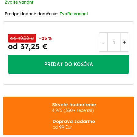
Zvoľte variant
Zvoľte variant
od 49,90 €
–25 %
od
37,25 €
Jednotková
cena:
PRIDAŤ DO KOŠÍKA
Skvelé hodnotenie
4,9/5 (350+ recenzií)
Doprava zadarmo
od 99 Eur