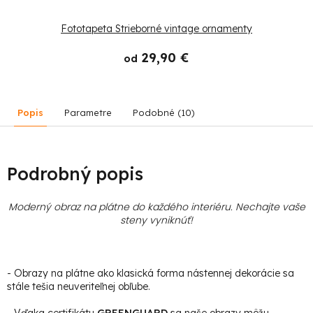
Fototapeta Strieborné vintage ornamenty
29,90 €
od
Popis
Parametre
Podobné (10)
Podrobný popis
Moderný obraz na plátne do každého interiéru. Nechajte vaše
steny vyniknúť!
- Obrazy na plátne ako klasická forma nástennej dekorácie sa
stále tešia neuveriteľnej obľube.
- Vďaka certifikátu
GREENGUARD
sa naše obrazy môžu