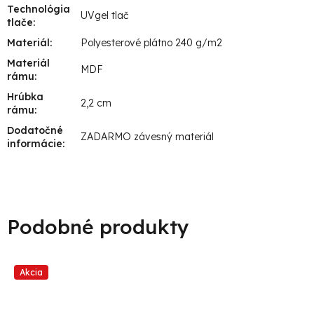
Technológia
UVgel tlač
tlače
:
Materiál
:
Polyesterové plátno 240 g/m2
Materiál
MDF
rámu
:
Hrúbka
2,2 cm
rámu
:
Dodatočné
ZADARMO závesný materiál
informácie
:
Akcia