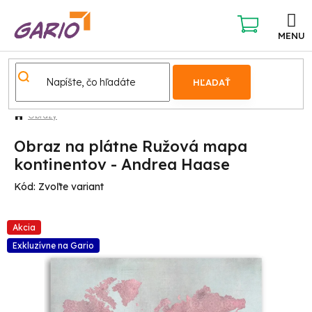
Prejsť
na
obsah
NÁKUPNÝ
KOŠÍK
HĽADAŤ
Obrazy
Obraz na plátne Ružová mapa
kontinentov - Andrea Haase
Kód:
Zvoľte variant
Akcia
Exkluzívne na Gario