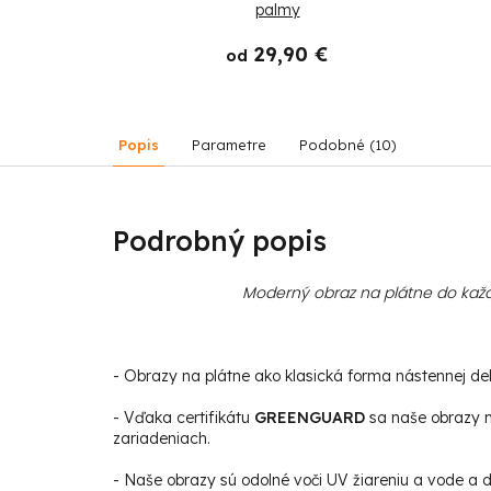
palmy
 €
29,90 €
od
Popis
Parametre
Podobné (10)
Podrobný popis
Moderný obraz na plátne do každ
- Obrazy na plátne ako klasická forma nástennej deko
- Vďaka certifikátu
GREENGUARD
sa naše obrazy m
zariadeniach.
- Naše obrazy sú odolné voči UV žiareniu a vode a da