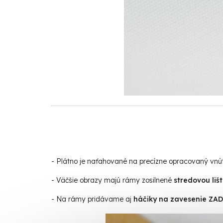
- Plátno je naťahované na precízne opracovaný vn
- Väčšie obrazy majú rámy zosilnené
stredovou liš
- Na rámy pridávame aj
háčiky na zavesenie Z