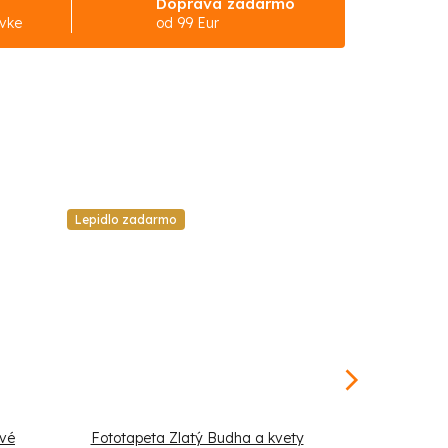
Doprava zadarmo
ávke
od 99 Eur
Lepidlo zadarmo
Lepidlo zadar
avé
Fototapeta Zlatý Budha a kvety
Fototapeta 