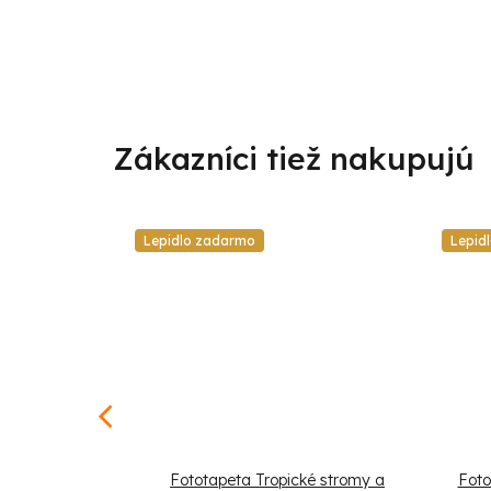
Lepidlo zadarmo
Lepid
álny páv na
Fototapeta Tropické stromy a
Foto