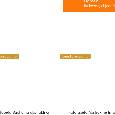
Darček
ku každej objedn
lo zadarmo
Lepidlo zadarmo
tapeta Budha na abstraktnom
Fototapeta Abstraktné tm