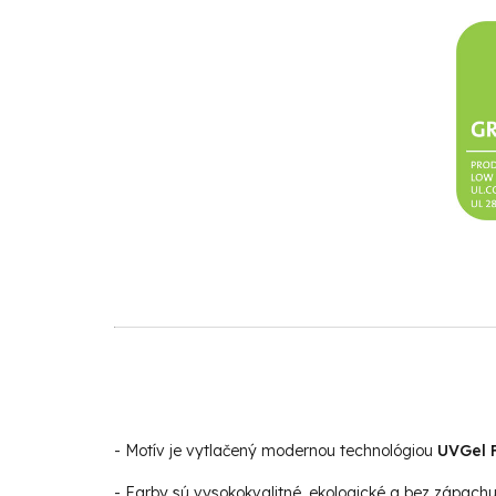
- Motív je vytlačený modernou technológiou
UVGel F
- Farby sú vysokokvalitné, ekologické a bez zápach