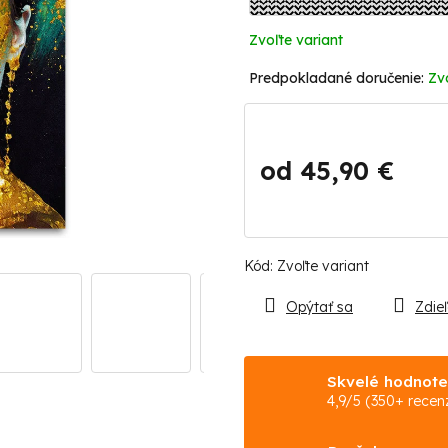
Zvoľte variant
Zv
od
45,90 €
Jednotková
cena:
Kód:
Zvoľte variant
Opýtať sa
Zdieľ
Skvelé hodnote
4,9/5 (350+ recenz