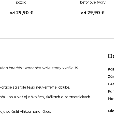
pozadí
betónové tvary
29,90 €
29,90 €
od
od
D
ého interiéru. Nechajte vaše steny vyniknúť!
Ka
Zá
EA
rácie sa stále tešia neuveriteľnej obľube.
Fa
ôžu používať aj v školách, škôlkach a zdravotníckych
Mot
Mie
jú sa čistiť vlhkou handričkou.