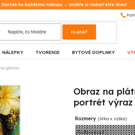
Darček ku každému nákupu → Urobte si radosť ešte dnes!
HĽADAŤ
NÁLEPKY
TVORENIE
BYTOVÉ DOPLNKY
VÝ
ýraz glamour
Obraz na plát
portrét výra
Rozmery
(šírka x výška)