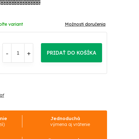
oľte variant
Možnosti doručenia
PRIDAŤ DO KOŠÍKA
ať
nie
Jednoduchá
ií)
výmena aj vrátenie