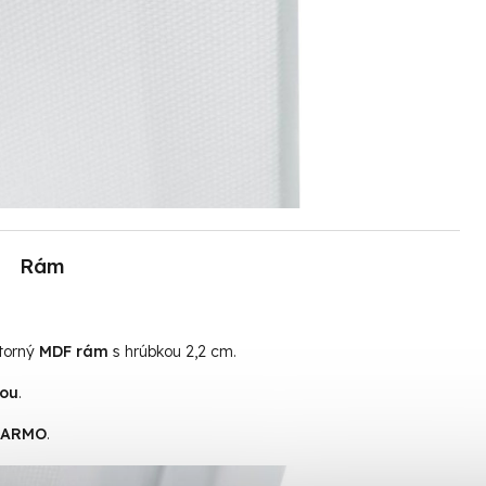
Rám
útorný
MDF rám
s hrúbkou 2,2 cm.
tou
.
ADARMO
.