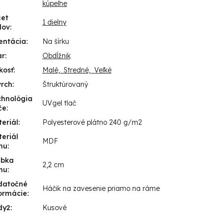
kúpeľne
čet
1 dielny
lov
:
entácia
:
Na šírku
ar
:
Obdĺžnik
kosť
:
Malé, Stredné, Veľké
vrch
:
Štruktúrovaný
chnológia
UVgel tlač
če
:
eriál
:
Polyesterové plátno 240 g/m2
eriál
MDF
mu
:
úbka
2,2 cm
mu
:
datočné
Háčik na zavesenie priamo na ráme
ormácie
:
dy2
:
Kusové