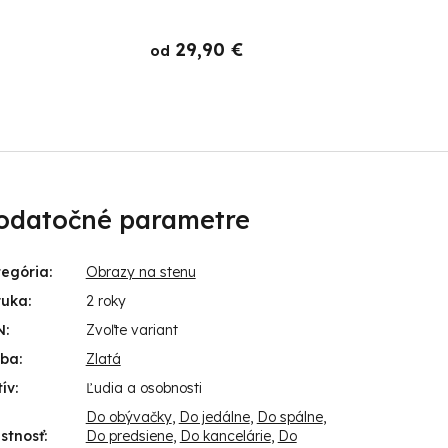
29,90 €
od
o
odatočné parametre
tegória
:
Obrazy na stenu
ruka
:
2 roky
N
:
Zvoľte variant
rba
:
Zlatá
ív
:
Ľudia a osobnosti
Do obývačky
,
Do jedálne
,
Do spálne
,
stnosť
:
Do predsiene
,
Do kancelárie
,
Do