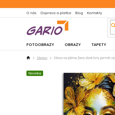
Prejsť
na
obsah
O nás
Doprava a platba
Blog
Kontakty
FOTOOBRAZY
OBRAZY
TAPETY
Obrazy
Obraz na plátne Žena zlaté listy portrét v
Domov
Novinka