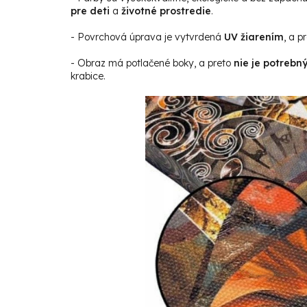
pre deti
a
životné prostredie
.
- Povrchová úprava je vytvrdená
UV žiarením
, a p
- Obraz má potlačené boky, a preto
nie je potrebn
krabice.