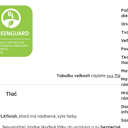
Po
die
Ori
Tv
Veľ
Po
Te
tla
Mat
Tabuľku veľkostí
nájdete
>>> TU
.
Mat
rá
Tlač
Hr
rá
Do
inf
LXfinish
, ktorá má nádherné, sýte farby.
Sa
u. Nevypúšťajú žiadne škodlivé látky do ovzdušia a sú
bezpečné