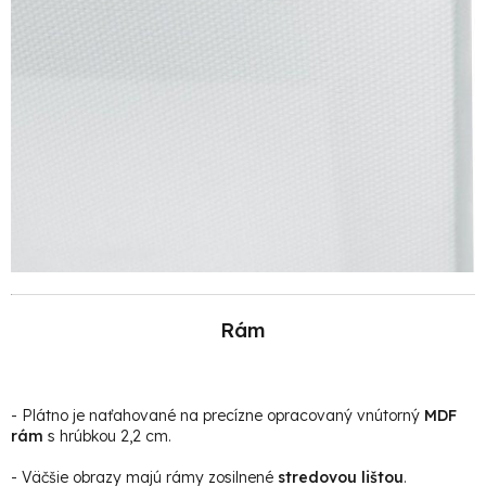
Rám
- Plátno je naťahované na precízne opracovaný vnútorný
MDF
rám
s hrúbkou 2,2 cm.
- Väčšie obrazy majú rámy zosilnené
stredovou lištou
.