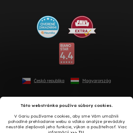
Česká republika
Magyarország
Táto webstránka používa súbory cookies.
V Gariu používame cookies, aby sme Vám umožnili
pohodlné prehliadanie webu a vďaka analýze prevádzky
neustále zlepšovali jeho funkcie, výkon a použiteľnosť. Viac
informácií
>>> TU
.