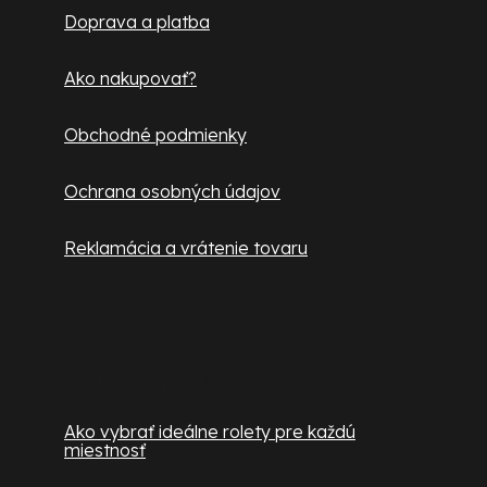
Doprava a platba
i
e
Ako nakupovať?
Obchodné podmienky
Ochrana osobných údajov
Reklamácia a vrátenie tovaru
Užitočné informácie
Ako vybrať ideálne rolety pre každú
miestnosť