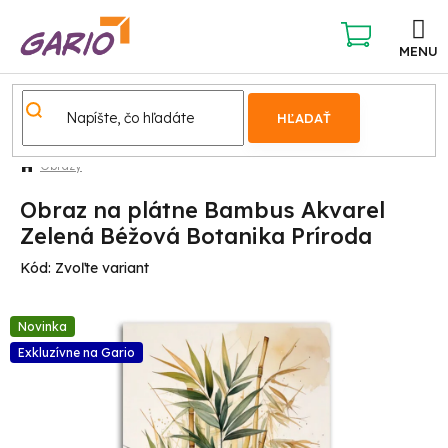
Prejsť
na
obsah
NÁKUPNÝ
KOŠÍK
HĽADAŤ
Obrazy
Obraz na plátne Bambus Akvarel
Zelená Béžová Botanika Príroda
Kód:
Zvoľte variant
Novinka
Exkluzívne na Gario