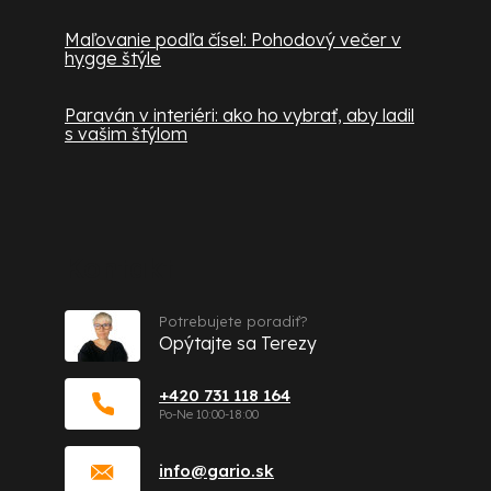
Maľovanie podľa čísel: Pohodový večer v
hygge štýle
Paraván v interiéri: ako ho vybrať, aby ladil
s vašim štýlom
Kontakt
Potrebujete poradiť?
Opýtajte sa Terezy
+420 731 118 164
info
@
gario.sk