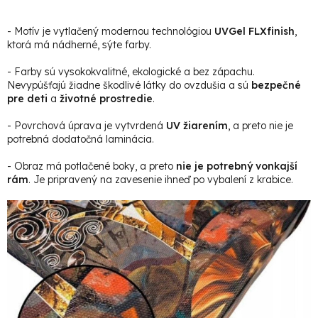
- Motív je vytlačený modernou technológiou
UVGel FLXfinish
,
ktorá má nádherné, sýte farby.
- Farby sú vysokokvalitné, ekologické a bez zápachu.
Nevypúšťajú žiadne škodlivé látky do ovzdušia a sú
bezpečné
pre deti
a
životné prostredie
.
- Povrchová úprava je vytvrdená
UV žiarením
, a preto nie je
potrebná dodatočná laminácia.
- Obraz má potlačené boky, a preto
nie je potrebný vonkajší
rám
. Je pripravený na zavesenie ihneď po vybalení z krabice.