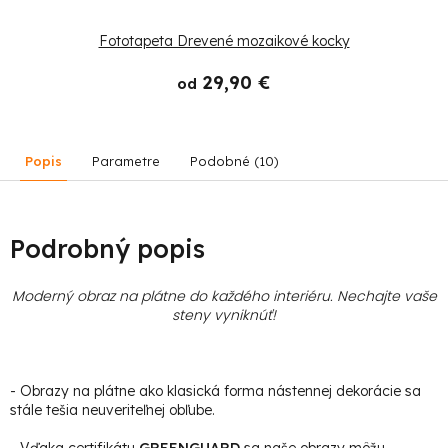
Fototapeta Drevené mozaikové kocky
29,90 €
od
Popis
Parametre
Podobné (10)
Podrobný popis
Moderný obraz na plátne do každého interiéru. Nechajte vaše
steny vyniknúť!
- Obrazy na plátne ako klasická forma nástennej dekorácie sa
stále tešia neuveriteľnej obľube.
- Vďaka certifikátu
GREENGUARD
sa naše obrazy môžu