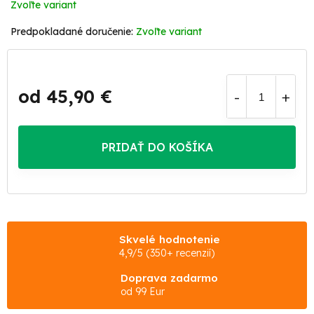
Zvoľte variant
Zvoľte variant
od
45,90 €
Jednotková
cena:
PRIDAŤ DO KOŠÍKA
Skvelé hodnotenie
4,9/5 (350+ recenzií)
Doprava zadarmo
od 99 Eur