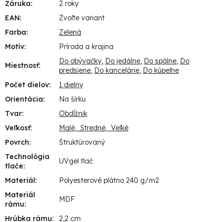
Záruka
:
2 roky
EAN
:
Zvoľte variant
Farba
:
Zelená
Motív
:
Príroda a krajina
Do obývačky
,
Do jedálne
,
Do spálne
,
Do
Miestnosť
:
predsiene
,
Do kancelárie
,
Do kúpeľne
Počet dielov
:
1 dielny
Orientácia
:
Na šírku
Tvar
:
Obdĺžnik
Veľkosť
:
Malé, Stredné, Veľké
Povrch
:
Štruktúrovaný
Technológia
UVgel tlač
tlače
:
Materiál
:
Polyesterové plátno 240 g/m2
Materiál
MDF
rámu
:
Hrúbka rámu
:
2,2 cm