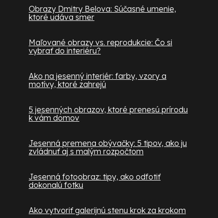
Obrazy Dmitry Belova: Súčasné umenie,
ktoré udáva smer
Maľované obrazy vs. reprodukcie: Čo si
vybrať do interiéru?
Ako na jesenný interiér: farby, vzory a
motívy, ktoré zahrejú
5 jesenných obrazov, ktoré prenesú prírodu
k vám domov
Jesenná premena obývačky: 5 tipov, ako ju
zvládnuť aj s malým rozpočtom
Jesenná fotoobraz: tipy, ako odfotiť
dokonalú fotku
Ako vytvoriť galerijnú stenu krok za krokom