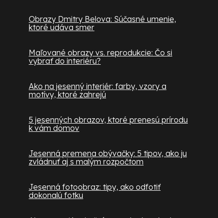
Obrazy Dmitry Belova: Súčasné umenie,
ktoré udáva smer
Maľované obrazy vs. reprodukcie: Čo si
vybrať do interiéru?
Ako na jesenný interiér: farby, vzory a
motívy, ktoré zahrejú
5 jesenných obrazov, ktoré prenesú prírodu
k vám domov
Jesenná premena obývačky: 5 tipov, ako ju
zvládnuť aj s malým rozpočtom
Jesenná fotoobraz: tipy, ako odfotiť
dokonalú fotku