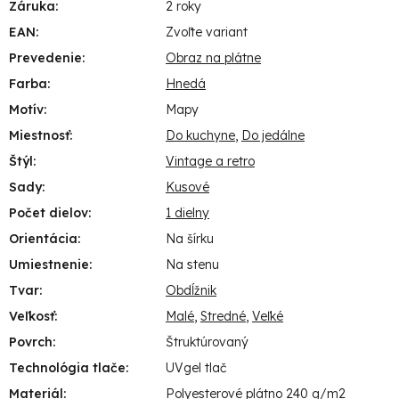
Záruka
:
2 roky
EAN
:
Zvoľte variant
Prevedenie
:
Obraz na plátne
Farba
:
Hnedá
Motív
:
Mapy
Miestnosť
:
Do kuchyne
,
Do jedálne
Štýl
:
Vintage a retro
Sady
:
Kusové
Počet dielov
:
1 dielny
Orientácia
:
Na šírku
Umiestnenie
:
Na stenu
Tvar
:
Obdĺžnik
Veľkosť
:
Malé
,
Stredné
,
Veľké
Povrch
:
Štruktúrovaný
Technológia tlače
:
UVgel tlač
Materiál
:
Polyesterové plátno 240 g/m2