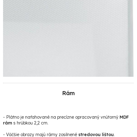
Rám
- Plátno je naťahované na precízne opracovaný vnútorný
MDF
rám
s hrúbkou 2,2 cm.
- Väčšie obrazy majú rámy zosilnené
stredovou lištou
.