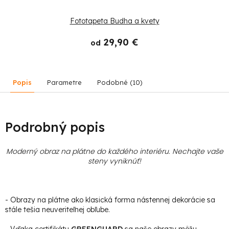
Fototapeta Budha a kvety
29,90 €
od
Popis
Parametre
Podobné (10)
Podrobný popis
Moderný obraz na plátne do každého interiéru. Nechajte vaše
steny vyniknúť!
- Obrazy na plátne ako klasická forma nástennej dekorácie sa
stále tešia neuveriteľnej obľube.
- Vďaka certifikátu
GREENGUARD
sa naše obrazy môžu