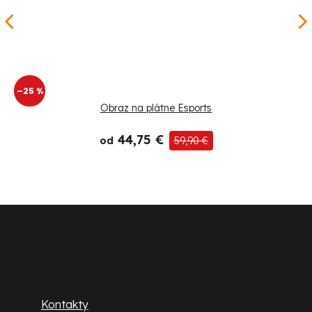
–25 %
Obraz na plátne Esports
44,75 €
od
59,90 €
Z
á
p
Zákaznícky servis
ä
Kontakty