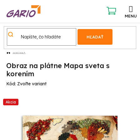
Prejsť
na
obsah
NÁKUPNÝ
KOŠÍK
HĽADAŤ
Obrazy
Obraz na plátne Mapa sveta s
korením
Kód:
Zvoľte variant
Akcia