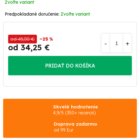
Zvoľte variant
Zvoľte variant
od 45,90 €
–25 %
od
34,25 €
Jednotková
cena:
PRIDAŤ DO KOŠÍKA
Skvelé hodnotenie
4,9/5 (350+ recenzií)
Doprava zadarmo
od 99 Eur