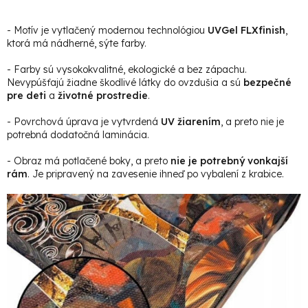
- Motív je vytlačený modernou technológiou
UVGel FLXfinish
,
ktorá má nádherné, sýte farby.
- Farby sú vysokokvalitné, ekologické a bez zápachu.
Nevypúšťajú žiadne škodlivé látky do ovzdušia a sú
bezpečné
pre deti
a
životné prostredie
.
- Povrchová úprava je vytvrdená
UV žiarením
, a preto nie je
potrebná dodatočná laminácia.
- Obraz má potlačené boky, a preto
nie je potrebný vonkajší
rám
. Je pripravený na zavesenie ihneď po vybalení z krabice.