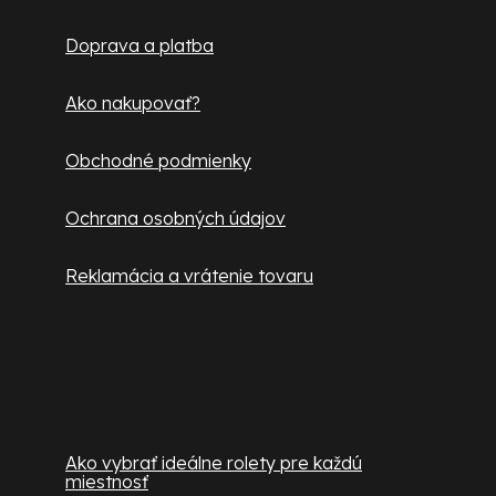
t
Doprava a platba
i
e
Ako nakupovať?
Obchodné podmienky
Ochrana osobných údajov
Reklamácia a vrátenie tovaru
Užitočné informácie
Ako vybrať ideálne rolety pre každú
miestnosť