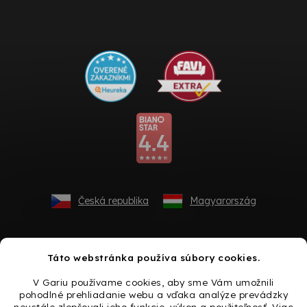
Česká republika
Magyarország
Táto webstránka používa súbory cookies.
V Gariu používame cookies, aby sme Vám umožnili
pohodlné prehliadanie webu a vďaka analýze prevádzky
neustále zlepšovali jeho funkcie, výkon a použiteľnosť. Viac