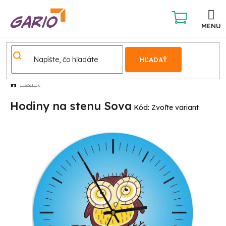
Prejsť
na
obsah
NÁKUPNÝ
KOŠÍK
HĽADAŤ
Hodiny
Hodiny na stenu Sova
Kód:
Zvoľte variant