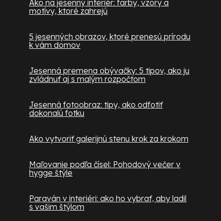
Ako na jesenný interiér: farby, vzory a
motívy, ktoré zahrejú
5 jesenných obrazov, ktoré prenesú prírodu
k vám domov
Jesenná premena obývačky: 5 tipov, ako ju
zvládnuť aj s malým rozpočtom
Jesenná fotoobraz: tipy, ako odfotiť
dokonalú fotku
Ako vytvoriť galerijnú stenu krok za krokom
Maľovanie podľa čísel: Pohodový večer v
hygge štýle
Paraván v interiéri: ako ho vybrať, aby ladil
s vašim štýlom