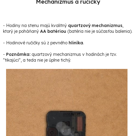
Mechanizmus a ručičky
- Hodiny na stenu majú kvalitný
quartzový mechanizmus
,
ktorý je poháňaný
AA batériou
(batéria nie je súčasťou balenia).
- Hodinové ručičky sú z pevného
hliníka
.
-
Poznámka:
quartzový mechanizmus v hodinách je tzv.
"tikajúci", a teda nie je úplne tichý.