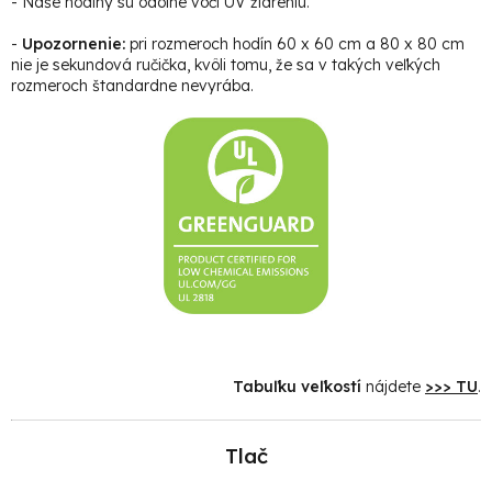
- Naše hodiny sú odolné voči UV žiareniu.
-
Upozornenie:
pri rozmeroch hodín 60 x 60 cm a 80 x 80 cm
nie je sekundová ručička, kvôli tomu, že sa v takých veľkých
rozmeroch štandardne nevyrába.
Tabuľku veľkostí
nájdete
>>> TU
.
Tlač