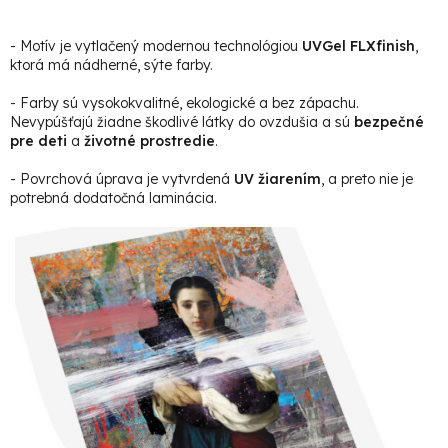
- Motív je vytlačený modernou technológiou
UVGel FLXfinish
,
ktorá má nádherné, sýte farby.
- Farby sú vysokokvalitné, ekologické a bez zápachu.
Nevypúšťajú žiadne škodlivé látky do ovzdušia a sú
bezpečné
pre deti
a
životné prostredie
.
- Povrchová úprava je vytvrdená
UV žiarením
, a preto nie je
potrebná dodatočná laminácia.