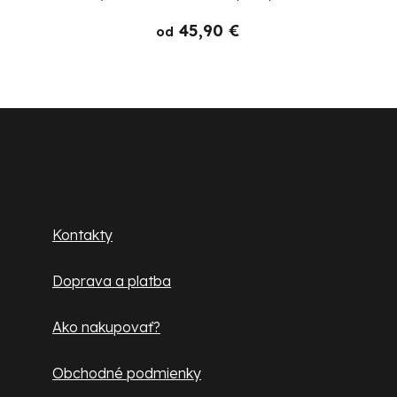
45,90 €
od
Z
á
p
Zákaznícky servis
ä
Kontakty
t
Doprava a platba
i
e
Ako nakupovať?
Obchodné podmienky