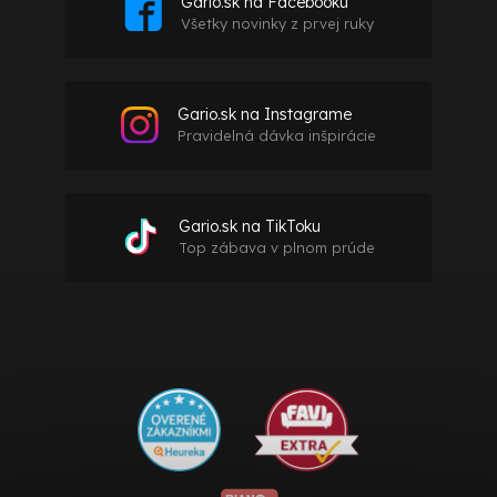
Gario.sk na Facebooku
Všetky novinky z prvej ruky
Gario.sk na Instagrame
Pravidelná dávka inšpirácie
Gario.sk na TikToku
Top zábava v plnom prúde