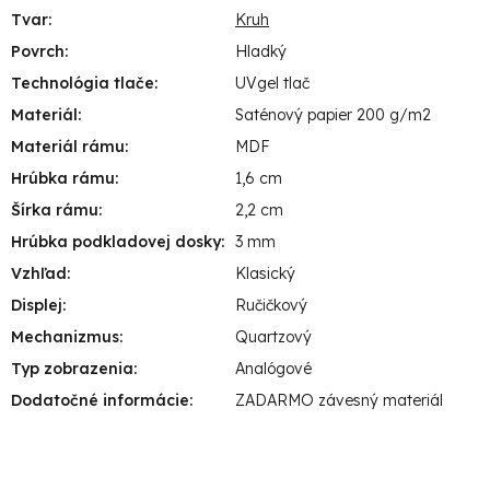
Tvar
:
Kruh
Povrch
:
Hladký
Technológia tlače
:
UVgel tlač
Materiál
:
Saténový papier 200 g/m2
Materiál rámu
:
MDF
Hrúbka rámu
:
1,6 cm
Šírka rámu
:
2,2 cm
Hrúbka podkladovej dosky
:
3 mm
Vzhľad
:
Klasický
Displej
:
Ručičkový
Mechanizmus
:
Quartzový
Typ zobrazenia
:
Analógové
Dodatočné informácie
:
ZADARMO závesný materiál