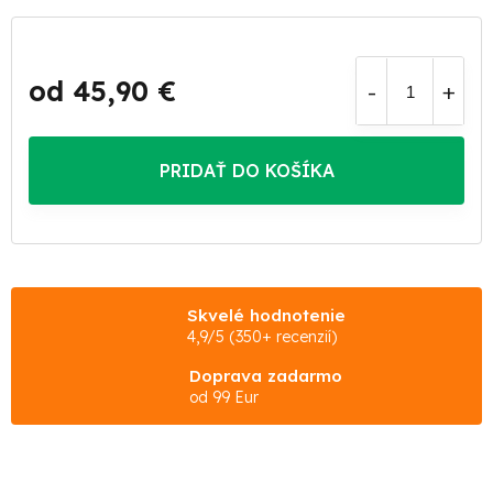
od
45,90 €
Jednotková
cena:
PRIDAŤ DO KOŠÍKA
Skvelé hodnotenie
4,9/5 (350+ recenzií)
Doprava zadarmo
od 99 Eur