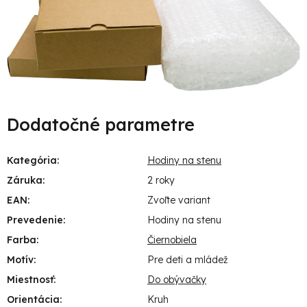
Dodatočné parametre
Kategória
:
Hodiny na stenu
Záruka
:
2 roky
EAN
:
Zvoľte variant
Prevedenie
:
Hodiny na stenu
Farba
:
Čiernobiela
Motív
:
Pre deti a mládež
Miestnosť
:
Do obývačky
Orientácia
:
Kruh