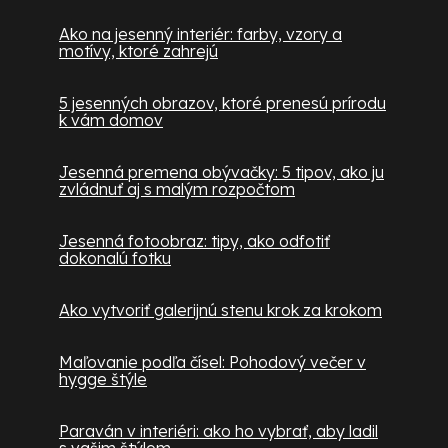
Ako na jesenný interiér: farby, vzory a
motívy, ktoré zahrejú
5 jesenných obrazov, ktoré prenesú prírodu
k vám domov
Jesenná premena obývačky: 5 tipov, ako ju
zvládnuť aj s malým rozpočtom
Jesenná fotoobraz: tipy, ako odfotiť
dokonalú fotku
Ako vytvoriť galerijnú stenu krok za krokom
Maľovanie podľa čísel: Pohodový večer v
hygge štýle
Paraván v interiéri: ako ho vybrať, aby ladil
s vašim štýlom