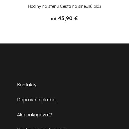
Hodiny na stenu Cesta na slnečnú pláž
45,90 €
od
Z
á
p
Zákaznícky servis
ä
Kontakty
t
Doprava a platba
i
e
Ako nakupovať?