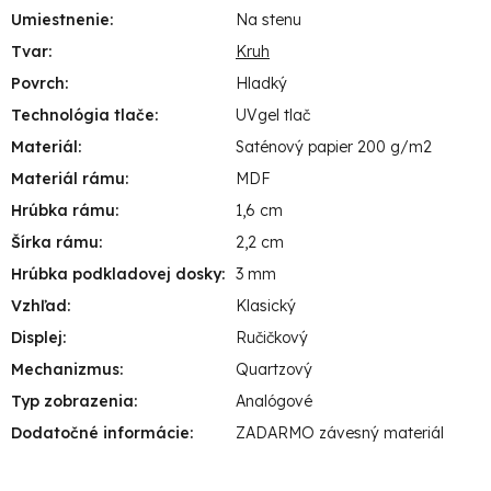
Umiestnenie
:
Na stenu
Tvar
:
Kruh
Povrch
:
Hladký
Technológia tlače
:
UVgel tlač
Materiál
:
Saténový papier 200 g/m2
Materiál rámu
:
MDF
Hrúbka rámu
:
1,6 cm
Šírka rámu
:
2,2 cm
Hrúbka podkladovej dosky
:
3 mm
Vzhľad
:
Klasický
Displej
:
Ručičkový
Mechanizmus
:
Quartzový
Typ zobrazenia
:
Analógové
Dodatočné informácie
:
ZADARMO závesný materiál