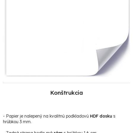
Konštrukcia
- Papier je
nalepený na kvalitnú podkladovú
HDF dosku
s
hrúbkou 3 mm.
- Zadná strana hodín má
rám
s hrúbkou 1,6 cm.