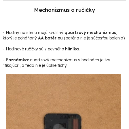
Mechanizmus a ručičky
- Hodiny na stenu majú kvalitný
quartzový mechanizmus
,
ktorý je poháňaný
AA batériou
(batéria nie je súčasťou balenia).
- Hodinové ručičky sú z pevného
hliníka
.
-
Poznámka:
quartzový mechanizmus v hodinách je tzv.
"tikajúci", a teda nie je úplne tichý.