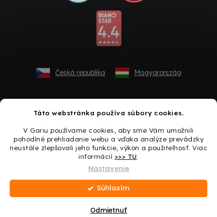
Česká republika
Magyarország
Táto webstránka používa súbory cookies.
V Gariu používame cookies, aby sme Vám umožnili
pohodlné prehliadanie webu a vďaka analýze prevádzky
neustále zlepšovali jeho funkcie, výkon a použiteľnosť. Viac
informácií
>>> TU
.
Vytvoril Shoptet
Nastavenie
Súhlasím
Copyright 2026
Gario.sk
. Všetky práva vyhradené.
Upraviť
nastavenie cookies
Odmietnuť
Darček ku každému nákupu → Urobte si radosť ešte