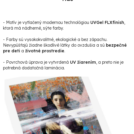
- Motív je vytlačený modernou technológiou
UVGel FLXfinish
,
ktorá má nádherné, sýte farby.
- Farby sú vysokokvalitné, ekologické a bez zápachu.
Nevypúšťajú žiadne škodlivé látky do ovzdušia a sú
bezpečné
pre deti
a
životné prostredie
.
- Povrchová úprava je vytvrdená
UV žiarením
, a preto nie je
potrebná dodatočná laminácia.