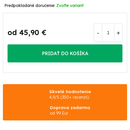
Zvoľte variant
od
45,90 €
Jednotková
cena:
PRIDAŤ DO KOŠÍKA
Skvelé hodnotenie
4,9/5 (350+ recenzií)
Doprava zadarmo
od 99 Eur