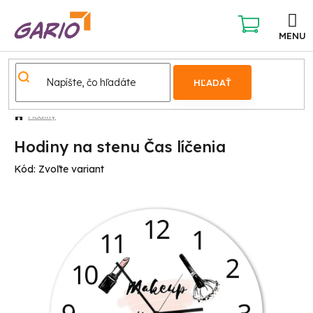
Prejsť
na
obsah
NÁKUPNÝ
KOŠÍK
HĽADAŤ
Hodiny
Hodiny na stenu Čas líčenia
Kód:
Zvoľte variant