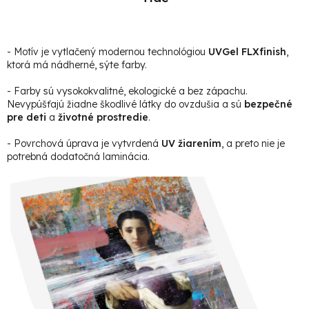
- Motív je vytlačený modernou technológiou
UVGel FLXfinish
,
ktorá má nádherné, sýte farby.
- Farby sú vysokokvalitné, ekologické a bez zápachu.
Nevypúšťajú žiadne škodlivé látky do ovzdušia a sú
bezpečné
pre deti
a
životné prostredie
.
- Povrchová úprava je vytvrdená
UV žiarením
, a preto nie je
potrebná dodatočná laminácia.