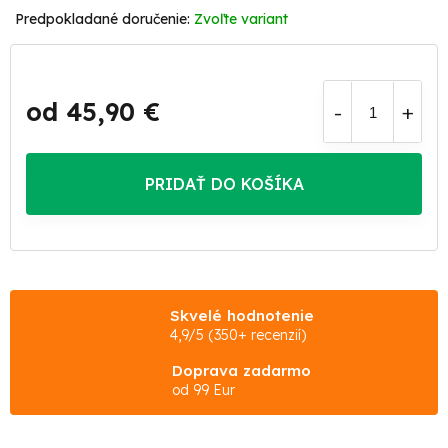
Zvoľte variant
od
45,90 €
Jednotková
cena:
PRIDAŤ DO KOŠÍKA
Skvelé hodnotenie
4,9/5 (350+ recenzií)
Doprava zadarmo
od 99 Eur