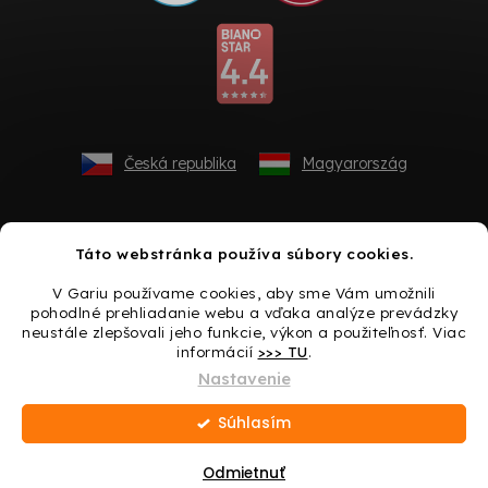
Česká republika
Magyarország
Táto webstránka používa súbory cookies.
V Gariu používame cookies, aby sme Vám umožnili
pohodlné prehliadanie webu a vďaka analýze prevádzky
neustále zlepšovali jeho funkcie, výkon a použiteľnosť. Viac
informácií
>>> TU
.
Vytvoril Shoptet
Nastavenie
Súhlasím
Copyright 2026
Gario.sk
. Všetky práva vyhradené.
Upraviť
nastavenie cookies
Odmietnuť
Darček ku každému nákupu → Urobte si radosť ešte