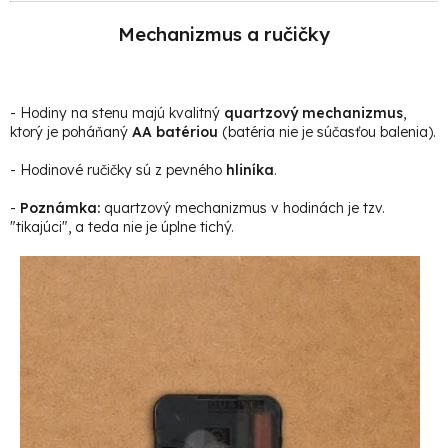
Mechanizmus a ručičky
- Hodiny na stenu majú kvalitný
quartzový mechanizmus
,
ktorý je poháňaný
AA batériou
(batéria nie je súčasťou balenia).
- Hodinové ručičky sú z pevného
hliníka
.
-
Poznámka:
quartzový mechanizmus v hodinách je tzv.
"tikajúci", a teda nie je úplne tichý.