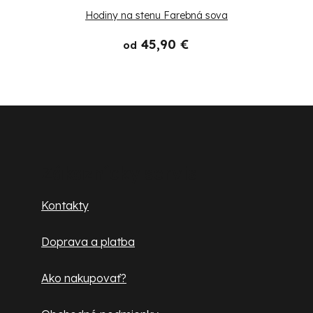
Hodiny na stenu Farebná sova
45,90 €
od
Z
á
p
Zákaznícky servis
ä
Kontakty
t
Doprava a platba
i
e
Ako nakupovať?