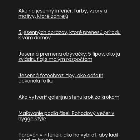
Ako na jesenný interiér: farby, vzory a
motívy, ktoré zahrejú
5 jesenných obrazov, ktoré prenesú prírodu
k vám domov
Jesenná premena obývačky: 5 tipov, ako ju
zvládnuť aj s malým rozpočtom
Jesenná fotoobraz: tipy, ako odfotiť
dokonalú fotku
Ako vytvoriť galerijnú stenu krok za krokom
Maľovanie podľa čísel: Pohodový večer v
hygge štýle
Paraván v interiéri: ako ho vybrať, aby ladil
s vašim štýlom