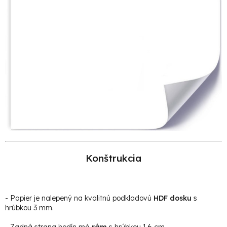
Konštrukcia
- Papier je
nalepený na kvalitnú podkladovú
HDF dosku
s
hrúbkou 3 mm.
- Zadná strana hodín má
rám
s hrúbkou 1,6 cm.