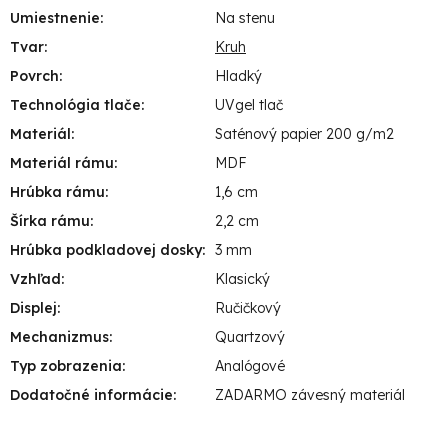
Umiestnenie
:
Na stenu
Tvar
:
Kruh
Povrch
:
Hladký
Technológia tlače
:
UVgel tlač
Materiál
:
Saténový papier 200 g/m2
Materiál rámu
:
MDF
Hrúbka rámu
:
1,6 cm
Šírka rámu
:
2,2 cm
Hrúbka podkladovej dosky
:
3 mm
Vzhľad
:
Klasický
Displej
:
Ručičkový
Mechanizmus
:
Quartzový
Typ zobrazenia
:
Analógové
Dodatočné informácie
:
ZADARMO závesný materiál