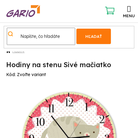
Prejsť
na
obsah
NÁKUPNÝ
KOŠÍK
HĽADAŤ
Hodiny
Hodiny na stenu Sivé mačiatko
Kód:
Zvoľte variant