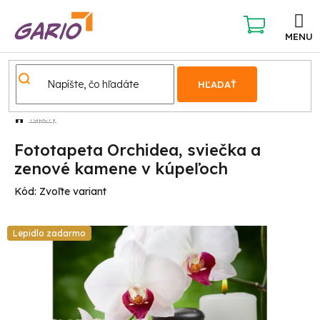
Prejsť
na
obsah
NÁKUPNÝ
KOŠÍK
HĽADAŤ
Tapety
Fototapeta Orchidea, sviečka a
zenové kamene v kúpeľoch
Kód:
Zvoľte variant
Lepidlo zadarmo