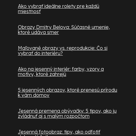
Ako vybrať ideálne rolety pre každú
miestnosť
Obrazy Dmitry Belova: Súčasné umenie,
ktoré udáva smer
Maľované obrazy vs. reprodukcie: Čo si
vybrať do interiéru?
Ako na jesenný interiér: farby, vzory a
motívy, ktoré zahrejú
5 jesenných obrazov, ktoré prenesú prírodu
k vám domov
Jesenná premena obývačky: 5 tipov, ako ju
zvládnuť aj s malým rozpočtom
Jesenná fotoobraz: tipy, ako odfotiť