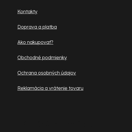
ä
Kontakty
t
Doprava a platba
i
e
Ako nakupovať?
Obchodné podmienky
Ochrana osobných údajov
Reklamácia a vrátenie tovaru
Užitočné informácie