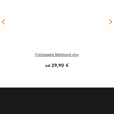
Fototapeta Betónové vlny
29,90 €
od
Z
á
p
Zákaznícky servis