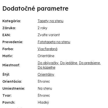
Dodatočné parametre
Kategória
:
Tapety na stenu
Záruka
:
2 roky
EAN
:
Zvoľte variant
Prevedenie
:
Fototapeta na stenu
Farba
:
Viacfarebná
Motív
:
Orientálne
Do obývačky
,
Do jedálne
,
Do predsiene
,
Miestnosť
:
Do kúpeľne
Štýl
:
Orientálny
Orientácia
:
Štvorec
Umiestnenie
:
Na stenu
Tvar
:
Štvorec
Povrch
:
Hladký