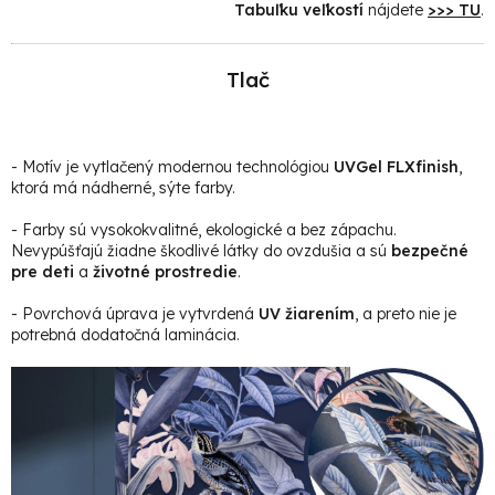
Tabuľku veľkostí
nájdete
>>> TU
.
Tlač
- Motív je vytlačený modernou technológiou
UVGel FLXfinish
,
ktorá má nádherné, sýte farby.
- Farby sú vysokokvalitné, ekologické a bez zápachu.
Nevypúšťajú žiadne škodlivé látky do ovzdušia a sú
bezpečné
pre deti
a
životné prostredie
.
- Povrchová úprava je vytvrdená
UV žiarením
, a preto nie je
potrebná dodatočná laminácia.