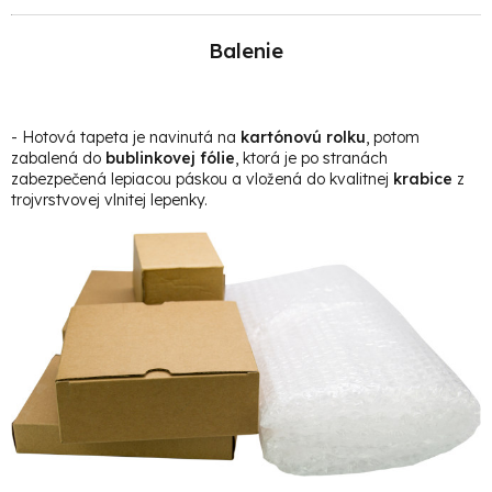
Balenie
- Hotová t
apeta je navinutá na
kartónovú rolku
, potom
zabalená do
bublinkovej fólie
, ktorá je po stranách
zabezpečená lepiacou páskou a vložená do kvalitnej
krabice
z
trojvrstvovej vlnitej lepenky.