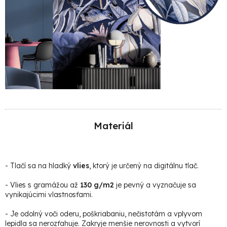
Materiál
-
Tlačí sa na hladký
vlies
, ktorý je určený na digitálnu tlač.
- Vlies s gramážou až
130 g/m2
je pevný a vyznačuje sa
vynikajúcimi vlastnosťami.
- Je odolný voči oderu, poškriabaniu, nečistotám a vplyvom
lepidla sa nerozťahuje. Zakryje menšie nerovnosti a vytvorí