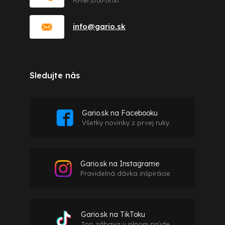
info
@
gario.sk
Sledujte nás
Gario.sk na Facebooku
Všetky novinky z prvej ruky
Gario.sk na Instagrame
Pravidelná dávka inšpirácie
Gario.sk na TikToku
Top zábava v plnom prúde