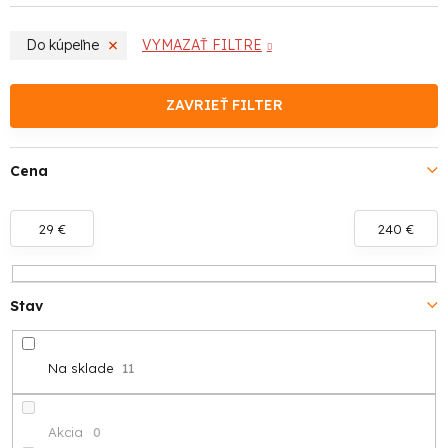
d
Do kúpeľne
VYMAZAŤ FILTRE
e
n
ZAVRIEŤ FILTER
i
Cena
e
p
29
€
240
€
r
o
Stav
d
Na sklade
11
u
k
Akcia
0