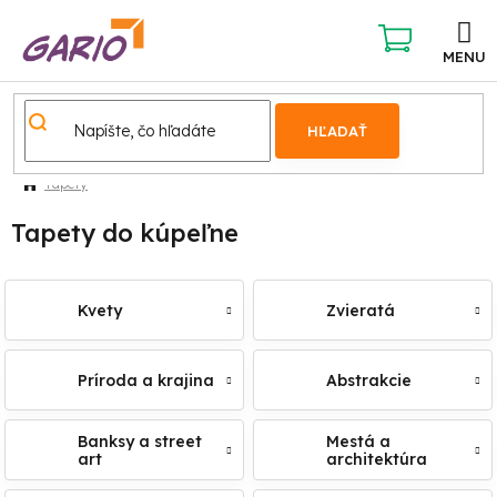
Prejsť
na
obsah
NÁKUPNÝ
KOŠÍK
HĽADAŤ
Tapety
Tapety do kúpeľne
Kvety
Zvieratá
Príroda a krajina
Abstrakcie
Banksy a street
Mestá a
art
architektúra