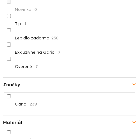
t
Novinka
0
o
Tip
1
v
Lepidlo zadarmo
238
Exkluzívne na Gario
7
Overené
7
Značky
Gario
238
Materiál