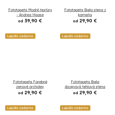
Fototapeta Modré textúry
Fototapeta Biela stena z
- Andrea Haase
kameňa
39,90 €
29,90 €
od
od
Lepidlo zadarmo
Lepidlo zadarmo
Fototapeta Farebné
Fototapeta Biela
zenové orchidey
dizajnová tehlová stena
29,90 €
29,90 €
od
od
Lepidlo zadarmo
Lepidlo zadarmo