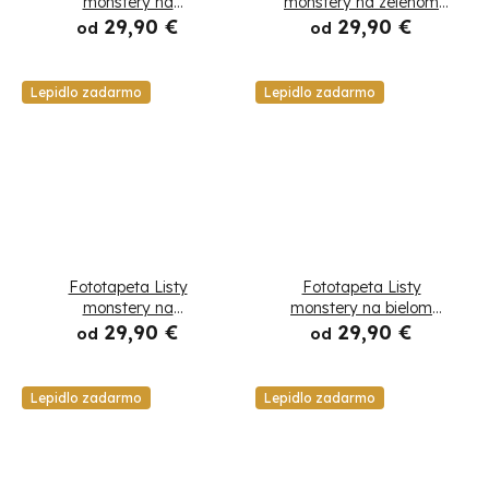
monstery na
monstery na zelenom
svetlozelenom pozadí
pozadí
29,90 €
29,90 €
od
od
Lepidlo zadarmo
Lepidlo zadarmo
Fototapeta Listy
Fototapeta Listy
monstery na
monstery na bielom
tmavozelenom pozadí
pozadí
29,90 €
29,90 €
od
od
Lepidlo zadarmo
Lepidlo zadarmo