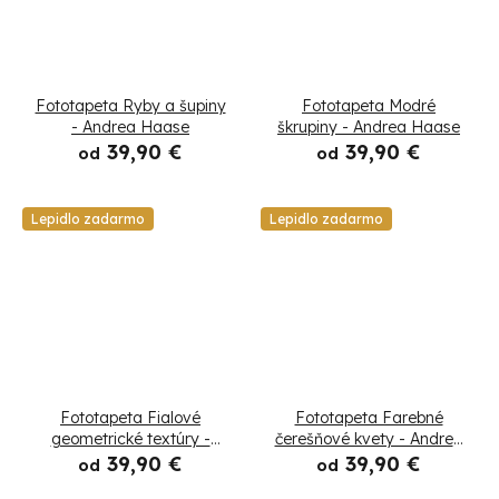
Fototapeta Ryby a šupiny
Fototapeta Modré
- Andrea Haase
škrupiny - Andrea Haase
39,90 €
39,90 €
od
od
Lepidlo zadarmo
Lepidlo zadarmo
Fototapeta Fialové
Fototapeta Farebné
geometrické textúry -
čerešňové kvety - Andrea
Andrea Haase
Haase
39,90 €
39,90 €
od
od