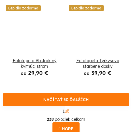
Lepidlo zadarmo
Lepidlo zadarmo
Fototapeta Abstraktný
Fototapeta Tyrkysovo
kvitnúci strom
sfarbené dosky
29,90 €
39,90 €
od
od
NAČÍTAŤ 30 ĎALŠÍCH
S
1
8
t
O
r
238
položiek celkom
á
v
n
HORE