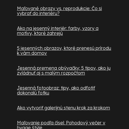
Maľované obrazy vs. reprodukcie: Čo si
vybrať do interiéru?
Ako na jesenný interiér: farby, vzory a
motívy, ktoré zahrejú
5 jesenných obrazov, ktoré prenesú prírodu
k vám domov
Jesenná premena obývačky: 5 tipov, ako ju
zvládnuť aj s malým rozpočtom
Jesenná fotoobraz: tipy, ako odfotiť
dokonalú fotku
Ako vytvoriť galerijnú stenu krok za krokom
Maľovanie podľa čísel: Pohodový večer v
hygge štýle