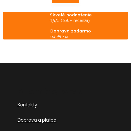
l
k
o
á
v
Skvelé hodnotenie
d
a
4,9/5 (350+ recenzií)
n
a
i
Doprava zadarmo
e
c
od 99 Eur
i
e
p
r
Z
v
á
k
y
p
Zákaznícky servis
v
ä
ý
Kontakty
p
t
i
Doprava a platba
i
s