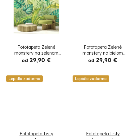
d
u
k
t
Fototapeta Zelené
Fototapeta Zelené
o
monstery na zelenom
monstery na bielom
pozadí
pozadí
29,90 €
29,90 €
od
od
v
Lepidlo zadarmo
Lepidlo zadarmo
Fototapeta Listy
Fototapeta Listy