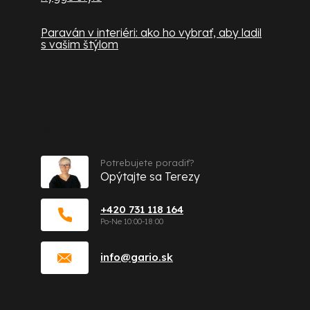
Paraván v interiéri: ako ho vybrať, aby ladil
s vašim štýlom
Kontakt
Potrebujete poradiť?
Opýtajte sa Terezy
+420 731 118 164
info
@
gario.sk