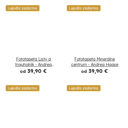
Lepidlo zadarmo
Lepidlo zadarmo
Fototapeta Listy a
Fototapeta Minerálne
trojuholník - Andrea
centrum - Andrea Haase
Haase
39,90 €
39,90 €
od
od
Lepidlo zadarmo
Lepidlo zadarmo