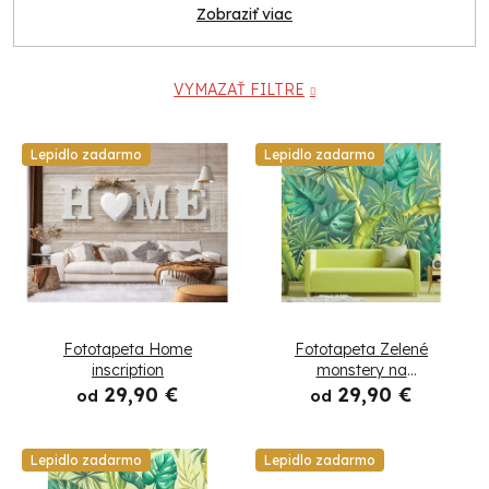
Zobraziť viac
VYMAZAŤ FILTRE
V
Lepidlo zadarmo
Lepidlo zadarmo
ý
p
i
s
Fototapeta Home
Fototapeta Zelené
p
inscription
monstery na
tmavozelenom pozadí
29,90 €
29,90 €
od
od
r
o
Lepidlo zadarmo
Lepidlo zadarmo