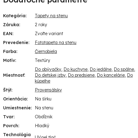
Kategória
:
Tapety na stenu
Záruka
:
2 roky
EAN
:
Zvoľte variant
Prevedenie
:
Fototapeta na stenu
Farba
:
Čiernobiela
Motív
:
Textúry
Do obývačky
,
Do kuchyne
,
Do jedálne
,
Do spálne
,
Miestnosť
:
Do detskej izby
,
Do predsiene
,
Do kancelárie
,
Do
kúpeľne
Štýl
:
Provensálsky
Orientácia
:
Na šírku
Umiestnenie
:
Na stenu
Tvar
:
Obdĺžnik
Povrch
:
Hladký
Technológia
UVgel tlač