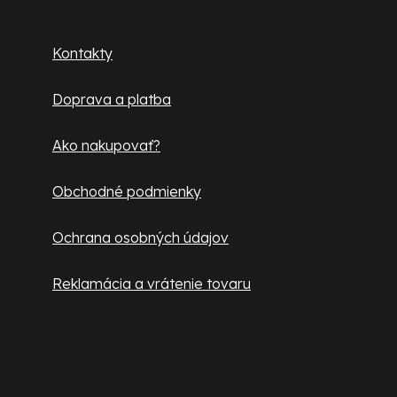
p
Zákaznícky servis
ä
Kontakty
t
Doprava a platba
i
e
Ako nakupovať?
Obchodné podmienky
Ochrana osobných údajov
Reklamácia a vrátenie tovaru
Užitočné informácie