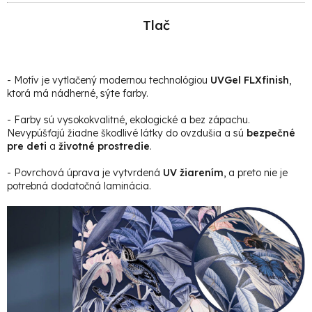
Tlač
- Motív je vytlačený modernou technológiou
UVGel FLXfinish
,
ktorá má nádherné, sýte farby.
- Farby sú vysokokvalitné, ekologické a bez zápachu.
Nevypúšťajú žiadne škodlivé látky do ovzdušia a sú
bezpečné
pre deti
a
životné prostredie
.
- Povrchová úprava je vytvrdená
UV žiarením
, a preto nie je
potrebná dodatočná laminácia.