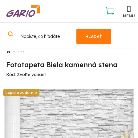
Prejsť
na
obsah
NÁKUPNÝ
KOŠÍK
HĽADAŤ
Tapety
Fototapeta Biela kamenná stena
Kód:
Zvoľte variant
Lepidlo zadarmo