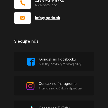
+420 731 118 164
info
@
gario.sk
Sledujte nás
Gario.sk na Facebooku
Všetky novinky z prvej ruky
Gario.sk na Instagrame
Pravidelná dávka inšpirácie
Gario.sk na TikToku