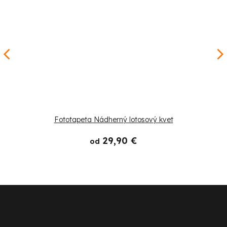
Fototapeta Nádherný lotosový kvet
29,90 €
od
Z
á