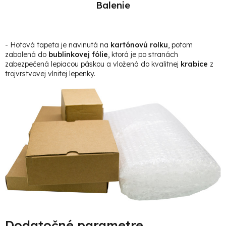
Balenie
- Hotová t
apeta je navinutá na
kartónovú rolku
, potom
zabalená do
bublinkovej fólie
, ktorá je po stranách
zabezpečená lepiacou páskou a vložená do kvalitnej
krabice
z
trojvrstvovej vlnitej lepenky.
Dodatočné parametre