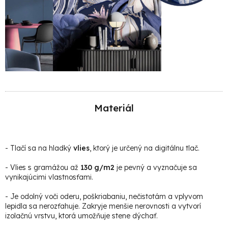
Materiál
-
Tlačí sa na hladký
vlies
, ktorý je určený na digitálnu tlač.
- Vlies s gramážou až
130 g/m2
je pevný a vyznačuje sa
vynikajúcimi vlastnosťami.
- Je odolný voči oderu, poškriabaniu, nečistotám a vplyvom
lepidla sa nerozťahuje. Zakryje menšie nerovnosti a vytvorí
izolačnú vrstvu, ktorá umožňuje stene dýchať.