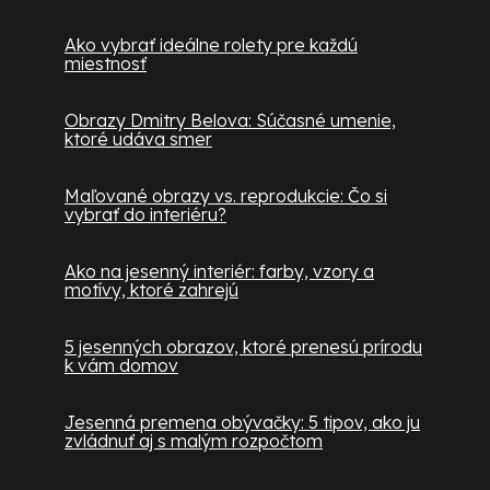
Ako vybrať ideálne rolety pre každú
miestnosť
Obrazy Dmitry Belova: Súčasné umenie,
ktoré udáva smer
Maľované obrazy vs. reprodukcie: Čo si
vybrať do interiéru?
Ako na jesenný interiér: farby, vzory a
motívy, ktoré zahrejú
5 jesenných obrazov, ktoré prenesú prírodu
k vám domov
Jesenná premena obývačky: 5 tipov, ako ju
zvládnuť aj s malým rozpočtom