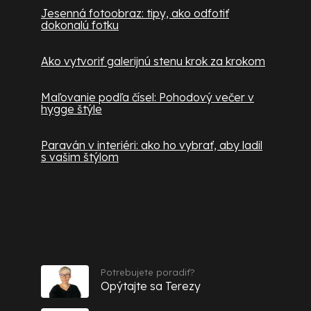
Jesenná fotoobraz: tipy, ako odfotiť
dokonalú fotku
Ako vytvoriť galerijnú stenu krok za krokom
Maľovanie podľa čísel: Pohodový večer v
hygge štýle
Paraván v interiéri: ako ho vybrať, aby ladil
s vašim štýlom
Kontakt
Potrebujete poradiť?
Opýtajte sa Terezy