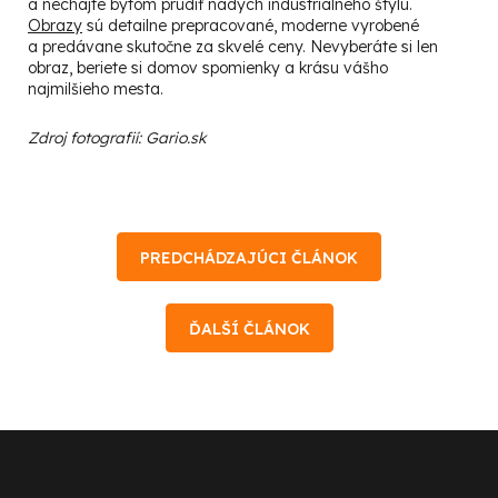
a nechajte bytom prúdiť nádych industriálneho štýlu.
Obrazy
sú detailne prepracované, moderne vyrobené
a predávane skutočne za skvelé ceny. Nevyberáte si len
obraz, beriete si domov spomienky a krásu vášho
najmilšieho mesta.
Zdroj fotografií: Gario.sk
PREDCHÁDZAJÚCI ČLÁNOK
ĎALŠÍ ČLÁNOK
Z
á