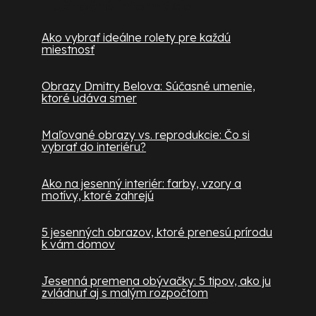
Užitočné informácie
Ako vybrať ideálne rolety pre každú
miestnosť
Obrazy Dmitry Belova: Súčasné umenie,
ktoré udáva smer
Maľované obrazy vs. reprodukcie: Čo si
vybrať do interiéru?
Ako na jesenný interiér: farby, vzory a
motívy, ktoré zahrejú
5 jesenných obrazov, ktoré prenesú prírodu
k vám domov
Jesenná premena obývačky: 5 tipov, ako ju
zvládnuť aj s malým rozpočtom