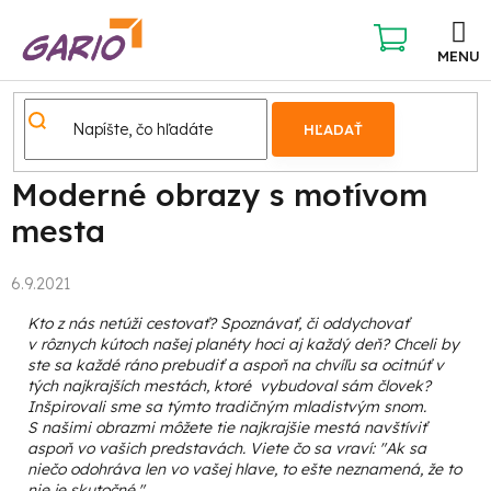
Prejsť
na
obsah
NÁKUPNÝ
KOŠÍK
HĽADAŤ
Moderné obrazy s motívom
mesta
6.9.2021
Kto z nás netúži cestovať? Spoznávať, či oddychovať
v rôznych kútoch našej planéty hoci aj každý deň? Chceli by
ste sa každé ráno prebudiť a aspoň na chvíľu sa ocitnúť v
tých najkrajších mestách, ktoré vybudoval sám človek?
Inšpirovali sme sa týmto tradičným mladistvým snom.
S našimi obrazmi môžete tie najkrajšie mestá navštíviť
aspoň vo vašich predstavách. Viete čo sa vraví: "Ak sa
niečo odohráva len vo vašej hlave, to ešte neznamená, že to
nie je skutočné."