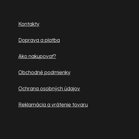
p
Zákaznícky servis
ä
Kontakty
t
i
Doprava a platba
e
Ako nakupovať?
Obchodné podmienky
Ochrana osobných údajov
Reklamácia a vrátenie tovaru