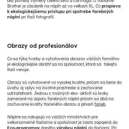
bez potreby výmeny celého setu a cartridga. U tlačiarne
Brother je zásobník na náplň až vo veľkosti XL. Čo
prispieva
k ekologickejšiemu prístupu pri spotrebe farebný
ch
náplní
pri tlači fotografií.
Obrazy od profesionálov
Čo sa týka tvorby a vyhotovenia obrazov väčších formátov
je ekologickejšie obrátiť sa na spoločnosť, ktorá sa takejto
tlači venuje.
Obrazy sú vyhotovené vo vysokej kvalite, pričom sa berie do
úvahy aj vplyv na životné prostredie a zachovanie
udržateľnosti. Jednou z možných eko- aktivít sú kroky
zamerané na úsporu farebných náplní pričom sa dbá na
zachovanie kvality tlačeného obrazu a plnosti
farieb
.
Náplne sa nakupujú vo väčších množstvách pre
veľkorozmerné tlačiarne a spoločnosť je často zapojená do
Eco-programov
daného
výrobcu náplní
do tlačiarní. Pri