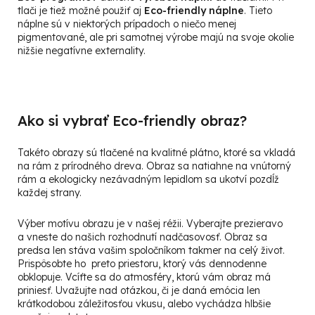
tlači je tiež možné použiť aj
Eco-friendly náplne
. Tieto
náplne sú v niektorých prípadoch o niečo menej
pigmentované, ale pri samotnej výrobe majú na svoje okolie
nižšie negatívne externality.
Ako si vybrať Eco-friendly obraz?
Takéto obrazy sú tlačené na kvalitné plátno, ktoré sa vkladá
na rám z prírodného dreva. Obraz sa natiahne na vnútorný
rám a ekologicky nezávadným lepidlom sa ukotví pozdĺž
každej strany.
Výber motívu obrazu je v našej réžii. Vyberajte prezieravo
a vneste do našich rozhodnutí nadčasovosť. Obraz sa
predsa len stáva vašim spoločníkom takmer na celý život.
Prispôsobte ho preto priestoru, ktorý vás dennodenne
obklopuje. Vcíťte sa do atmosféry, ktorú vám obraz má
priniesť. Uvažujte nad otázkou, či je daná emócia len
krátkodobou záležitosťou vkusu, alebo vychádza hlbšie