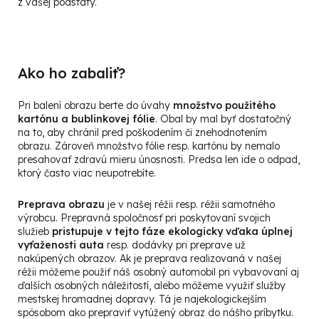
z vašej podstaty.
Ako ho zabaliť?
Pri balení obrazu berte do úvahy
množstvo použit
ého
kart
ónu a bublinkovej f
ólie
. Obal by mal byť dostatočný
na to, aby chránil pred poškodením či znehodnotením
obrazu. Zároveň množstvo fólie resp. kartónu by nemalo
presahovať zdravú mieru únosnosti. Predsa len ide o odpad,
ktorý často viac neupotrebíte.
Preprava obrazu
je v našej réžii resp. réžii samotného
výrobcu. Prepravná spoločnosť pri poskytovaní svojich
služieb
pristupuje v tejto fáze ekologicky vďaka úplnej
vyťaženosti auta
resp. dodávky pri preprave už
nakúpených obrazov. Ak je preprava realizovaná v našej
réžii môžeme použiť náš osobný automobil pri vybavovaní aj
ďalších osobných náležitostí, alebo môžeme využiť služby
mestskej hromadnej dopravy. Tá je najekologickejším
spôsobom ako prepraviť vytúžený obraz do nášho príbytku.