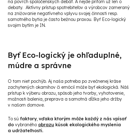
na povrch spoločenských debát. A nejde pritom už len o
debaty. Aktívny prístup spotrebiteľov a výrobcov zameraný
na znižovanie negatívneho vplyvu svojej činnosti resp.
samotného bytia je často bežnou praxou. Byť Eco-logický
svojim bytím je IN.
Byť Eco-logický je ohľaduplné,
múdre a správne
O tom niet pochýb. Aj naša potreba po zvečnenej kráse
zachytených okamihov či emócií môže byť ekologická. Náš
prístup k výberu obrazu, spôsob jeho tvorby, vyhotovenie,
možnosti balenia, preprava a samotná dĺžka jeho držby
v našom domove.
To sú
faktory
,
vďaka ktorým môže každý z nás
vpísať
do
vybraného
obrazu
kúsok ekologick
ého myslenia
a udržateľnosti.