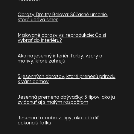
Obrazy Dmitry Belova: Súčasné umenie,
ktoré udáva smer
Maľované obrazy vs. reprodukcie: Čo si
vybrať do interiéru?
Ako na jesenný interiér: farby, vzory a
motívy, ktoré zahrejú
5 jesenných obrazov, ktoré prenesú prírodu
k vám domov
Jesenná premena obývačky: 5 tipov, ako ju
zvládnuť aj s malým rozpočtom
Jesenná fotoobraz: tipy, ako odfotiť
dokonalú fotku