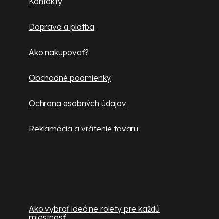
Kontakty
t
i
Doprava a platba
e
Ako nakupovať?
Obchodné podmienky
Ochrana osobných údajov
Reklamácia a vrátenie tovaru
Užitočné informácie
Ako vybrať ideálne rolety pre každú
miestnosť