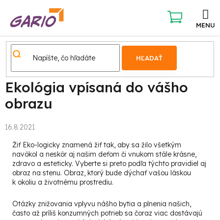
Prejsť
na
obsah
NÁKUPNÝ
KOŠÍK
HĽADAŤ
Ekológia vpísaná do vášho
obrazu
16.8.2021
Žiť Eko-logicky znamená žiť tak, aby sa žilo všetkým
navôkol a neskôr aj našim deťom či vnukom stále krásne,
zdravo a esteticky. Vyberte si preto podľa týchto pravidiel aj
obraz na stenu. Obraz, ktorý bude dýchať vašou láskou
k okoliu a životnému prostrediu.
Otázky znižovania vplyvu nášho bytia a plnenia našich,
často až príliš konzumných potrieb sa čoraz viac dostávajú