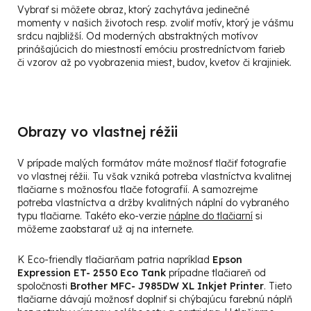
Vybrať si môžete obraz, ktorý zachytáva jedinečné
momenty v našich životoch resp. zvoliť motív, ktorý je vášmu
srdcu najbližší. Od moderných abstraktných motívov
prinášajúcich do miestností emóciu prostredníctvom farieb
či vzorov až po vyobrazenia miest, budov, kvetov či krajiniek.
Obrazy vo vlastnej réžii
V prípade malých formátov máte možnosť tlačiť fotografie
vo vlastnej réžii. Tu však vzniká potreba vlastníctva kvalitnej
tlačiarne s možnosťou tlače fotografií. A samozrejme
potreba vlastníctva a držby kvalitných náplní do vybraného
typu tlačiarne. Takéto eko-verzie
náplne do tlačiarní
si
môžeme zaobstarať už aj na internete.
K Eco-friendly tlačiarňam patria napríklad
Epson
Expression ET- 2550 Eco Tank
prípadne tlačiareň od
spoločnosti
Brother MFC- J985DW XL Inkjet Printer
. Tieto
tlačiarne dávajú možnosť doplniť si chýbajúcu farebnú náplň