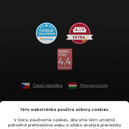
Česká republika
Magyarország
Táto webstránka používa súbory cookies.
V Gariu používame cookies, aby sme Vám umožnili
pohodlné prehliadanie webu a vďaka analýze prevádzky