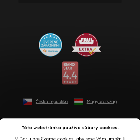
Česká republika
Magyarország
Táto webstránka používa súbory cookies.
V Gariu používame cookies, aby sme Vám umožnili