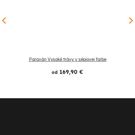
Paraván Vysoké trávy v sépiovej farbe
169,90 €
od
Z
á
p
Zákaznícky servis