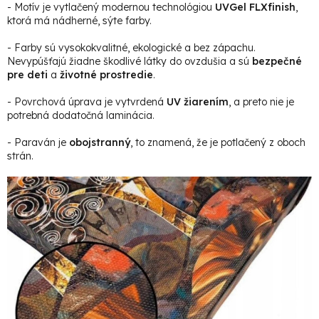
- Motív je vytlačený modernou technológiou
UVGel FLXfinish
,
ktorá má nádherné, sýte farby.
- Farby sú vysokokvalitné, ekologické a bez zápachu.
Nevypúšťajú žiadne škodlivé látky do ovzdušia a sú
bezpečné
pre deti
a
životné prostredie
.
- Povrchová úprava je vytvrdená
UV žiarením
, a preto nie je
potrebná dodatočná laminácia.
- Paraván je
obojstranný
, to znamená, že je potlačený z oboch
strán.