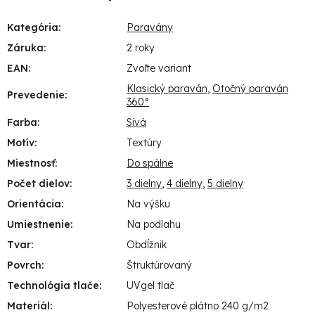
Kategória
:
Paravány
Záruka
:
2 roky
EAN
:
Zvoľte variant
Klasický paraván
,
Otočný paraván
Prevedenie
:
360°
Farba
:
Sivá
Motív
:
Textúry
Miestnosť
:
Do spálne
Počet dielov
:
3 dielny
,
4 dielny
,
5 dielny
Orientácia
:
Na výšku
Umiestnenie
:
Na podlahu
Tvar
:
Obdĺžnik
Povrch
:
Štruktúrovaný
Technológia tlače
:
UVgel tlač
Materiál
:
Polyesterové plátno 240 g/m2