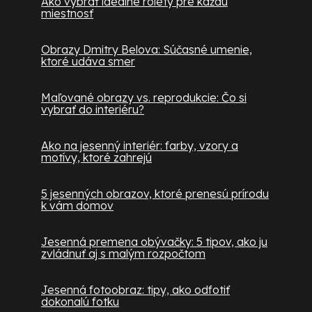
Ako vybrať ideálne rolety pre každú
miestnosť
Obrazy Dmitry Belova: Súčasné umenie,
ktoré udáva smer
Maľované obrazy vs. reprodukcie: Čo si
vybrať do interiéru?
Ako na jesenný interiér: farby, vzory a
motívy, ktoré zahrejú
5 jesenných obrazov, ktoré prenesú prírodu
k vám domov
Jesenná premena obývačky: 5 tipov, ako ju
zvládnuť aj s malým rozpočtom
Jesenná fotoobraz: tipy, ako odfotiť
dokonalú fotku