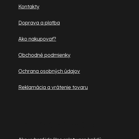
ä
Kontakty
t
Doprava a platba
i
e
Ako nakupovať?
Obchodné podmienky
Ochrana osobných údajov
Reklamácia a vrátenie tovaru
Užitočné informácie