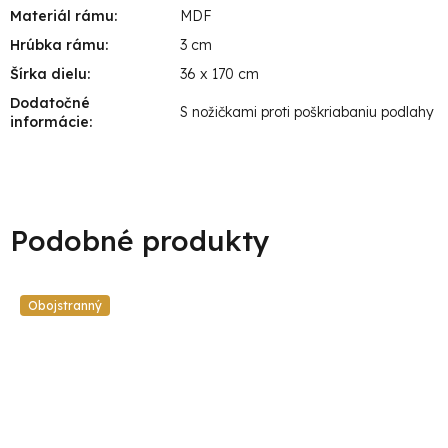
Materiál rámu
:
MDF
Hrúbka rámu
:
3 cm
Šírka dielu
:
36 x 170 cm
Dodatočné
S nožičkami proti poškriabaniu podlahy
informácie
:
Obojstranný