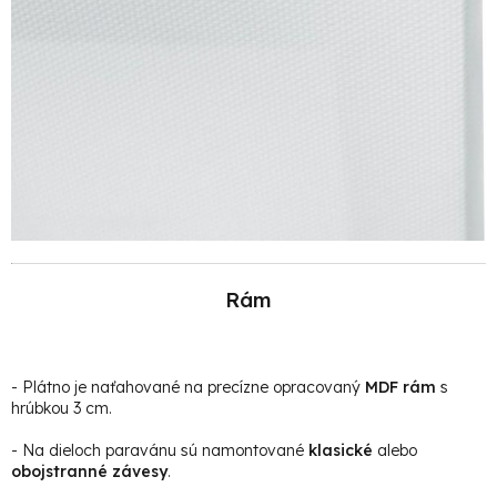
Rám
- Plátno je naťahované na precízne opracovaný
MDF rám
s
hrúbkou 3 cm.
- Na dieloch paravánu sú namontované
klasické
alebo
obojstranné závesy
.