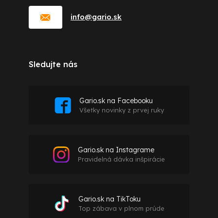
info
@
gario.sk
Sledujte nás
Gario.sk na Facebooku
Všetky novinky z prvej ruky
Gario.sk na Instagrame
Pravidelná dávka inšpirácie
Gario.sk na TikToku
Top zábava v plnom prúde