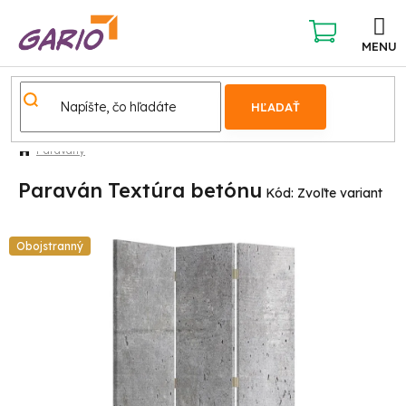
Prejsť
na
obsah
NÁKUPNÝ
KOŠÍK
HĽADAŤ
Paravány
Paraván Textúra betónu
Kód:
Zvoľte variant
Obojstranný