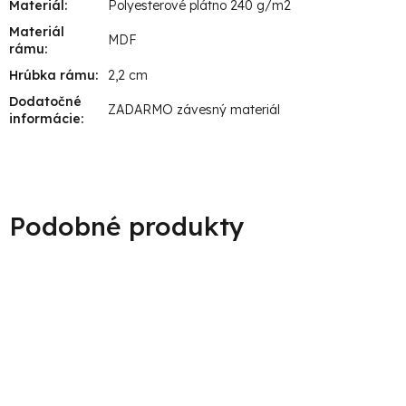
Materiál
:
Polyesterové plátno 240 g/m2
Materiál
MDF
rámu
:
Hrúbka rámu
:
2,2 cm
Dodatočné
ZADARMO závesný materiál
informácie
: