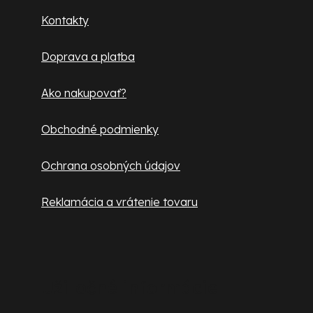
ä
Kontakty
t
Doprava a platba
i
e
Ako nakupovať?
Obchodné podmienky
Ochrana osobných údajov
Reklamácia a vrátenie tovaru
Užitočné informácie