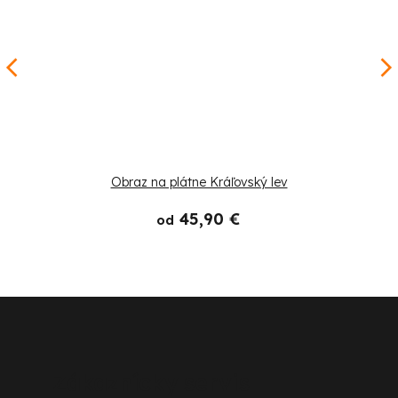
Obraz na plátne Kráľovský lev
45,90 €
od
Z
á
p
Zákaznícky servis