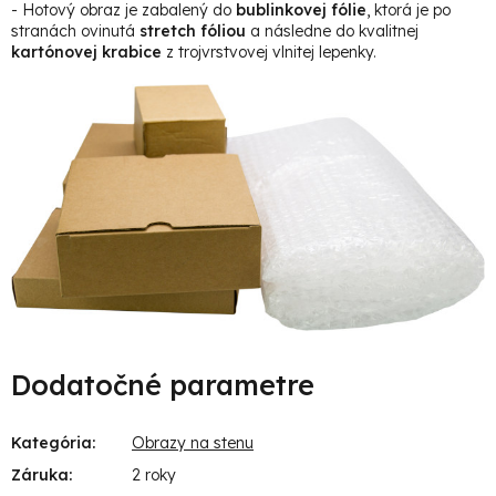
- Hotový obraz je zabalený do
bublinkovej fólie
, ktorá je po
stranách ovinutá
stretch fóliou
a následne do kvalitnej
kartónovej krabice
z trojvrstvovej vlnitej lepenky.
Dodatočné parametre
Kategória
:
Obrazy na stenu
Záruka
:
2 roky