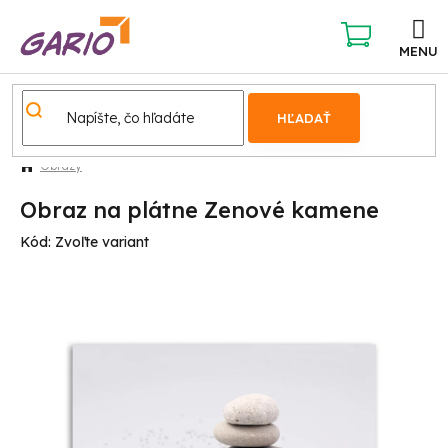
Prejsť
na
obsah
NÁKUPNÝ
KOŠÍK
HĽADAŤ
Obrazy
Obraz na plátne Zenové kamene
Kód:
Zvoľte variant