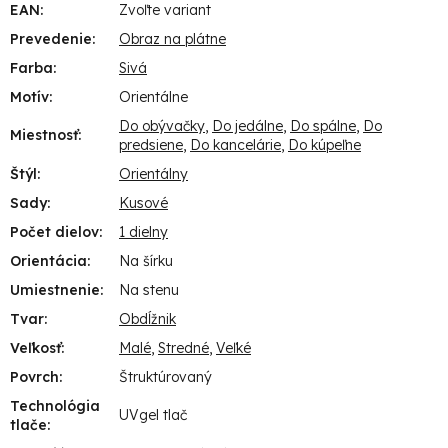
EAN
:
Zvoľte variant
Prevedenie
:
Obraz na plátne
Farba
:
Sivá
Motív
:
Orientálne
Do obývačky
,
Do jedálne
,
Do spálne
,
Do
Miestnosť
:
predsiene
,
Do kancelárie
,
Do kúpeľne
Štýl
:
Orientálny
Sady
:
Kusové
Počet dielov
:
1 dielny
Orientácia
:
Na šírku
Umiestnenie
:
Na stenu
Tvar
:
Obdĺžnik
Veľkosť
:
Malé
,
Stredné
,
Veľké
Povrch
:
Štruktúrovaný
Technológia
UVgel tlač
tlače
: