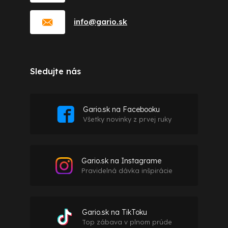
info
@
gario.sk
Sledujte nás
Gario.sk na Facebooku
Všetky novinky z prvej ruky
Gario.sk na Instagrame
Pravidelná dávka inšpirácie
Gario.sk na TikToku
Top zábava v plnom prúde