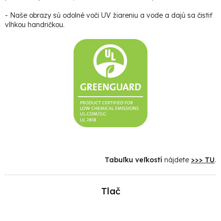
- Naše obrazy sú odolné voči UV žiareniu a vode a dajú sa čistiť
vlhkou handričkou.
Tabuľku veľkostí
nájdete
>>> TU
.
Tlač