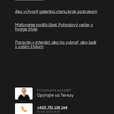
Ako vytvoriť galerijnú stenu krok za krokom
Maľovanie podľa čísel: Pohodový večer v
hygge štýle
Paraván v interiéri: ako ho vybrať, aby ladil
s vašim štýlom
Kontakt
Potrebujete poradiť?
Opýtajte sa Terezy
+420 731 118 164