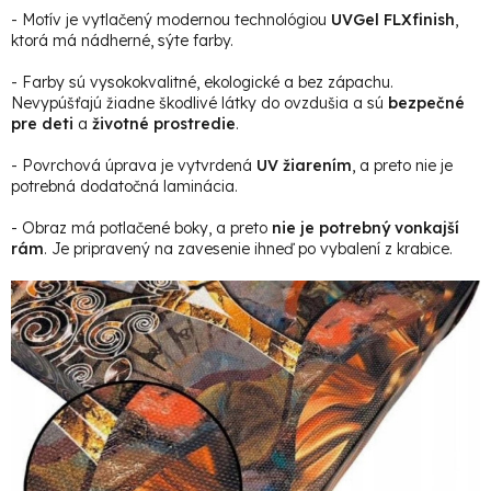
- Motív je vytlačený modernou technológiou
UVGel FLXfinish
,
ktorá má nádherné, sýte farby.
- Farby sú vysokokvalitné, ekologické a bez zápachu.
Nevypúšťajú žiadne škodlivé látky do ovzdušia a sú
bezpečné
pre deti
a
životné prostredie
.
- Povrchová úprava je vytvrdená
UV žiarením
, a preto nie je
potrebná dodatočná laminácia.
- Obraz má potlačené boky, a preto
nie je potrebný vonkajší
rám
. Je pripravený na zavesenie ihneď po vybalení z krabice.