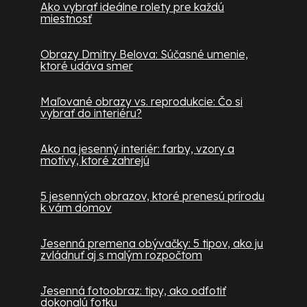
Ako vybrať ideálne rolety pre každú
miestnosť
Obrazy Dmitry Belova: Súčasné umenie,
ktoré udáva smer
Maľované obrazy vs. reprodukcie: Čo si
vybrať do interiéru?
Ako na jesenný interiér: farby, vzory a
motívy, ktoré zahrejú
5 jesenných obrazov, ktoré prenesú prírodu
k vám domov
Jesenná premena obývačky: 5 tipov, ako ju
zvládnuť aj s malým rozpočtom
Jesenná fotoobraz: tipy, ako odfotiť
dokonalú fotku