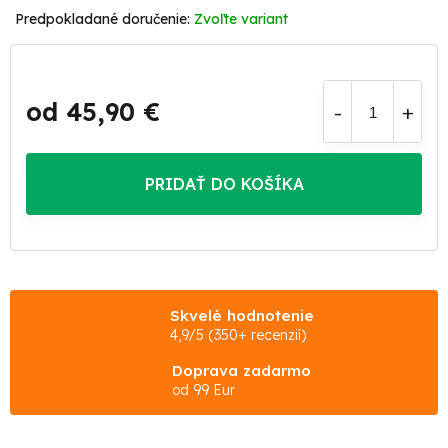
Zvoľte variant
od
45,90 €
Jednotková
cena:
PRIDAŤ DO KOŠÍKA
Skvelé hodnotenie
4,9/5 (350+ recenzií)
Doprava zadarmo
od 99 Eur