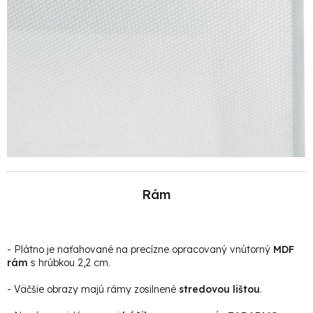
Rám
- Plátno je naťahované na precízne opracovaný vnútorný
MDF
rám
s hrúbkou 2,2 cm.
- Väčšie obrazy majú rámy zosilnené
stredovou lištou
.