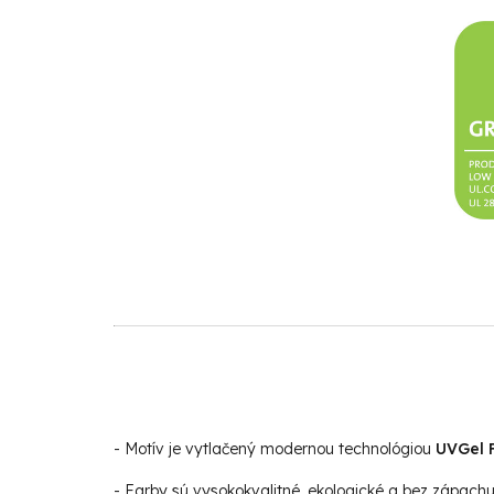
- Motív je vytlačený modernou technológiou
UVGel F
- Farby sú vysokokvalitné, ekologické a bez zápach