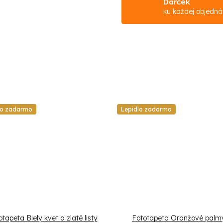
Darček
ku každej objedn
lo zadarmo
Lepidlo zadarmo
tapeta Biely kvet a zlaté listy
Fototapeta Oranžové palm