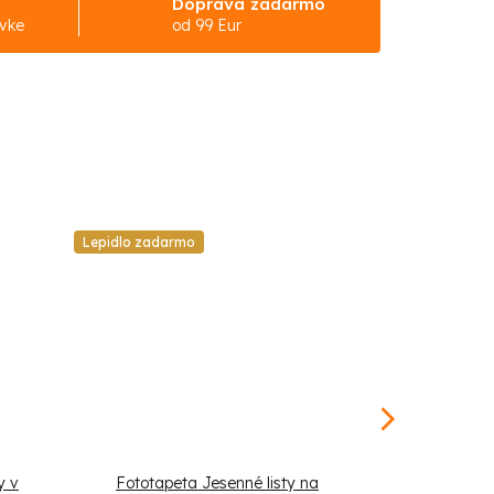
Doprava zadarmo
ávke
od 99 Eur
Lepidlo zadarmo
Lepidlo zadar
y v
Fototapeta Jesenné listy na
Fototap