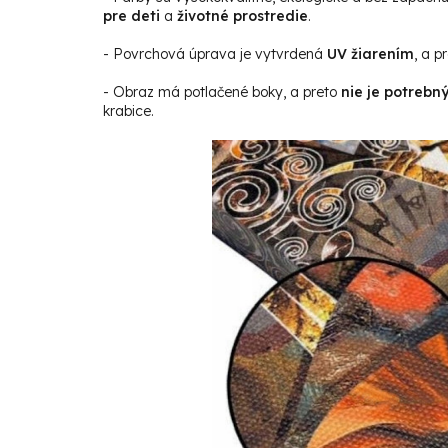
pre deti
a
životné prostredie
.
- Povrchová úprava je vytvrdená
UV žiarením
, a p
- Obraz má potlačené boky, a preto
nie je potrebn
krabice.