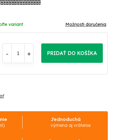
oľte variant
Možnosti doručenia
PRIDAŤ DO KOŠÍKA
ať
nie
Jednoduchá
ií)
výmena aj vrátenie