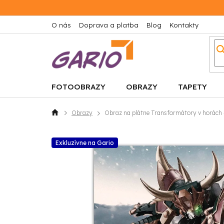
Prejsť
na
obsah
O nás
Doprava a platba
Blog
Kontakty
FOTOOBRAZY
OBRAZY
TAPETY
Obrazy
Obraz na plátne Transformátory v horách
Domov
Exkluzívne na Gario