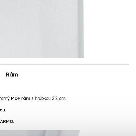
Rám
útorný
MDF rám
s hrúbkou 2,2 cm.
tou
.
ADARMO
.