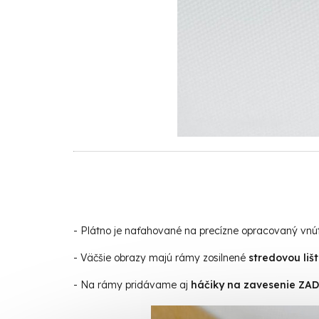
- Plátno je naťahované na precízne opracovaný vn
- Väčšie obrazy majú rámy zosilnené
stredovou liš
- Na rámy pridávame aj
háčiky na zavesenie Z