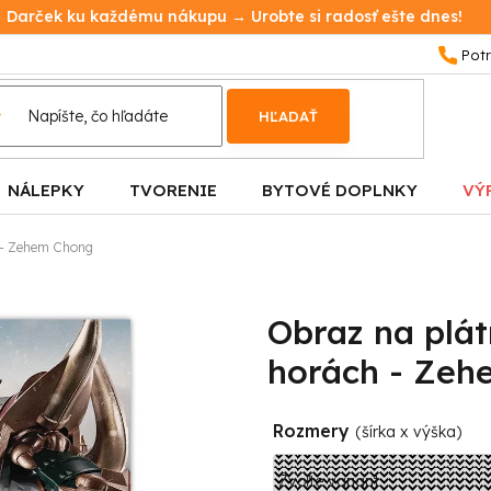
Darček ku každému nákupu → Urobte si radosť ešte dnes!
HĽADAŤ
NÁLEPKY
TVORENIE
BYTOVÉ DOPLNKY
VÝ
 - Zehem Chong
Obraz na plá
horách - Zeh
Rozmery
(šírka x výška)