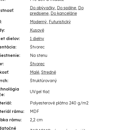
Do obývačky
,
Do spálne
,
Do
stnosť
:
predsiene
,
Do kancelárie
l
:
Moderný
,
Futuristický
dy
:
Kusové
et dielov
:
1 dielny
entácia
:
Štvorec
iestnenie
:
Na stenu
ar
:
Štvorec
kosť
:
Malé
,
Stredné
vrch
:
Štruktúrovaný
chnológia
UVgel tlač
če
:
eriál
:
Polyesterové plátno 240 g/m2
eriál rámu
:
MDF
úbka rámu
:
2,2 cm
datočné