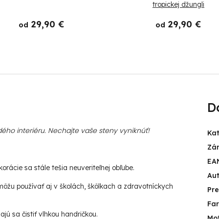
tropickej džungli
29,90 €
29,90 €
od
od
D
ého interiéru. Nechajte vaše steny vyniknúť!
Ka
Zá
EA
rácie sa stále tešia neuveriteľnej obľube.
Aut
ôžu používať aj v školách, škôlkach a zdravotníckych
Pr
Fa
jú sa čistiť vlhkou handričkou.
Mot