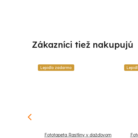
Lepidlo zadarmo
Lepid
a a kvety
Fototapeta Rastliny v dažďovom
Foto