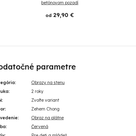
betónovom pozadí
29,90 €
od
o
odatočné parametre
tegória
:
Obrazy na stenu
ruka
:
2 roky
N
:
Zvoľte variant
or
:
Zehem Chong
evedenie
:
Obraz na plátne
rba
:
Červená
ív
:
Pre deti a mládež