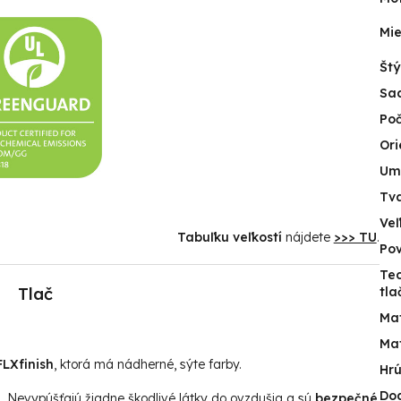
Mie
Štý
Sa
Poč
Ori
Um
Tv
Veľ
Tabuľku veľkostí
nájdete
>>> TU
.
Po
Te
Tlač
tla
Mat
Mat
LXfinish
, ktorá má nádherné, sýte farby.
Hr
Do
u. Nevypúšťajú žiadne škodlivé látky do ovzdušia a sú
bezpečné