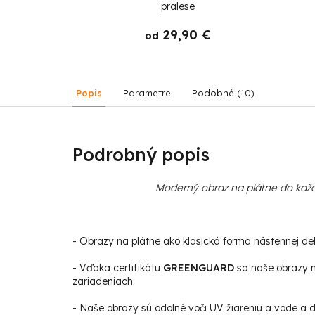
pralese
 €
29,90 €
od
Popis
Parametre
Podobné (10)
Podrobný popis
Moderný obraz na plátne do každ
- Obrazy na plátne ako klasická forma nástennej deko
- Vďaka certifikátu
GREENGUARD
sa naše obrazy m
zariadeniach.
- Naše obrazy sú odolné voči UV žiareniu a vode a da