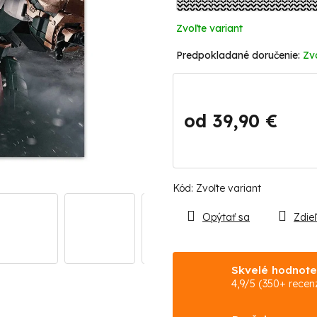
Zvoľte variant
Zv
od
39,90 €
Jednotková
cena:
Kód:
Zvoľte variant
Opýtať sa
Zdieľ
Skvelé hodnote
4,9/5 (350+ recenz