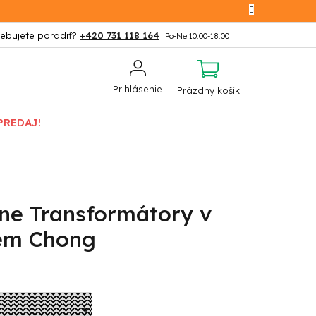
+420 731 118 164
NÁKUPNÝ
Prihlásenie
Prázdny košík
KOŠÍK
PREDAJ!
tne Transformátory v
em Chong