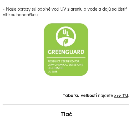
- Naše obrazy sú odolné voči UV žiareniu a vode a dajú sa čistiť
vlhkou handričkou.
Tabuľku veľkostí
nájdete
>>> TU
.
Tlač