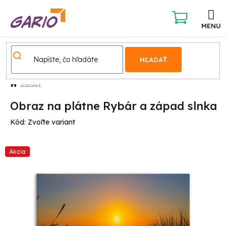
Prejsť
na
obsah
NÁKUPNÝ
KOŠÍK
HĽADAŤ
Obrazy
Obraz na plátne Rybár a západ slnka
Kód:
Zvoľte variant
Akcia