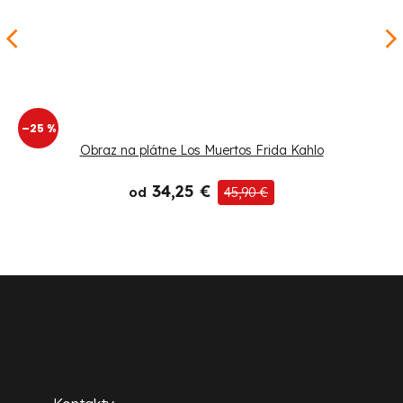
–25 %
Obraz na plátne Los Muertos Frida Kahlo
34,25 €
od
45,90 €
Z
á
p
Zákaznícky servis
ä