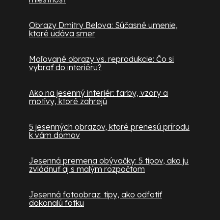
Obrazy Dmitry Belova: Súčasné umenie,
ktoré udáva smer
Maľované obrazy vs. reprodukcie: Čo si
vybrať do interiéru?
Ako na jesenný interiér: farby, vzory a
motívy, ktoré zahrejú
5 jesenných obrazov, ktoré prenesú prírodu
k vám domov
Jesenná premena obývačky: 5 tipov, ako ju
zvládnuť aj s malým rozpočtom
Jesenná fotoobraz: tipy, ako odfotiť
dokonalú fotku