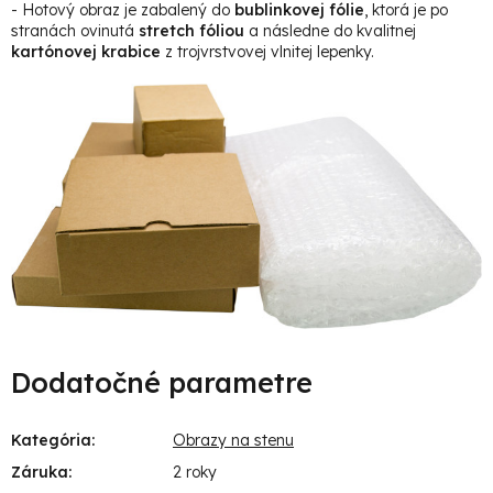
- Hotový obraz je zabalený do
bublinkovej fólie
, ktorá je po
stranách ovinutá
stretch fóliou
a následne do kvalitnej
kartónovej krabice
z trojvrstvovej vlnitej lepenky.
Dodatočné parametre
Kategória
:
Obrazy na stenu
Záruka
:
2 roky