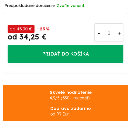
Zvoľte variant
od 45,90 €
–25 %
od
34,25 €
Jednotková
cena:
PRIDAŤ DO KOŠÍKA
Skvelé hodnotenie
4,9/5 (350+ recenzií)
Doprava zadarmo
od 99 Eur