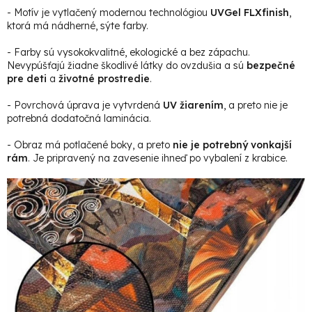
- Motív je vytlačený modernou technológiou
UVGel FLXfinish
,
ktorá má nádherné, sýte farby.
- Farby sú vysokokvalitné, ekologické a bez zápachu.
Nevypúšťajú žiadne škodlivé látky do ovzdušia a sú
bezpečné
pre deti
a
životné prostredie
.
- Povrchová úprava je vytvrdená
UV žiarením
, a preto nie je
potrebná dodatočná laminácia.
- Obraz má potlačené boky, a preto
nie je potrebný vonkajší
rám
. Je pripravený na zavesenie ihneď po vybalení z krabice.