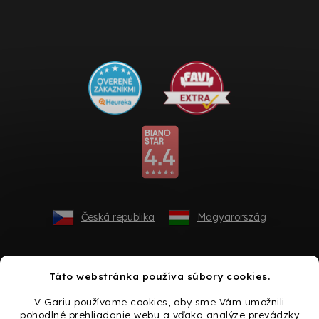
Česká republika
Magyarország
Táto webstránka používa súbory cookies.
V Gariu používame cookies, aby sme Vám umožnili
pohodlné prehliadanie webu a vďaka analýze prevádzky