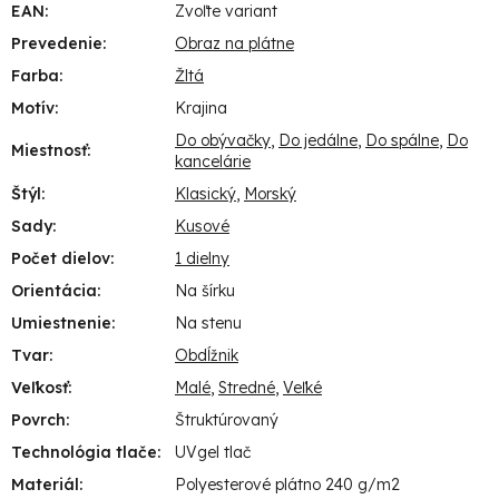
EAN
:
Zvoľte variant
Prevedenie
:
Obraz na plátne
Farba
:
Žltá
Motív
:
Krajina
Do obývačky
,
Do jedálne
,
Do spálne
,
Do
Miestnosť
:
kancelárie
Štýl
:
Klasický
,
Morský
Sady
:
Kusové
Počet dielov
:
1 dielny
Orientácia
:
Na šírku
Umiestnenie
:
Na stenu
Tvar
:
Obdĺžnik
Veľkosť
:
Malé
,
Stredné
,
Veľké
Povrch
:
Štruktúrovaný
Technológia tlače
:
UVgel tlač
Materiál
:
Polyesterové plátno 240 g/m2