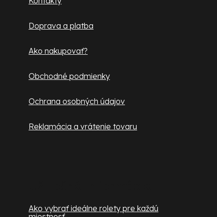
Kontakty
t
Doprava a platba
i
e
Ako nakupovať?
Obchodné podmienky
Ochrana osobných údajov
Reklamácia a vrátenie tovaru
Užitočné informácie
Ako vybrať ideálne rolety pre každú
miestnosť