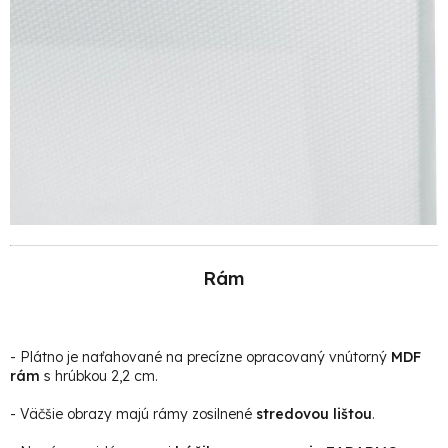
Rám
- Plátno je naťahované na precízne opracovaný vnútorný
MDF
rám
s hrúbkou 2,2 cm.
- Väčšie obrazy majú rámy zosilnené
stredovou lištou
.