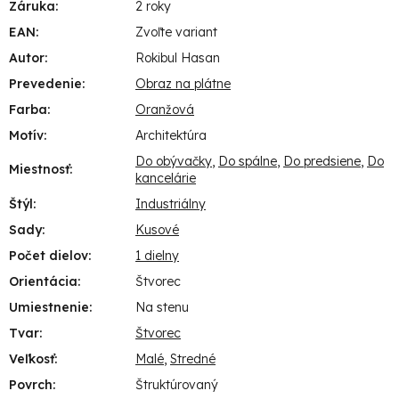
Záruka
:
2 roky
EAN
:
Zvoľte variant
Autor
:
Rokibul Hasan
Prevedenie
:
Obraz na plátne
Farba
:
Oranžová
Motív
:
Architektúra
Do obývačky
,
Do spálne
,
Do predsiene
,
Do
Miestnosť
:
kancelárie
Štýl
:
Industriálny
Sady
:
Kusové
Počet dielov
:
1 dielny
Orientácia
:
Štvorec
Umiestnenie
:
Na stenu
Tvar
:
Štvorec
Veľkosť
:
Malé
,
Stredné
Povrch
:
Štruktúrovaný