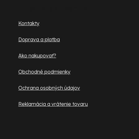
p
Zákaznícky servis
ä
Kontakty
t
Doprava a platba
i
e
Ako nakupovať?
Obchodné podmienky
Ochrana osobných údajov
Reklamácia a vrátenie tovaru