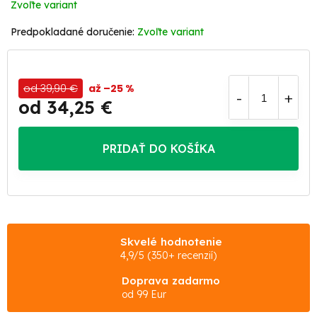
Zvoľte variant
Zvoľte variant
od 39,90 €
až –25 %
od
34,25 €
Jednotková
cena:
PRIDAŤ DO KOŠÍKA
Skvelé hodnotenie
4,9/5 (350+ recenzií)
Doprava zadarmo
od 99 Eur