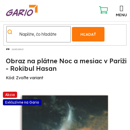
Prejsť
na
obsah
NÁKUPNÝ
KOŠÍK
HĽADAŤ
Obrazy
Obraz na plátne Noc a mesiac v Paríži
- Rokibul Hasan
Kód:
Zvoľte variant
Akcia
Exkluzívne na Gario