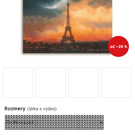
až –25 %
Rozmery
(šírka x výška)