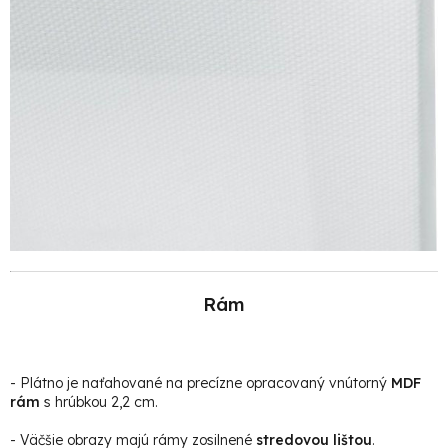
Rám
- Plátno je naťahované na precízne opracovaný vnútorný
MDF
rám
s hrúbkou 2,2 cm.
- Väčšie obrazy majú rámy zosilnené
stredovou lištou
.