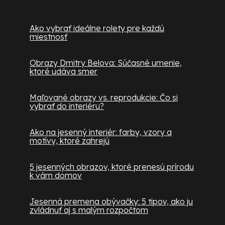
Užitočné informácie
Ako vybrať ideálne rolety pre každú
miestnosť
Obrazy Dmitry Belova: Súčasné umenie,
ktoré udáva smer
Maľované obrazy vs. reprodukcie: Čo si
vybrať do interiéru?
Ako na jesenný interiér: farby, vzory a
motívy, ktoré zahrejú
5 jesenných obrazov, ktoré prenesú prírodu
k vám domov
Jesenná premena obývačky: 5 tipov, ako ju
zvládnuť aj s malým rozpočtom