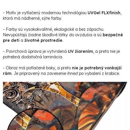
- Motív je vytlačený modernou technológiou
UVGel FLXfinish
,
ktorá má nádherné, sýte farby.
- Farby sú vysokokvalitné, ekologické a bez zápachu.
Nevypúšťajú žiadne škodlivé látky do ovzdušia a sú
bezpečné
pre deti
a
životné prostredie
.
- Povrchová úprava je vytvrdená
UV žiarením
, a preto nie je
potrebná dodatočná laminácia.
- Obraz má potlačené boky, a preto
nie je potrebný vonkajší
rám
. Je pripravený na zavesenie ihneď po vybalení z krabice.