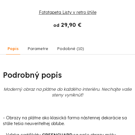
Fototapeta Listy v retro štýle
29,90 €
od
Popis
Parametre
Podobné (10)
Podrobný popis
Moderný obraz na plátne do každého interiéru. Nechajte vaše
steny vyniknúť!
- Obrazy na plátne ako klasická forma nástennej dekorácie sa
stále tešia neuveriteľnej obľube.
- Vďaka certifikátu
GREENGUARD
sa naše obrazy môžu