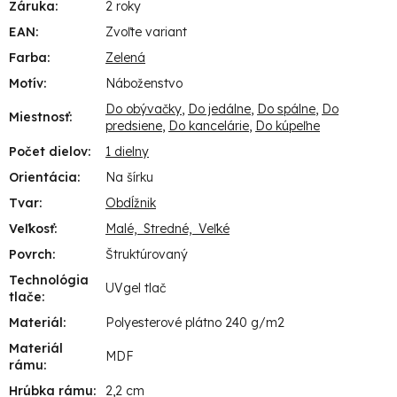
Záruka
:
2 roky
EAN
:
Zvoľte variant
Farba
:
Zelená
Motív
:
Náboženstvo
Do obývačky
,
Do jedálne
,
Do spálne
,
Do
Miestnosť
:
predsiene
,
Do kancelárie
,
Do kúpeľne
Počet dielov
:
1 dielny
Orientácia
:
Na šírku
Tvar
:
Obdĺžnik
Veľkosť
:
Malé, Stredné, Veľké
Povrch
:
Štruktúrovaný
Technológia
UVgel tlač
tlače
:
Materiál
:
Polyesterové plátno 240 g/m2
Materiál
MDF
rámu
:
Hrúbka rámu
:
2,2 cm