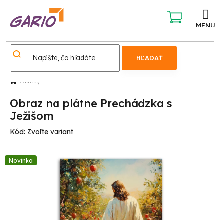
Prejsť
na
obsah
NÁKUPNÝ
KOŠÍK
HĽADAŤ
Obrazy
Obraz na plátne Prechádzka s
Ježišom
Kód:
Zvoľte variant
Novinka