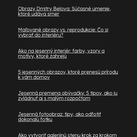
Obrazy Dmitry Belova: Súčasné umenie,
ktoré udáva smer
Maľované obrazy vs. reprodukcie: Čo si
vybrať do interiéru?
Ako na jesenný interiér: farby, vzory a
motívy, ktoré zahrejú
5 jesenných obrazov, ktoré prenesú prírodu
k vám domov
Jesenná premena obývačky: 5 tipov, ako ju
zvládnuť aj s malým rozpočtom
Jesenná fotoobraz: tipy, ako odfotiť
dokonalú fotku
Ako vytvoriť galerijnú stenu krok za krokom