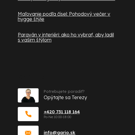
Maľovanie podľa čísel: Pohodový večer v
hygge štýle
Paraván v interiéri: ako ho vybrať, aby ladil
s vašim štýlom
Kontakt
Potrebujete poradiť?
Opýtajte sa Terezy
+420 731 118 164
info
@
gario.sk