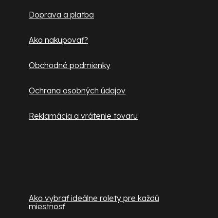
t
Doprava a platba
i
e
Ako nakupovať?
Obchodné podmienky
Ochrana osobných údajov
Reklamácia a vrátenie tovaru
Užitočné informácie
Ako vybrať ideálne rolety pre každú
miestnosť