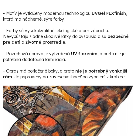
- Motív je vytlačený modernou technológiou
UVGel FLXfinish
,
ktorá má nádherné, sýte farby.
- Farby sú vysokokvalitné, ekologické a bez zápachu.
Nevypúšťajú žiadne škodlivé látky do ovzdušia a sú
bezpečné
pre deti
a
životné prostredie
.
- Povrchová úprava je vytvrdená
UV žiarením
, a preto nie je
potrebná dodatočná laminácia.
- Obraz má potlačené boky, a preto
nie je potrebný vonkajší
rám
. Je pripravený na zavesenie ihneď po vybalení z krabice.