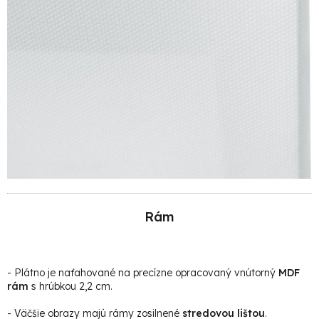
Rám
- Plátno je naťahované na precízne opracovaný vnútorný
MDF
rám
s hrúbkou 2,2 cm.
- Väčšie obrazy majú rámy zosilnené
stredovou lištou
.