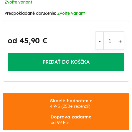
Zvoľte variant
Zvoľte variant
od
45,90 €
Jednotková
cena:
PRIDAŤ DO KOŠÍKA
Skvelé hodnotenie
4,9/5 (350+ recenzií)
Doprava zadarmo
od 99 Eur