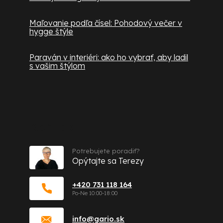
Maľovanie podľa čísel: Pohodový večer v
hygge štýle
Paraván v interiéri: ako ho vybrať, aby ladil
s vašim štýlom
Kontakt
Potrebujete poradiť?
Opýtajte sa Terezy
+420 731 118 164
info
@
gario.sk