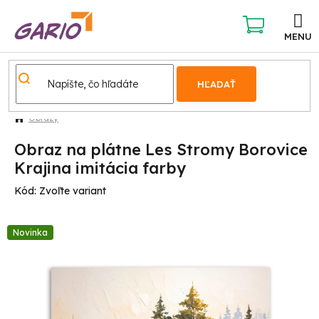
Prejsť
na
obsah
NÁKUPNÝ
KOŠÍK
HĽADAŤ
Obrazy
Obraz na plátne Les Stromy Borovice
Krajina imitácia farby
Kód:
Zvoľte variant
Novinka