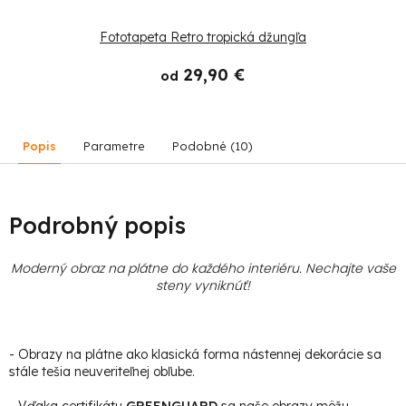
Fototapeta Retro tropická džungľa
29,90 €
od
Popis
Parametre
Podobné (10)
Podrobný popis
Moderný obraz na plátne do každého interiéru. Nechajte vaše
steny vyniknúť!
- Obrazy na plátne ako klasická forma nástennej dekorácie sa
stále tešia neuveriteľnej obľube.
- Vďaka certifikátu
GREENGUARD
sa naše obrazy môžu