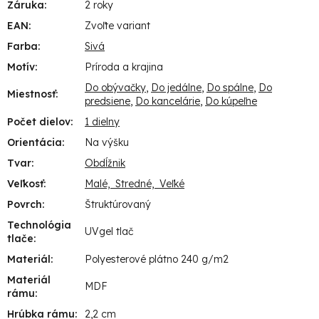
Záruka
:
2 roky
EAN
:
Zvoľte variant
Farba
:
Sivá
Motív
:
Príroda a krajina
Do obývačky
,
Do jedálne
,
Do spálne
,
Do
Miestnosť
:
predsiene
,
Do kancelárie
,
Do kúpeľne
Počet dielov
:
1 dielny
Orientácia
:
Na výšku
Tvar
:
Obdĺžnik
Veľkosť
:
Malé, Stredné, Veľké
Povrch
:
Štruktúrovaný
Technológia
UVgel tlač
tlače
:
Materiál
:
Polyesterové plátno 240 g/m2
Materiál
MDF
rámu
:
Hrúbka rámu
:
2,2 cm