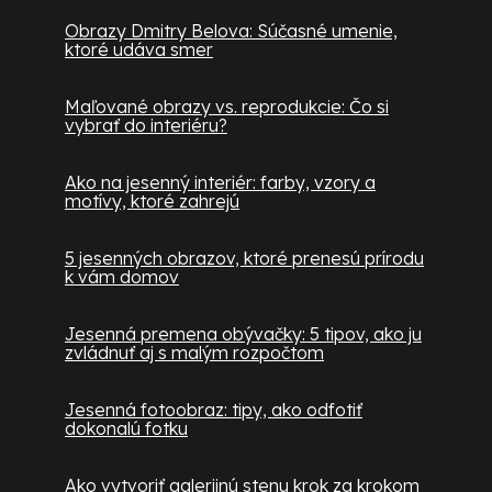
Obrazy Dmitry Belova: Súčasné umenie,
ktoré udáva smer
Maľované obrazy vs. reprodukcie: Čo si
vybrať do interiéru?
Ako na jesenný interiér: farby, vzory a
motívy, ktoré zahrejú
5 jesenných obrazov, ktoré prenesú prírodu
k vám domov
Jesenná premena obývačky: 5 tipov, ako ju
zvládnuť aj s malým rozpočtom
Jesenná fotoobraz: tipy, ako odfotiť
dokonalú fotku
Ako vytvoriť galerijnú stenu krok za krokom