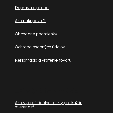
t
Doprava a platba
i
e
Ako nakupovať?
Obchodné podmienky
Ochrana osobných údajov
Reklamácia a vrátenie tovaru
Užitočné informácie
Ako vybrať ideálne rolety pre každú
miestnosť