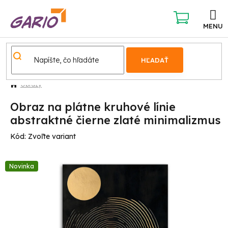
Prejsť
na
obsah
NÁKUPNÝ
KOŠÍK
HĽADAŤ
Obrazy
Obraz na plátne kruhové línie
abstraktné čierne zlaté minimalizmus
Kód:
Zvoľte variant
Novinka