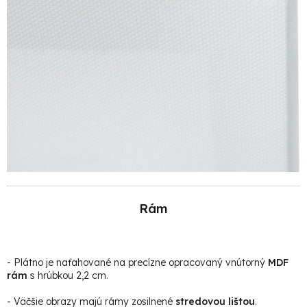
Rám
- Plátno je naťahované na precízne opracovaný vnútorný
MDF
rám
s hrúbkou 2,2 cm.
- Väčšie obrazy majú rámy zosilnené
stredovou lištou
.