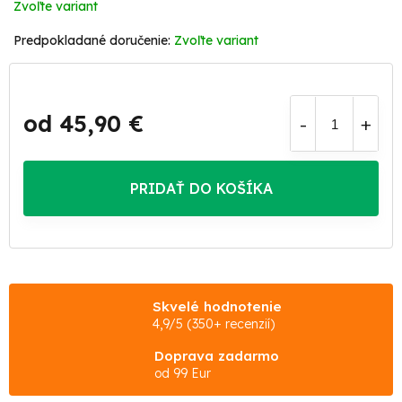
Zvoľte variant
Zvoľte variant
od
45,90 €
Jednotková
cena:
PRIDAŤ DO KOŠÍKA
Skvelé hodnotenie
4,9/5 (350+ recenzií)
Doprava zadarmo
od 99 Eur