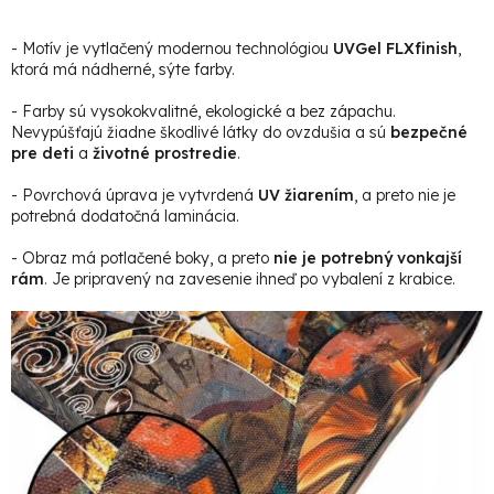
- Motív je vytlačený modernou technológiou
UVGel FLXfinish
,
ktorá má nádherné, sýte farby.
- Farby sú vysokokvalitné, ekologické a bez zápachu.
Nevypúšťajú žiadne škodlivé látky do ovzdušia a sú
bezpečné
pre deti
a
životné prostredie
.
- Povrchová úprava je vytvrdená
UV žiarením
, a preto nie je
potrebná dodatočná laminácia.
- Obraz má potlačené boky, a preto
nie je potrebný vonkajší
rám
. Je pripravený na zavesenie ihneď po vybalení z krabice.