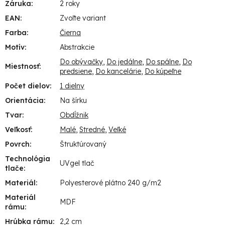
Záruka
:
2 roky
EAN
:
Zvoľte variant
Farba
:
Čierna
Motív
:
Abstrakcie
Do obývačky
,
Do jedálne
,
Do spálne
,
Do
Miestnosť
:
predsiene
,
Do kancelárie
,
Do kúpeľne
Počet dielov
:
1 dielny
Orientácia
:
Na šírku
Tvar
:
Obdĺžnik
Veľkosť
:
Malé
,
Stredné
,
Veľké
Povrch
:
Štruktúrovaný
Technológia
UVgel tlač
tlače
:
Materiál
:
Polyesterové plátno 240 g/m2
Materiál
MDF
rámu
:
Hrúbka rámu
:
2,2 cm