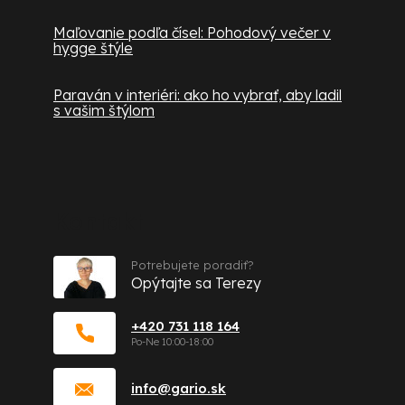
Maľovanie podľa čísel: Pohodový večer v
hygge štýle
Paraván v interiéri: ako ho vybrať, aby ladil
s vašim štýlom
Kontakt
Potrebujete poradiť?
Opýtajte sa Terezy
+420 731 118 164
info
@
gario.sk