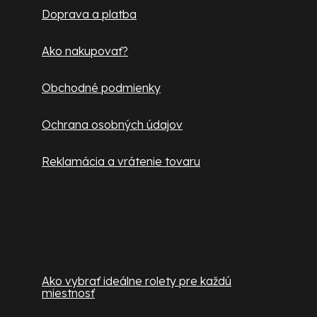
Doprava a platba
i
e
Ako nakupovať?
Obchodné podmienky
Ochrana osobných údajov
Reklamácia a vrátenie tovaru
Užitočné informácie
Ako vybrať ideálne rolety pre každú
miestnosť