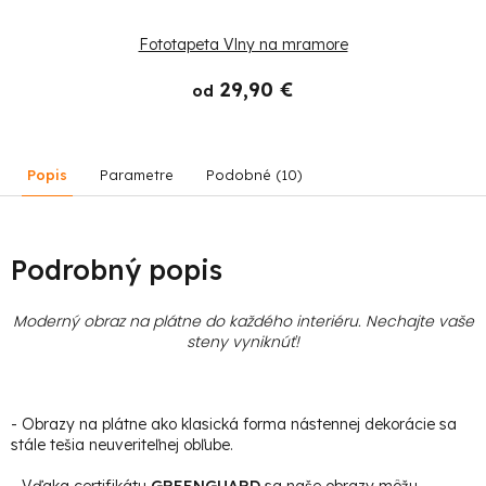
Fototapeta Vlny na mramore
29,90 €
od
Popis
Parametre
Podobné (10)
Podrobný popis
Moderný obraz na plátne do každého interiéru. Nechajte vaše
steny vyniknúť!
- Obrazy na plátne ako klasická forma nástennej dekorácie sa
stále tešia neuveriteľnej obľube.
- Vďaka certifikátu
GREENGUARD
sa naše obrazy môžu