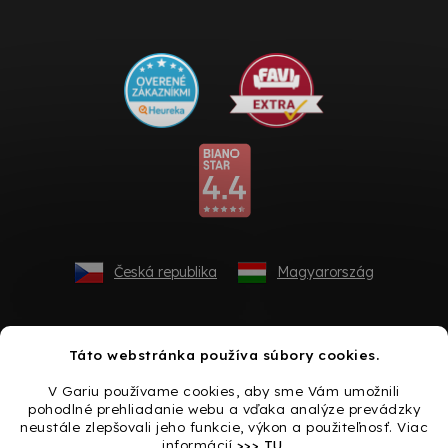
Česká republika
Magyarország
Táto webstránka používa súbory cookies.
V Gariu používame cookies, aby sme Vám umožnili
pohodlné prehliadanie webu a vďaka analýze prevádzky
neustále zlepšovali jeho funkcie, výkon a použiteľnosť. Viac
informácií
>>> TU
.