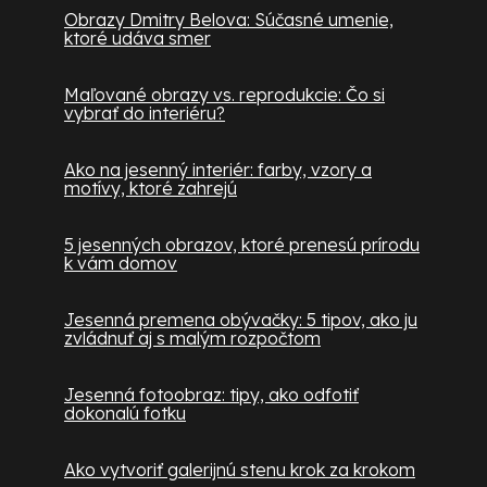
Obrazy Dmitry Belova: Súčasné umenie,
ktoré udáva smer
Maľované obrazy vs. reprodukcie: Čo si
vybrať do interiéru?
Ako na jesenný interiér: farby, vzory a
motívy, ktoré zahrejú
5 jesenných obrazov, ktoré prenesú prírodu
k vám domov
Jesenná premena obývačky: 5 tipov, ako ju
zvládnuť aj s malým rozpočtom
Jesenná fotoobraz: tipy, ako odfotiť
dokonalú fotku
Ako vytvoriť galerijnú stenu krok za krokom