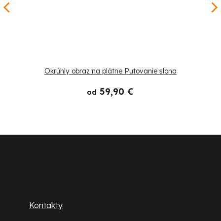
Okrúhly obraz na plátne Putovanie slona
59,90 €
od
Z
á
p
Zákaznícky servis
ä
Kontakty
t