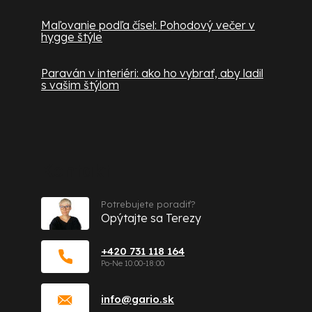
Maľovanie podľa čísel: Pohodový večer v
hygge štýle
Paraván v interiéri: ako ho vybrať, aby ladil
s vašim štýlom
Kontakt
Potrebujete poradiť?
Opýtajte sa Terezy
+420 731 118 164
info
@
gario.sk