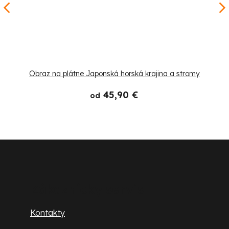
Obraz na plátne Japonská horská krajina a stromy
45,90 €
od
Z
á
p
Zákaznícky servis
ä
Kontakty
t