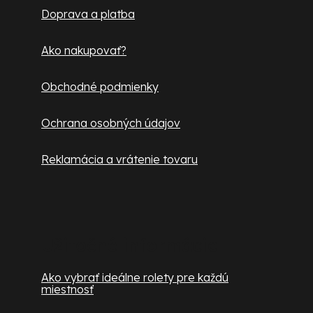
Doprava a platba
i
e
Ako nakupovať?
Obchodné podmienky
Ochrana osobných údajov
Reklamácia a vrátenie tovaru
Užitočné informácie
Ako vybrať ideálne rolety pre každú
miestnosť