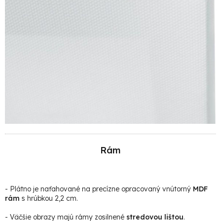
Rám
- Plátno je naťahované na precízne opracovaný vnútorný
MDF
rám
s hrúbkou 2,2 cm.
- Väčšie obrazy majú rámy zosilnené
stredovou lištou
.