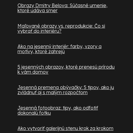
Obrazy Dmitry Belova: Súčasné umenie,
ktoré udáva smer
Maľované obrazy vs. reprodukcie: Čo si
vybrať do interiéru?
Ako na jesenný interiér: farby, vzory a
motívy, ktoré zahrejú
5 jesenných obrazov, ktoré prenesú prírodu
k vám domov
Jesenná premena obývačky: 5 tipov, ako ju
zvládnuť aj s malým rozpočtom
Jesenná fotoobraz: tipy, ako odfotiť
dokonalú fotku
Ako vytvoriť galerijnú stenu krok za krokom