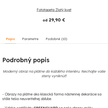
Fototapeta Zlatý kvet
29,90 €
od
Popis
Parametre
Podobné (10)
Podrobný popis
Moderný obraz na plátne do každého interiéru. Nechajte vaše
steny vyniknúť!
- Obrazy na plátne ako klasická forma nástennej dekorácie sa
stále tešia neuveriteľnej obľube.
- Vďaka certifikátu
GREENGUARD
sa naše obrazy môžu