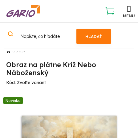
Prejsť
na
obsah
NÁKUPNÝ
KOŠÍK
HĽADAŤ
Obrazy
Obraz na plátne Kríž Nebo
Náboženský
Kód:
Zvoľte variant
Novinka