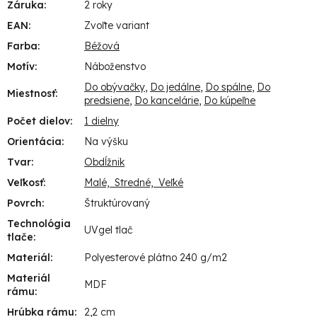
Záruka
:
2 roky
EAN
:
Zvoľte variant
Farba
:
Béžová
Motív
:
Náboženstvo
Do obývačky
,
Do jedálne
,
Do spálne
,
Do
Miestnosť
:
predsiene
,
Do kancelárie
,
Do kúpeľne
Počet dielov
:
1 dielny
Orientácia
:
Na výšku
Tvar
:
Obdĺžnik
Veľkosť
:
Malé, Stredné, Veľké
Povrch
:
Štruktúrovaný
Technológia
UVgel tlač
tlače
:
Materiál
:
Polyesterové plátno 240 g/m2
Materiál
MDF
rámu
:
Hrúbka rámu
:
2,2 cm