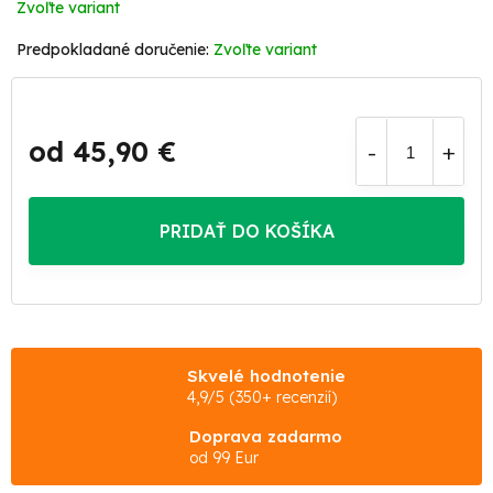
Zvoľte variant
Zvoľte variant
od
45,90 €
Jednotková
cena:
PRIDAŤ DO KOŠÍKA
Skvelé hodnotenie
4,9/5 (350+ recenzií)
Doprava zadarmo
od 99 Eur