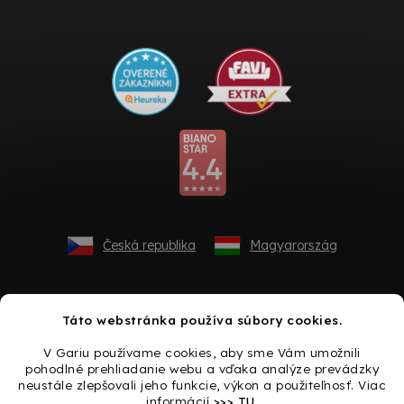
Česká republika
Magyarország
Táto webstránka používa súbory cookies.
V Gariu používame cookies, aby sme Vám umožnili
pohodlné prehliadanie webu a vďaka analýze prevádzky
neustále zlepšovali jeho funkcie, výkon a použiteľnosť. Viac
informácií
>>> TU
.