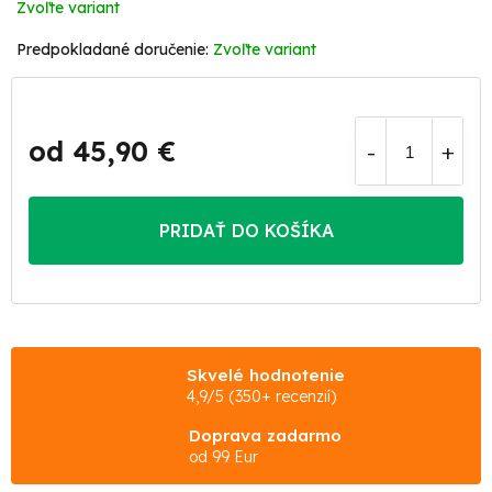
Zvoľte variant
Zvoľte variant
od
45,90 €
Jednotková
cena:
PRIDAŤ DO KOŠÍKA
Skvelé hodnotenie
4,9/5 (350+ recenzií)
Doprava zadarmo
od 99 Eur