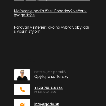
Maľovanie podľa čísel: Pohodový večer v
hygge štýle
Paraván v interiéri: ako ho vybrať, aby ladil
s vašim štýlom
Kontakt
Potrebujete poradiť?
Opýtajte sa Terezy
+420 731 118 164
info
@
gario.sk