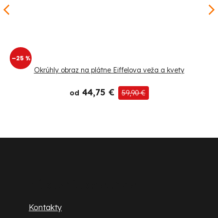
–25 %
Okrúhly obraz na plátne Eiffelova veža a kvety
44,75 €
od
59,90 €
Z
á
p
Zákaznícky servis
ä
Kontakty