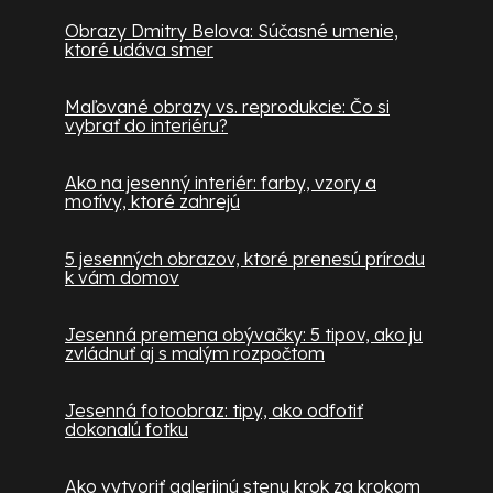
Obrazy Dmitry Belova: Súčasné umenie,
ktoré udáva smer
Maľované obrazy vs. reprodukcie: Čo si
vybrať do interiéru?
Ako na jesenný interiér: farby, vzory a
motívy, ktoré zahrejú
5 jesenných obrazov, ktoré prenesú prírodu
k vám domov
Jesenná premena obývačky: 5 tipov, ako ju
zvládnuť aj s malým rozpočtom
Jesenná fotoobraz: tipy, ako odfotiť
dokonalú fotku
Ako vytvoriť galerijnú stenu krok za krokom