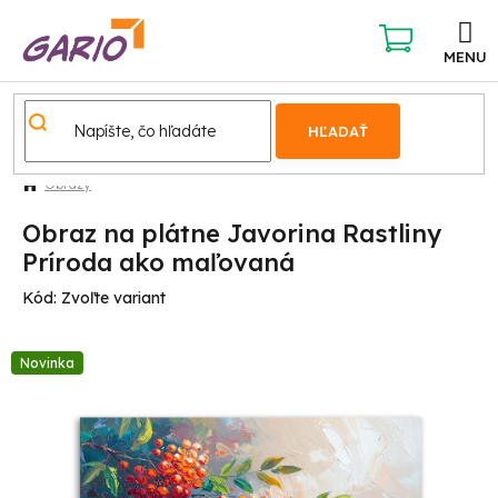
Prejsť
na
obsah
NÁKUPNÝ
KOŠÍK
HĽADAŤ
Obrazy
Obraz na plátne Javorina Rastliny
Príroda ako maľovaná
Kód:
Zvoľte variant
Novinka