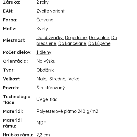
Záruka
:
2 roky
EAN
:
Zvoľte variant
Farba
:
Červená
Motív
:
Kvety
Do obývačky
,
Do jedálne
,
Do spálne
,
Do
Miestnosť
:
predsiene
,
Do kancelárie
,
Do kúpeľne
Počet dielov
:
1 dielny
Orientácia
:
Na výšku
Tvar
:
Obdĺžnik
Veľkosť
:
Malé, Stredné, Veľké
Povrch
:
Štruktúrovaný
Technológia
UVgel tlač
tlače
:
Materiál
:
Polyesterové plátno 240 g/m2
Materiál
MDF
rámu
:
Hrúbka rámu
:
2,2 cm