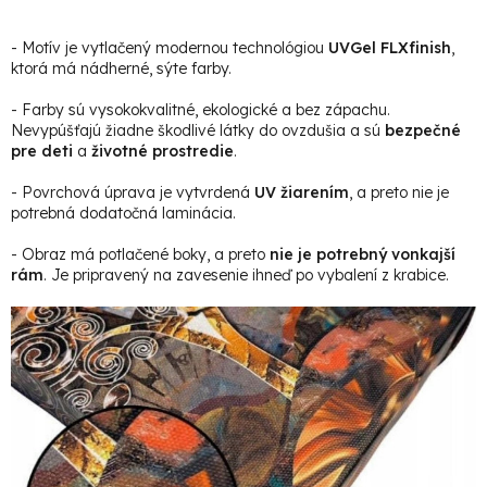
- Motív je vytlačený modernou technológiou
UVGel FLXfinish
,
ktorá má nádherné, sýte farby.
- Farby sú vysokokvalitné, ekologické a bez zápachu.
Nevypúšťajú žiadne škodlivé látky do ovzdušia a sú
bezpečné
pre deti
a
životné prostredie
.
- Povrchová úprava je vytvrdená
UV žiarením
, a preto nie je
potrebná dodatočná laminácia.
- Obraz má potlačené boky, a preto
nie je potrebný vonkajší
rám
. Je pripravený na zavesenie ihneď po vybalení z krabice.