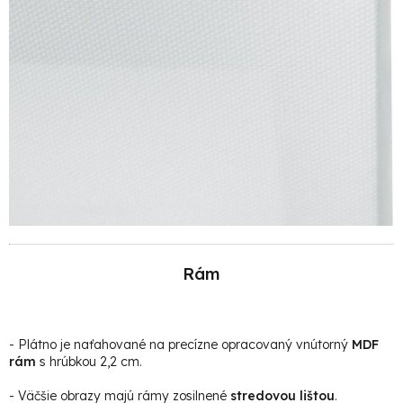
Rám
- Plátno je naťahované na precízne opracovaný vnútorný
MDF
rám
s hrúbkou 2,2 cm.
- Väčšie obrazy majú rámy zosilnené
stredovou lištou
.