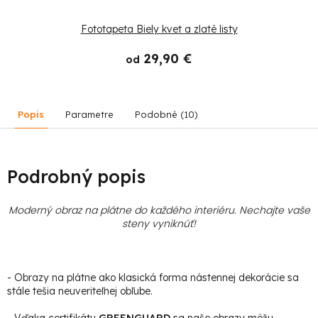
Fototapeta Biely kvet a zlaté listy
29,90 €
od
Popis
Parametre
Podobné (10)
Podrobný popis
Moderný obraz na plátne do každého interiéru. Nechajte vaše
steny vyniknúť!
- Obrazy na plátne ako klasická forma nástennej dekorácie sa
stále tešia neuveriteľnej obľube.
- Vďaka certifikátu
GREENGUARD
sa naše obrazy môžu