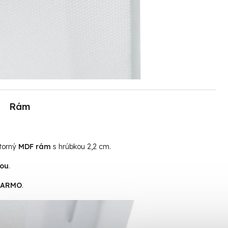
Rám
útorný
MDF rám
s hrúbkou 2,2 cm.
tou
.
ADARMO
.