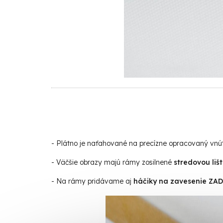
- Plátno je naťahované na precízne opracovaný vn
- Väčšie obrazy majú rámy zosilnené
stredovou liš
- Na rámy pridávame aj
háčiky na zavesenie Z