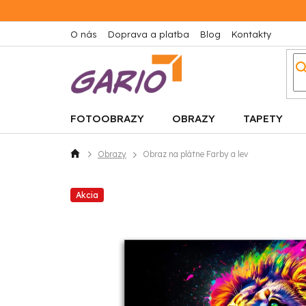
Prejsť
na
obsah
O nás
Doprava a platba
Blog
Kontakty
FOTOOBRAZY
OBRAZY
TAPETY
Obrazy
Obraz na plátne Farby a lev
Domov
Akcia