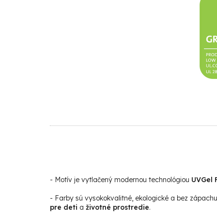
- Motív je vytlačený modernou technológiou
UVGel F
- Farby sú vysokokvalitné, ekologické a bez zápach
pre deti
a
životné prostredie
.