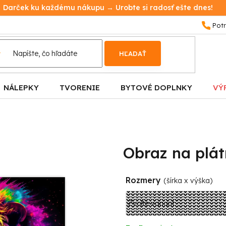
Darček ku každému nákupu → Urobte si radosť ešte dnes!
HĽADAŤ
NÁLEPKY
TVORENIE
BYTOVÉ DOPLNKY
VÝ
Obraz na plát
Rozmery
(šírka x výška)