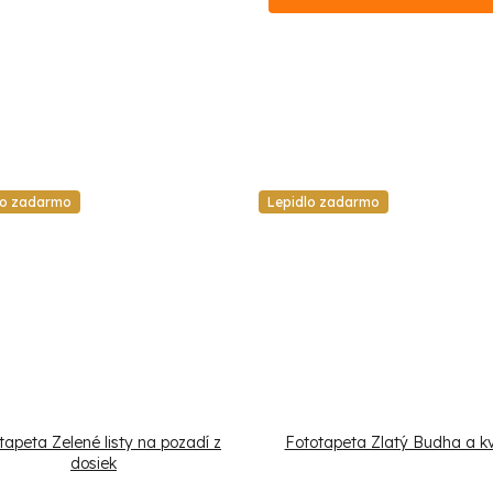
lo zadarmo
Lepidlo zadarmo
tapeta Zelené listy na pozadí z
Fototapeta Zlatý Budha a k
dosiek