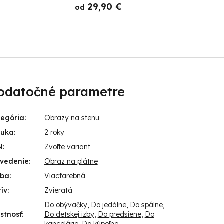
29,90 €
od
o
odatočné parametre
tegória
:
Obrazy na stenu
ruka
:
2 roky
N
:
Zvoľte variant
evedenie
:
Obraz na plátne
rba
:
Viacfarebná
ív
:
Zvieratá
Do obývačky
,
Do jedálne
,
Do spálne
,
stnosť
:
Do detskej izby
,
Do predsiene
,
Do