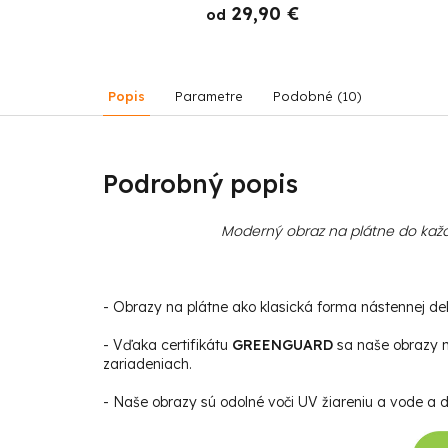
 €
29,90 €
od
Popis
Parametre
Podobné (10)
Podrobný popis
Moderný obraz na plátne do každ
- Obrazy na plátne ako klasická forma nástennej deko
- Vďaka certifikátu
GREENGUARD
sa naše obrazy m
zariadeniach.
- Naše obrazy sú odolné voči UV žiareniu a vode a da