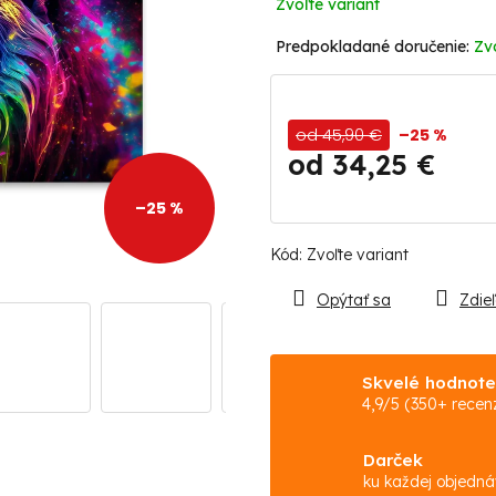
Zvoľte variant
Zv
od 45,90 €
–25 %
od
34,25 €
Jednotková
–25 %
cena:
Kód:
Zvoľte variant
Opýtať sa
Zdieľ
Skvelé hodnote
4,9/5 (350+ recenz
Darček
ku každej objedn