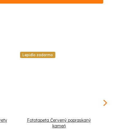
Lepidlo zadarmo
Lepidlo zadar
vety
Fototapeta Červený popraskaný
Fototapet
kameň