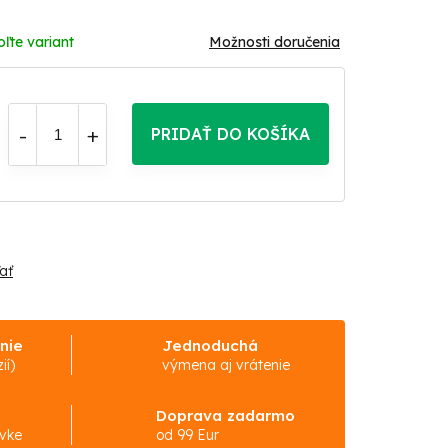
oľte variant
Možnosti doručenia
PRIDAŤ DO KOŠÍKA
ať
nie
Jednoduchá
ií)
výmena aj vrátenie
Doprava zadarmo
ávke
od 99 Eur