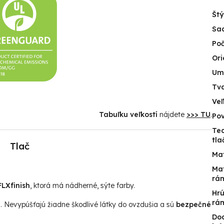
Štý
Sa
Poč
Ori
Um
Tv
Veľ
Tabuľku veľkostí
nájdete
>>> TU
.
Po
Te
tla
Tlač
Mat
Mat
rá
LXfinish
, ktorá má nádherné, sýte farby.
Hr
rá
u. Nevypúšťajú žiadne škodlivé látky do ovzdušia a sú
bezpečné
Do