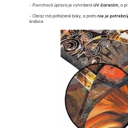
- Povrchová úprava je vytvrdená
UV žiarením
, a p
- Obraz má potlačené boky, a preto
nie je potrebn
krabice.