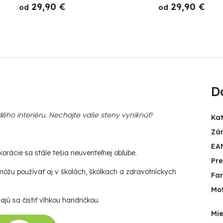
29,90 €
29,90 €
od
od
D
ého interiéru. Nechajte vaše steny vyniknúť!
Ka
Zá
EA
rácie sa stále tešia neuveriteľnej obľube.
Pr
ôžu používať aj v školách, škôlkach a zdravotníckych
Fa
Mot
jú sa čistiť vlhkou handričkou.
Mie