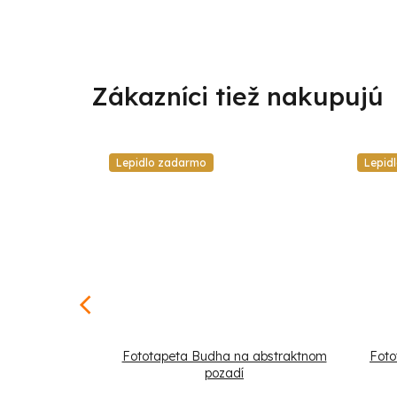
Lepidlo zadarmo
Lepid
 zlatý strom
Fototapeta Budha na abstraktnom
Foto
pozadí