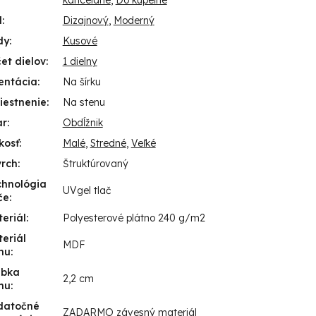
kancelárie
,
Do kúpeľne
l
:
Dizajnový
,
Moderný
dy
:
Kusové
et dielov
:
1 dielny
entácia
:
Na šírku
iestnenie
:
Na stenu
ar
:
Obdĺžnik
kosť
:
Malé
,
Stredné
,
Veľké
vrch
:
Štruktúrovaný
chnológia
UVgel tlač
če
:
eriál
:
Polyesterové plátno 240 g/m2
eriál
MDF
mu
:
úbka
2,2 cm
mu
:
datočné
ZADARMO závesný materiál