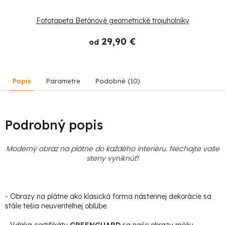
Fototapeta Betónové geometrické trojuholníky
29,90 €
od
Popis
Parametre
Podobné (10)
Podrobný popis
Moderný obraz na plátne do každého interiéru. Nechajte vaše
steny vyniknúť!
- Obrazy na plátne ako klasická forma nástennej dekorácie sa
stále tešia neuveriteľnej obľube.
- Vďaka certifikátu
GREENGUARD
sa naše obrazy môžu