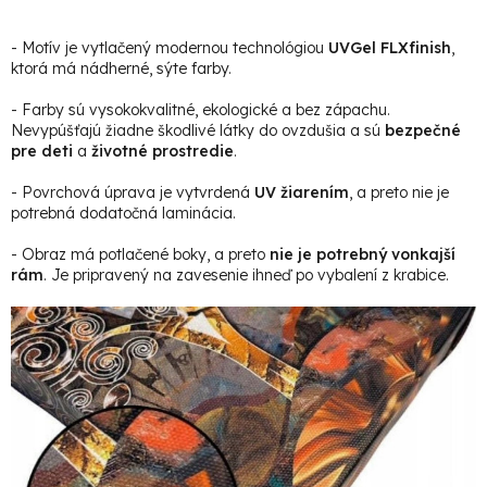
- Motív je vytlačený modernou technológiou
UVGel FLXfinish
,
ktorá má nádherné, sýte farby.
- Farby sú vysokokvalitné, ekologické a bez zápachu.
Nevypúšťajú žiadne škodlivé látky do ovzdušia a sú
bezpečné
pre deti
a
životné prostredie
.
- Povrchová úprava je vytvrdená
UV žiarením
, a preto nie je
potrebná dodatočná laminácia.
- Obraz má potlačené boky, a preto
nie je potrebný vonkajší
rám
. Je pripravený na zavesenie ihneď po vybalení z krabice.