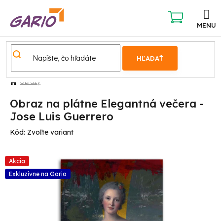
Prejsť
na
obsah
NÁKUPNÝ
KOŠÍK
HĽADAŤ
Obrazy
Obraz na plátne Elegantná večera -
Jose Luis Guerrero
Kód:
Zvoľte variant
Akcia
Exkluzívne na Gario