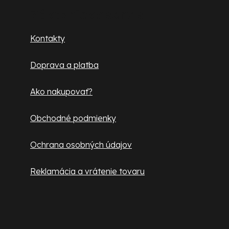
p
Zákaznícky servis
ä
Kontakty
t
Doprava a platba
i
e
Ako nakupovať?
Obchodné podmienky
Ochrana osobných údajov
Reklamácia a vrátenie tovaru