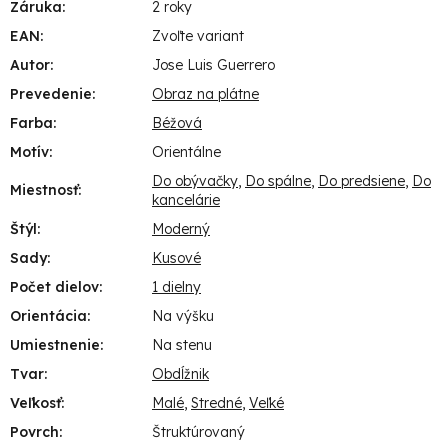
Záruka
:
2 roky
EAN
:
Zvoľte variant
Autor
:
Jose Luis Guerrero
Prevedenie
:
Obraz na plátne
Farba
:
Béžová
Motív
:
Orientálne
Do obývačky
,
Do spálne
,
Do predsiene
,
Do
Miestnosť
:
kancelárie
Štýl
:
Moderný
Sady
:
Kusové
Počet dielov
:
1 dielny
Orientácia
:
Na výšku
Umiestnenie
:
Na stenu
Tvar
:
Obdĺžnik
Veľkosť
:
Malé
,
Stredné
,
Veľké
Povrch
:
Štruktúrovaný