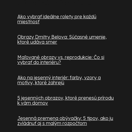
Užitočné informácie
Ako vybrať ideálne rolety pre každú
miestnosť
Obrazy Dmitry Belova: Súčasné umenie,
ktoré udáva smer
Maľované obrazy vs. reprodukcie: Čo si
vybrať do interiéru?
Ako na jesenný interiér: farby, vzory a
motívy, ktoré zahrejú
5 jesenných obrazov, ktoré prenesú prírodu
k vám domov
Jesenná premena obývačky: 5 tipov, ako ju
zvládnuť aj s malým rozpočtom