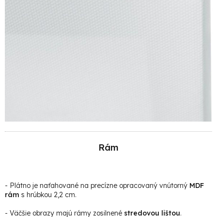
Rám
- Plátno je naťahované na precízne opracovaný vnútorný
MDF
rám
s hrúbkou 2,2 cm.
- Väčšie obrazy majú rámy zosilnené
stredovou lištou
.