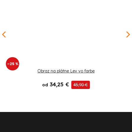
–25 %
Obraz na plátne Lev vo farbe
34,25 €
od
45,90 €
Z
á