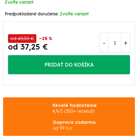
Zvoľte variant
Zvoľte variant
od 49,90 €
–25 %
od
37,25 €
Jednotková
cena:
PRIDAŤ DO KOŠÍKA
Skvelé hodnotenie
4,9/5 (350+ recenzií)
Doprava zadarmo
od 99 Eur